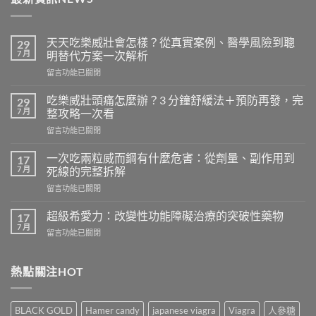
天天吃樂威壯會怎樣？從真實案例、醫學風險到聰
29
7 月
明替代方案一次解析
在
留言功能已關閉
〈天
天
吃樂威壯頭痛怎麼辦？3 分鐘舒緩法＋預防再發，完
29
吃
7 月
整攻略一次看
樂
在
留言功能已關閉
威
〈吃
壯
樂
會
一次吃兩粒威而鋼有什麼危害：從劑量、副作用到
17
威
怎
7 月
死線的完整拆解
壯
樣？
在
留言功能已關閉
頭
從
〈一
痛
真
次
怎
超級希愛力：改變性功能障礙治療的突破性藥物
17
實
吃
麼
7 月
案
在
留言功能已關閉
兩
辦？
例、
〈超
粒
3
醫
級
威
分
學
希
熱點關注HOT
而
鐘
風
愛
鋼
舒
險
力：
有
緩
到
改
什
法
BLACK GOLD
Hamer candy
japanese viagra
Viagra
人參糖
聰
變