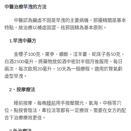
中醫治療
早洩
的方法
中醫認為臟虛不固是早洩的主要病機，邪擾精關是基本
特點，故治療以補虛固澀、祛邪固精為基本原則。
1.早洩中藥方
金櫻子100克，黨參、續斷、淫羊藿、蛇床子各50克，
白酒2500毫升，將藥物放如酒中密封半個月後服用，每日
兩次，每次飲用20毫升，10天為一個療程。適用於腎氣虧
虛型早洩。
2、按摩療法
睡前按摩，每晚
睡前
用手按壓關元，氣海，中極等穴
位。點按會陰法，牽拉法等都有一定療效，需要在女方的配
合下治療療效更佳。
3.外治療法