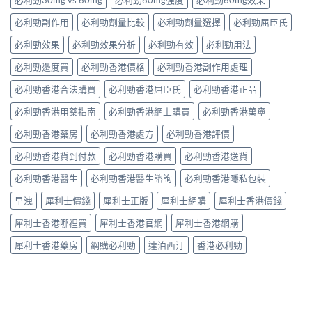
必利勁30mg vs 60mg
必利勁60mg強度
必利勁60mg效果
攻
解
價
的
用
略
析〉
如
突
必利勁副作用
必利勁劑量比較
必利勁劑量選擇
必利勁屈臣氏
到
一
中
何？
破
死
次
有
性
必利勁效果
必利勁效果分析
必利勁有效
必利勁用法
線
看〉
冇
藥
的
中
副
必利勁邊度買
必利勁香港價格
必利勁香港副作用處理
物〉
完
作
中
整
必利勁香港合法購買
必利勁香港屈臣氏
必利勁香港正品
用？
拆
藥
解〉
必利勁香港用藥指南
必利勁香港網上購買
必利勁香港萬寧
師：
中
皇
必利勁香港藥房
必利勁香港處方
必利勁香港評價
牌
係
必利勁香港貨到付款
必利勁香港購買
必利勁香港送貨
「隨
興
必利勁香港醫生
必利勁香港醫生諮詢
必利勁香港隱私包裝
＋
護
早洩
犀利士價錢
犀利士正版
犀利士網購
犀利士香港價錢
前
列
犀利士香港哪裡買
犀利士香港官網
犀利士香港網購
腺」，
但
犀利士香港藥房
網購必利勁
達泊西汀
香港必利勁
「5mg
細
粒」
唔
等