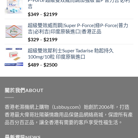
吉
Price
$
349
–
$
2199
range:
超級雙效威而鋼|Super P-Force|綠P-Force|普力
$349
吉|必利吉|印度原裝進口|香港正品
through
Price
$
329
–
$
2199
$2199
range:
超級雙效犀利士Super Tadarise 勃起持久
$329
100mg/10粒 印度原裝進口
through
Price
$
489
–
$
2500
$2199
range:
$489
through
關於我們ABOUT
$2500
香港老濕機網上購物（Lsbbuy.com）始創於2006年，打造
香港最大偉哥壯陽藥情趣用品保健品網絡商城，保證所有產
品百分百正品，讓全香港有需要的客戶享受性福生活。
最新資訊NEWS