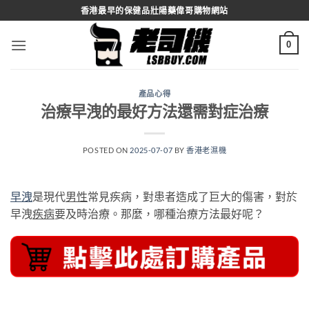
Skip
香港最早的保健品壯陽藥偉哥購物網站
to
content
0
產品心得
治療早洩的最好方法還需對症治療
POSTED ON
2025-07-07
BY
香港老濕機
早洩
是現代
男性
常見疾病，對患者造成了巨大的傷害，對於
早洩
疾病
要及時治療。那麼，哪種治療方法最好呢？