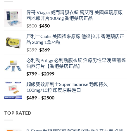
偉哥 Viagra 威而鋼膜衣錠 萬艾可 美國輝瑞原廠
西地那非片100mg 香港藥店正品
Original
Current
$
500
$
450
price
price
犀利士Cialis 美國禮來原廠 他達拉非 香港藥店正
was:
is:
品 20mg 1盒/4粒
$500.
$450.
Original
Current
$
399
$
369
price
price
必利勁Priligy 必利勁膜衣錠 治療男性早洩 鹽酸達
was:
is:
泊西汀片【香港藥店正品】
$399.
$369.
Price
$
799
–
$
2099
range:
超級雙效犀利士Super Tadarise 勃起持久
$799
100mg/10粒 印度原裝進口
through
Price
$
489
–
$
2500
$2099
range:
$489
TOP RATED
through
$2500
P-Force 超級雙效威而鋼加強版 藍P 普力吉 必利