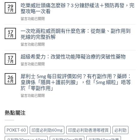
天
吃樂威壯頭痛怎麼辦？3 分鐘舒緩法＋預防再發，完
29
吃
7 月
整攻略一次看
樂
在
留言功能已關閉
威
〈吃
壯
樂
會
一次吃兩粒威而鋼有什麼危害：從劑量、副作用到
17
威
怎
7 月
死線的完整拆解
壯
樣？
在
留言功能已關閉
頭
從
〈一
痛
真
次
怎
超級希愛力：改變性功能障礙治療的突破性藥物
17
實
吃
麼
7 月
案
在
留言功能已關閉
兩
辦？
例、
〈超
粒
3
醫
級
犀利士 5mg 每日錠評價如何？有冇副作用？藥師：
威
26
分
學
希
6 月
而
皇牌係「隨興＋護前列腺」，但「5mg 細粒」唔等
鐘
風
愛
鋼
於「零副作用」
舒
險
力：
有
緩
到
在
改
留言功能已關閉
什
法
聰
〈犀
變
麼
＋
明
利
性
危
預
替
士
功
熱點關注
害：
防
代
5mg
能
從
再
方
每
障
劑
發，
案
日
礙
量、
POXET-60
印度必利勁60mg
印度必利勁香港哪裡買
必利勁
完
一
錠
治
副
整
次
評
療
作