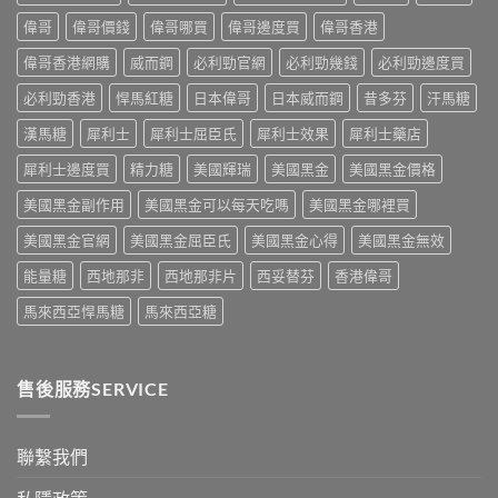
麼
＋
明
性
危
偉哥
偉哥價錢
偉哥哪買
偉哥邊度買
偉哥香港
預
替
功
害：
防
代
能
偉哥香港網購
威而鋼
必利勁官網
必利勁幾錢
必利勁邊度買
從
再
方
障
劑
發，
案
礙
必利勁香港
悍馬紅糖
日本偉哥
日本威而鋼
昔多芬
汗馬糖
量、
完
一
治
副
整
次
療
漢馬糖
犀利士
犀利士屈臣氏
犀利士效果
犀利士藥店
作
攻
解
的
用
略
析〉
犀利士邊度買
精力糖
美國輝瑞
美國黑金
美國黑金價格
突
到
一
中
破
死
次
美國黑金副作用
美國黑金可以每天吃嗎
美國黑金哪裡買
性
線
看〉
藥
的
中
美國黑金官網
美國黑金屈臣氏
美國黑金心得
美國黑金無效
物〉
完
中
整
能量糖
西地那非
西地那非片
西妥替芬
香港偉哥
拆
解〉
馬來西亞悍馬糖
馬來西亞糖
中
售後服務SERVICE
聯繫我們