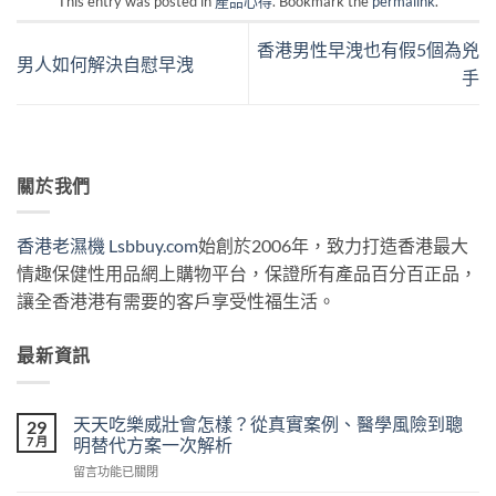
This entry was posted in
產品心得
. Bookmark the
permalink
.
香港男性早洩也有假5個為兇
男人如何解決自慰早洩
手
關於我們
香港老濕機 Lsbbuy.com
始創於2006年，致力打造香港最大
情趣保健性用品網上購物平台，保證所有產品百分百正品，
讓全香港港有需要的客戶享受性福生活。
最新資訊
天天吃樂威壯會怎樣？從真實案例、醫學風險到聰
29
7 月
明替代方案一次解析
在
留言功能已關閉
〈天