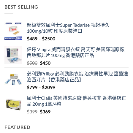
$499
BEST SELLING
through
$3399
超級雙效犀利士Super Tadarise 勃起持久
100mg/10粒 印度原裝進口
Price
$
489
–
$
2500
range:
偉哥 Viagra 威而鋼膜衣錠 萬艾可 美國輝瑞原廠
$489
西地那非片100mg 香港藥店正品
through
Original
Current
$
500
$
450
$2500
price
price
必利勁Priligy 必利勁膜衣錠 治療男性早洩 鹽酸達
was:
is:
泊西汀片【香港藥店正品】
$500.
$450.
Price
$
799
–
$
2099
range:
犀利士Cialis 美國禮來原廠 他達拉非 香港藥店正
$799
品 20mg 1盒/4粒
through
Original
Current
$
399
$
369
$2099
price
price
was:
is:
FEATURED
$399.
$369.