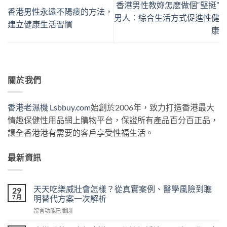
香港男性教妳怎麽做個“堅挺”
香港男性永遠不陽痿的方法，
男人：綜合生活方式促進性健
建立健康生活習慣
康
關於我們
香港老濕機 Lsbbuy.com
始創於2006年，致力打造香港最大
情趣保健性用品網上購物平台，保證所有產品百分百正品，
讓全香港港有需要的客戶享受性福生活。
最新資訊
天天吃樂威壯會怎樣？從真實案例、醫學風險到聰
29
7 月
明替代方案一次解析
在
留言功能已關閉
〈天