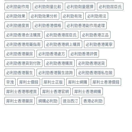
的
用
略
析〉
如
突
必利勁副作用
必利勁劑量比較
必利勁劑量選擇
必利勁屈臣氏
到
一
中
何？
破
死
次
有
性
必利勁效果
必利勁效果分析
必利勁有效
必利勁用法
線
看〉
冇
藥
的
中
副
必利勁邊度買
必利勁香港價格
必利勁香港副作用處理
物〉
完
作
中
整
必利勁香港合法購買
必利勁香港屈臣氏
必利勁香港正品
用？
拆
藥
解〉
必利勁香港用藥指南
必利勁香港網上購買
必利勁香港萬寧
師：
中
皇
必利勁香港藥房
必利勁香港處方
必利勁香港評價
牌
係
必利勁香港貨到付款
必利勁香港購買
必利勁香港送貨
「隨
興
必利勁香港醫生
必利勁香港醫生諮詢
必利勁香港隱私包裝
＋
護
早洩
犀利士價錢
犀利士正版
犀利士網購
犀利士香港價錢
前
列
犀利士香港哪裡買
犀利士香港官網
犀利士香港網購
腺」，
但
犀利士香港藥房
網購必利勁
達泊西汀
香港必利勁
「5mg
細
粒」
唔
等
於