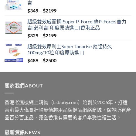
吉
Price
$
349
–
$
2199
range:
超級雙效威而鋼|Super P-Force|綠P-Force|普力
$349
吉|必利吉|印度原裝進口|香港正品
through
Price
$
329
–
$
2199
$2199
range:
超級雙效犀利士Super Tadarise 勃起持久
$329
100mg/10粒 印度原裝進口
through
Price
$
489
–
$
2500
$2199
range:
$489
through
關於我們ABOUT
$2500
香港老濕機網上購物（Lsbbuy.com）始創於2006年，打造
香港最大偉哥壯陽藥情趣用品保健品網絡商城，保證所有產
品百分百正品，讓全香港有需要的客戶享受性福生活。
最新資訊NEWS