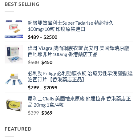
$499
BEST SELLING
through
$3399
超級雙效犀利士Super Tadarise 勃起持久
100mg/10粒 印度原裝進口
Price
$
489
–
$
2500
range:
偉哥 Viagra 威而鋼膜衣錠 萬艾可 美國輝瑞原廠
$489
西地那非片100mg 香港藥店正品
through
Original
Current
$
500
$
450
$2500
price
price
必利勁Priligy 必利勁膜衣錠 治療男性早洩 鹽酸達
was:
is:
泊西汀片【香港藥店正品】
$500.
$450.
Price
$
799
–
$
2099
range:
犀利士Cialis 美國禮來原廠 他達拉非 香港藥店正
$799
品 20mg 1盒/4粒
through
Original
Current
$
399
$
369
$2099
price
price
was:
is:
FEATURED
$399.
$369.