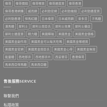
明
性
危
偉哥
偉哥價錢
偉哥哪買
偉哥邊度買
偉哥香港
預
替
功
害：
防
代
能
偉哥香港網購
威而鋼
必利勁官網
必利勁幾錢
必利勁邊度買
從
再
方
障
劑
發，
案
礙
必利勁香港
悍馬紅糖
日本偉哥
日本威而鋼
昔多芬
汗馬糖
量、
完
一
治
副
整
次
療
漢馬糖
犀利士
犀利士屈臣氏
犀利士效果
犀利士藥店
作
攻
解
的
用
略
析〉
犀利士邊度買
精力糖
美國輝瑞
美國黑金
美國黑金價格
突
到
一
中
破
死
次
美國黑金副作用
美國黑金可以每天吃嗎
美國黑金哪裡買
性
線
看〉
藥
的
中
美國黑金官網
美國黑金屈臣氏
美國黑金心得
美國黑金無效
物〉
完
中
整
能量糖
西地那非
西地那非片
西妥替芬
香港偉哥
拆
解〉
馬來西亞悍馬糖
馬來西亞糖
中
售後服務SERVICE
聯繫我們
私隱政策