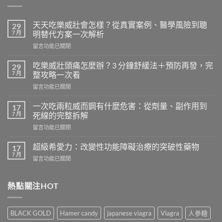
天天吃樂威壯會怎樣？從真實案例、醫學風險到聰
29
7 月
明替代方案一次解析
在
留言功能已關閉
〈天
天
吃樂威壯頭痛怎麼辦？3 分鐘舒緩法＋預防再發，完
29
吃
7 月
整攻略一次看
樂
在
留言功能已關閉
威
〈吃
壯
樂
會
一次吃兩粒威而鋼有什麼危害：從劑量、副作用到
17
威
怎
7 月
死線的完整拆解
壯
樣？
在
留言功能已關閉
頭
從
〈一
痛
真
次
怎
超級希愛力：改變性功能障礙治療的突破性藥物
17
實
吃
麼
7 月
案
在
留言功能已關閉
兩
辦？
例、
〈超
粒
3
醫
級
威
分
學
希
熱點關注HOT
而
鐘
風
愛
鋼
舒
險
力：
有
緩
到
改
什
法
BLACK GOLD
Hamer candy
japanese viagra
Viagra
人參糖
聰
變
麼
＋