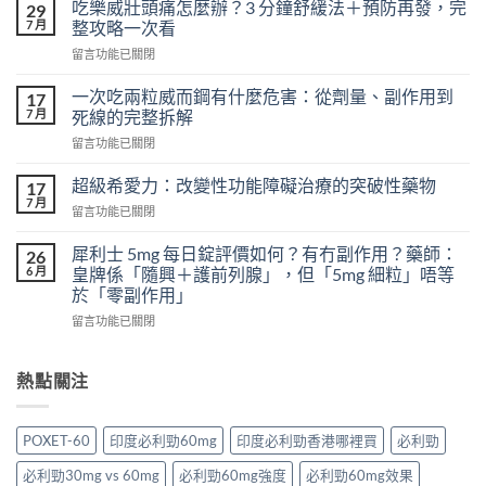
天
吃樂威壯頭痛怎麼辦？3 分鐘舒緩法＋預防再發，完
29
吃
7 月
整攻略一次看
樂
在
留言功能已關閉
威
〈吃
壯
樂
會
一次吃兩粒威而鋼有什麼危害：從劑量、副作用到
17
威
怎
7 月
死線的完整拆解
壯
樣？
在
留言功能已關閉
頭
從
〈一
痛
真
次
怎
超級希愛力：改變性功能障礙治療的突破性藥物
17
實
吃
麼
7 月
案
在
留言功能已關閉
兩
辦？
例、
〈超
粒
3
醫
級
犀利士 5mg 每日錠評價如何？有冇副作用？藥師：
威
26
分
學
希
6 月
而
皇牌係「隨興＋護前列腺」，但「5mg 細粒」唔等
鐘
風
愛
鋼
於「零副作用」
舒
險
力：
有
緩
到
在
改
留言功能已關閉
什
法
聰
〈犀
變
麼
＋
明
利
性
危
預
替
士
功
熱點關注
害：
防
代
5mg
能
從
再
方
每
障
劑
發，
案
日
礙
量、
POXET-60
印度必利勁60mg
印度必利勁香港哪裡買
必利勁
完
一
錠
治
副
整
次
評
療
作
必利勁30mg vs 60mg
必利勁60mg強度
必利勁60mg效果
攻
解
價