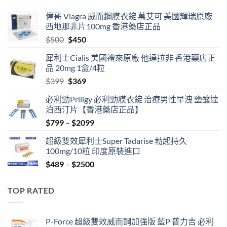
偉哥 Viagra 威而鋼膜衣錠 萬艾可 美國輝瑞原廠
西地那非片100mg 香港藥店正品
Original
Current
$
500
$
450
price
price
犀利士Cialis 美國禮來原廠 他達拉非 香港藥店正
was:
is:
品 20mg 1盒/4粒
$500.
$450.
Original
Current
$
399
$
369
price
price
必利勁Priligy 必利勁膜衣錠 治療男性早洩 鹽酸達
was:
is:
泊西汀片【香港藥店正品】
$399.
$369.
Price
$
799
–
$
2099
range:
超級雙效犀利士Super Tadarise 勃起持久
$799
100mg/10粒 印度原裝進口
through
Price
$
489
–
$
2500
$2099
range:
$489
TOP RATED
through
$2500
P-Force 超級雙效威而鋼加強版 藍P 普力吉 必利