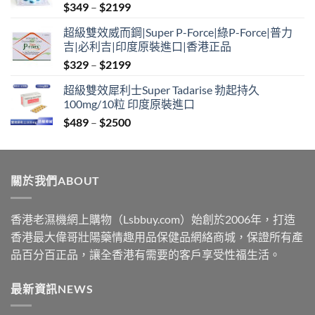
Price
$
349
–
$
2199
range:
超級雙效威而鋼|Super P-Force|綠P-Force|普力
$349
吉|必利吉|印度原裝進口|香港正品
through
Price
$
329
–
$
2199
$2199
range:
超級雙效犀利士Super Tadarise 勃起持久
$329
100mg/10粒 印度原裝進口
through
Price
$
489
–
$
2500
$2199
range:
$489
through
關於我們ABOUT
$2500
香港老濕機網上購物（Lsbbuy.com）始創於2006年，打造
香港最大偉哥壯陽藥情趣用品保健品網絡商城，保證所有產
品百分百正品，讓全香港有需要的客戶享受性福生活。
最新資訊NEWS