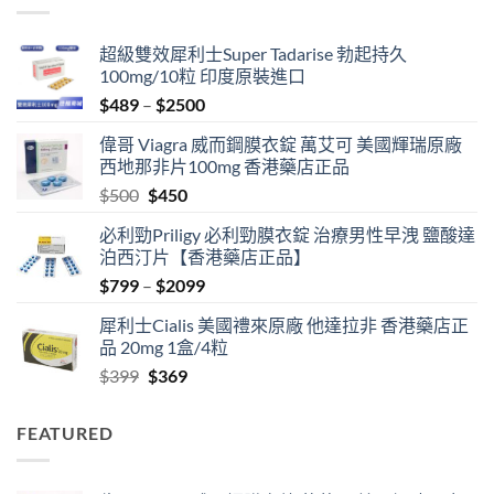
$3399
超級雙效犀利士Super Tadarise 勃起持久
100mg/10粒 印度原裝進口
Price
$
489
–
$
2500
range:
偉哥 Viagra 威而鋼膜衣錠 萬艾可 美國輝瑞原廠
$489
西地那非片100mg 香港藥店正品
through
Original
Current
$
500
$
450
$2500
price
price
必利勁Priligy 必利勁膜衣錠 治療男性早洩 鹽酸達
was:
is:
泊西汀片【香港藥店正品】
$500.
$450.
Price
$
799
–
$
2099
range:
犀利士Cialis 美國禮來原廠 他達拉非 香港藥店正
$799
品 20mg 1盒/4粒
through
Original
Current
$
399
$
369
$2099
price
price
was:
is:
FEATURED
$399.
$369.