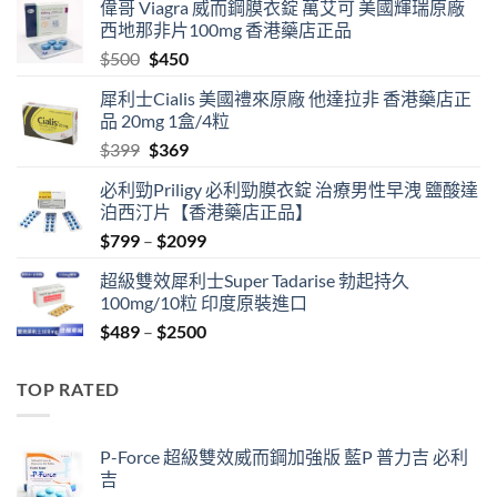
偉哥 Viagra 威而鋼膜衣錠 萬艾可 美國輝瑞原廠
西地那非片100mg 香港藥店正品
Original
Current
$
500
$
450
price
price
犀利士Cialis 美國禮來原廠 他達拉非 香港藥店正
was:
is:
品 20mg 1盒/4粒
$500.
$450.
Original
Current
$
399
$
369
price
price
必利勁Priligy 必利勁膜衣錠 治療男性早洩 鹽酸達
was:
is:
泊西汀片【香港藥店正品】
$399.
$369.
Price
$
799
–
$
2099
range:
超級雙效犀利士Super Tadarise 勃起持久
$799
100mg/10粒 印度原裝進口
through
Price
$
489
–
$
2500
$2099
range:
$489
TOP RATED
through
$2500
P-Force 超級雙效威而鋼加強版 藍P 普力吉 必利
吉