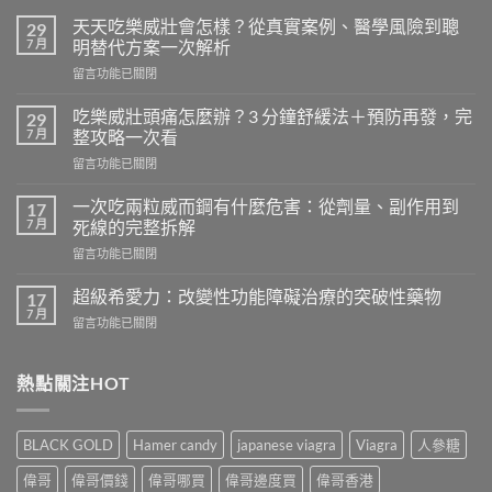
天天吃樂威壯會怎樣？從真實案例、醫學風險到聰
29
7 月
明替代方案一次解析
在
留言功能已關閉
〈天
天
吃樂威壯頭痛怎麼辦？3 分鐘舒緩法＋預防再發，完
29
吃
7 月
整攻略一次看
樂
在
留言功能已關閉
威
〈吃
壯
樂
會
一次吃兩粒威而鋼有什麼危害：從劑量、副作用到
17
威
怎
7 月
死線的完整拆解
壯
樣？
在
留言功能已關閉
頭
從
〈一
痛
真
次
怎
超級希愛力：改變性功能障礙治療的突破性藥物
17
實
吃
麼
7 月
案
在
留言功能已關閉
兩
辦？
例、
〈超
粒
3
醫
級
威
分
學
希
熱點關注HOT
而
鐘
風
愛
鋼
舒
險
力：
有
緩
到
改
什
法
BLACK GOLD
Hamer candy
japanese viagra
Viagra
人參糖
聰
變
麼
＋
明
性
危
偉哥
偉哥價錢
偉哥哪買
偉哥邊度買
偉哥香港
預
替
功