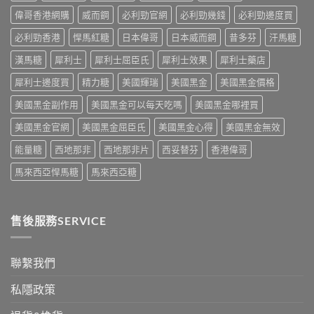
害：
防
代
能
偉哥香港網購
威而鋼
必利勁官網
必利勁幾錢
必利勁邊度買
從
再
方
障
劑
發，
案
礙
必利勁香港
悍馬紅糖
日本偉哥
日本威而鋼
昔多芬
汗馬糖
量、
完
一
治
副
整
次
療
漢馬糖
犀利士
犀利士屈臣氏
犀利士效果
犀利士藥店
作
攻
解
的
用
略
析〉
犀利士邊度買
精力糖
美國輝瑞
美國黑金
美國黑金價格
突
到
一
中
破
死
次
美國黑金副作用
美國黑金可以每天吃嗎
美國黑金哪裡買
性
線
看〉
藥
的
中
美國黑金官網
美國黑金屈臣氏
美國黑金心得
美國黑金無效
物〉
完
中
整
能量糖
西地那非
西地那非片
西妥替芬
香港偉哥
拆
解〉
馬來西亞悍馬糖
馬來西亞糖
中
售後服務SERVICE
聯繫我們
私隱政策