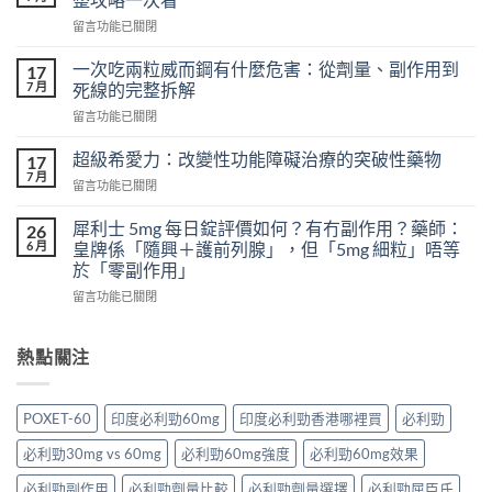
樂
在
留言功能已關閉
威
〈吃
壯
樂
會
一次吃兩粒威而鋼有什麼危害：從劑量、副作用到
17
威
怎
7 月
死線的完整拆解
壯
樣？
在
留言功能已關閉
頭
從
〈一
痛
真
次
怎
超級希愛力：改變性功能障礙治療的突破性藥物
17
實
吃
麼
7 月
案
在
留言功能已關閉
兩
辦？
例、
〈超
粒
3
醫
級
犀利士 5mg 每日錠評價如何？有冇副作用？藥師：
威
26
分
學
希
6 月
而
皇牌係「隨興＋護前列腺」，但「5mg 細粒」唔等
鐘
風
愛
鋼
於「零副作用」
舒
險
力：
有
緩
到
在
改
留言功能已關閉
什
法
聰
〈犀
變
麼
＋
明
利
性
危
預
替
士
功
熱點關注
害：
防
代
5mg
能
從
再
方
每
障
劑
發，
案
日
礙
量、
POXET-60
印度必利勁60mg
印度必利勁香港哪裡買
必利勁
完
一
錠
治
副
整
次
評
療
作
必利勁30mg vs 60mg
必利勁60mg強度
必利勁60mg效果
攻
解
價
的
用
略
析〉
如
突
必利勁副作用
必利勁劑量比較
必利勁劑量選擇
必利勁屈臣氏
到
一