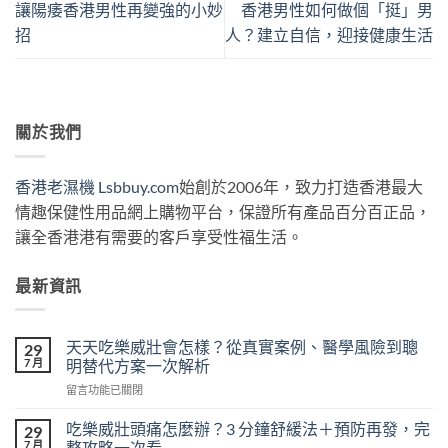
讓陽痿香港男性再變強的小妙
香港男性如何做個「挺」男
招
人？建立自信，迎接健康生活
關於我們
香港老濕機 Lsbbuy.com
始創於2006年，致力打造香港最大
情趣保健性用品網上購物平台，保證所有產品百分百正品，
讓全香港港有需要的客戶享受性福生活。
最新資訊
天天吃樂威壯會怎樣？從真實案例、醫學風險到聰
29
7 月
明替代方案一次解析
在
留言功能已關閉
〈天
天
吃樂威壯頭痛怎麼辦？3 分鐘舒緩法＋預防再發，完
29
吃
7 月
整攻略一次看