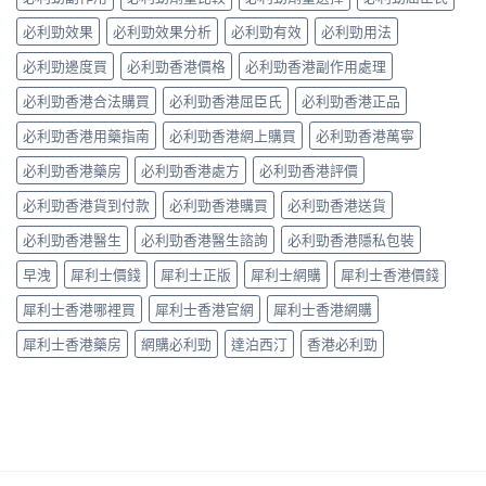
中
何？
破
死
次
有
性
必利勁效果
必利勁效果分析
必利勁有效
必利勁用法
線
看〉
冇
藥
的
中
副
必利勁邊度買
必利勁香港價格
必利勁香港副作用處理
物〉
完
作
中
整
必利勁香港合法購買
必利勁香港屈臣氏
必利勁香港正品
用？
拆
藥
解〉
必利勁香港用藥指南
必利勁香港網上購買
必利勁香港萬寧
師：
中
皇
必利勁香港藥房
必利勁香港處方
必利勁香港評價
牌
係
必利勁香港貨到付款
必利勁香港購買
必利勁香港送貨
「隨
興
必利勁香港醫生
必利勁香港醫生諮詢
必利勁香港隱私包裝
＋
護
早洩
犀利士價錢
犀利士正版
犀利士網購
犀利士香港價錢
前
列
犀利士香港哪裡買
犀利士香港官網
犀利士香港網購
腺」，
但
犀利士香港藥房
網購必利勁
達泊西汀
香港必利勁
「5mg
細
粒」
唔
等
於
「零