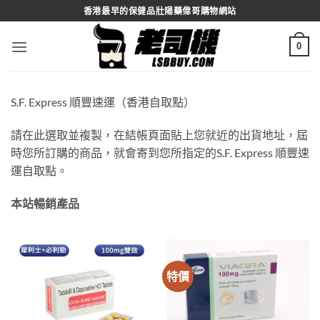
Skip
香港最早的保健品壯陽藥偉哥購物網站
to
content
0
S.F. Express 順豐速運（香港自取點）
請在此選取並複製，在結帳頁面貼上您就近的出貨地址，屆
時您所訂購的商品，就會寄到您所指定的S.F. Express 順豐速
運自取點。
本站暢銷產品
特價