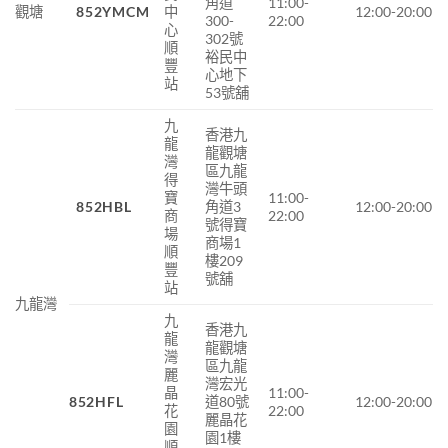
角道
11:00-
觀塘
852YMCM
中
12:00-20:00
300-
22:00
心
302號
順
裕民中
豐
心地下
站
53號舖
九
香港九
龍
龍觀塘
灣
區九龍
得
灣牛頭
寶
11:00-
852HBL
角道3
12:00-20:00
商
22:00
號得寶
場
商場1
順
樓209
豐
號舖
站
九龍灣
九
香港九
龍
龍觀塘
灣
區九龍
麗
灣宏光
晶
11:00-
852HFL
道80號
12:00-20:00
花
22:00
麗晶花
園
園1樓
順