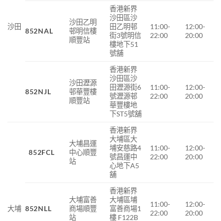
香港新界
沙田區沙
沙田乙明
沙田
田乙明邨
11:00-
12:00-
852NAL
邨明信樓
街3號明信
22:00
20:00
順豐站
樓地下51
號舖
香港新界
沙田區沙
沙田瀝源
田瀝源街6
11:00-
12:00-
852NJL
邨華豐樓
號瀝源邨
22:00
20:00
順豐站
華豐樓地
下ST5號舖
香港新界
大埔區大
大埔昌運
埔安慈路4
11:00-
12:00-
852FCL
中心順豐
號昌運中
22:00
20:00
站
心地下A5
舖
香港新界
大埔富善
大埔區埔
11:00-
12:00-
大埔
852NLL
商場順豐
富善商場1
22:00
20:00
站
樓 F122B