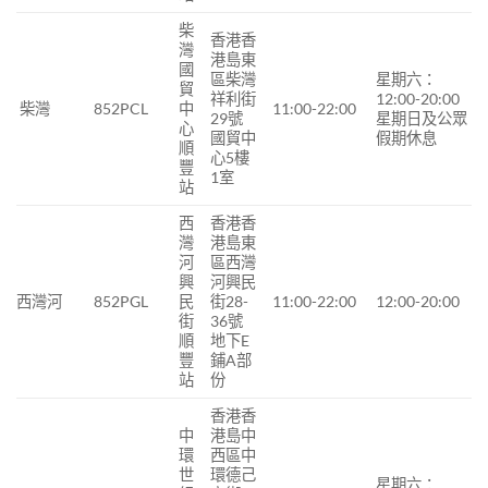
柴
香港香
灣
港島東
國
區柴灣
星期六：
貿
祥利街
12:00-20:00
柴灣
852PCL
中
11:00-22:00
29號
星期日及公眾
心
國貿中
假期休息
順
心5樓
豐
1室
站
西
香港香
灣
港島東
河
區西灣
興
河興民
西灣河
852PGL
民
街28-
11:00-22:00
12:00-20:00
街
36號
順
地下E
豐
鋪A部
站
份
香港香
中
港島中
環
西區中
世
環德己
星期六：