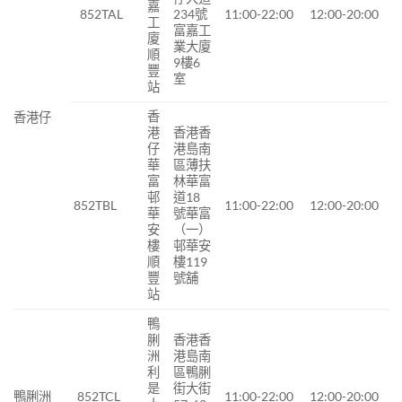
嘉
852TAL
234號
11:00-22:00
12:00-20:00
工
富嘉工
廈
業大廈
順
9樓6
豐
室
站
香
香港仔
港
香港香
仔
港島南
華
區薄扶
富
林華富
邨
道18
852TBL
11:00-22:00
12:00-20:00
華
號華富
安
（一）
樓
邨華安
順
樓119
豐
號舖
站
鴨
脷
香港香
洲
港島南
利
區鴨脷
是
街大街
鴨脷洲
852TCL
11:00-22:00
12:00-20:00