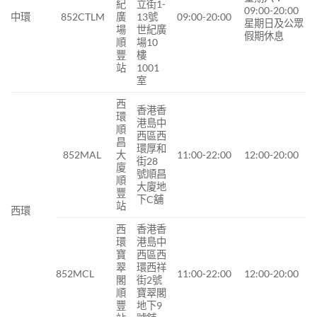
紀
立街1-
09:00-20:00
中環
852CTLM
廣
13號
09:00-20:00
星期日及公眾
場
世紀廣
假期休息
順
場10
豐
樓
站
1001
室
西
香港香
環
港島中
順
西區西
昌
環厚和
852MAL
大
11:00-22:00
12:00-20:00
街28
廈
號順昌
順
大廈地
豐
下C舖
站
西環
西
香港香
環
港島中
寶
西區西
翠
環西祥
852MCL
11:00-22:00
12:00-20:00
閣
街2號
順
寶翠閣
豐
地下9