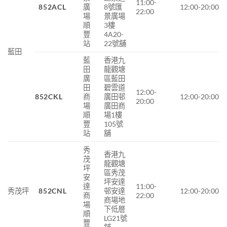
11:00-
852ACL
廣
8號匯
12:00-20:00
22:00
場
景廣場
順
3樓
豐
4A20-
站
22號舖
藍田
藍
香港九
田
龍觀塘
廣
區藍田
田
碧雲道
12:00-
852CKL
商
廣田邨
12:00-20:00
20:00
場
廣田商
順
場1樓
豐
105號
站
舖
秀
香港九
茂
龍觀塘
坪
區秀茂
安
坪安達
達
11:00-
秀茂坪
852CNL
邨安達
12:00-20:00
商
22:00
商場地
場
下低層
順
LG21號
豐