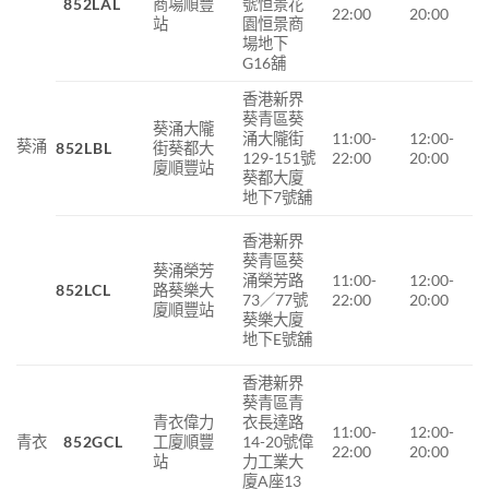
852LAL
商場順豐
號恒景花
22:00
20:00
站
園恒景商
場地下
G16舖
香港新界
葵青區葵
葵涌大隴
涌大隴街
11:00-
12:00-
葵涌
852LBL
街葵都大
129-151號
22:00
20:00
廈順豐站
葵都大廈
地下7號舖
香港新界
葵青區葵
葵涌榮芳
11:00-
12:00-
涌榮芳路
852LCL
路葵樂大
22:00
20:00
73／77號
廈順豐站
葵樂大廈
地下E號舖
香港新界
葵青區青
青衣偉力
衣長達路
11:00-
12:00-
青衣
852GCL
工廈順豐
14-20號偉
22:00
20:00
站
力工業大
廈A座13