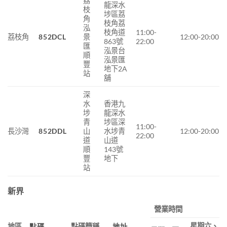
荔
龍深水
枝
埗區荔
角
枝角荔
泓
枝角道
11:00-
荔枝角
852DCL
景
12:00-20:00
863號
22:00
匯
泓景台
順
泓景匯
豐
地下2A
站
舖
深
水
香港九
埗
龍深水
青
埗區深
11:00-
長沙灣
852DDL
山
水埗青
12:00-20:00
22:00
道
山道
順
143號
豐
地下
站
新界
營業時間
星期六、
地區
點碼簡稱
點碼
地址