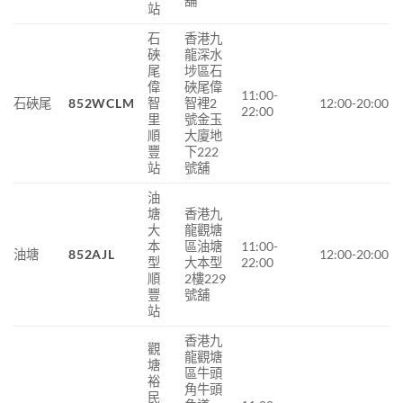
舖
站
石
香港九
硤
龍深水
尾
埗區石
偉
硤尾偉
11:00-
石硤尾
852WCLM
智
智裡2
12:00-20:00
22:00
里
號金玉
順
大廈地
豐
下222
站
號舖
油
塘
香港九
大
龍觀塘
本
區油塘
11:00-
油塘
852AJL
12:00-20:00
型
大本型
22:00
順
2樓229
豐
號舖
站
香港九
觀
龍觀塘
塘
區牛頭
裕
角牛頭
民