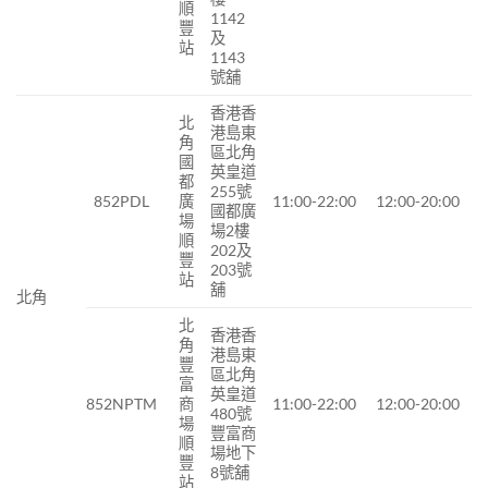
順
1142
豐
及
站
1143
號舖
香港香
北
港島東
角
區北角
國
英皇道
都
255號
852PDL
廣
11:00-22:00
12:00-20:00
國都廣
場
場2樓
順
202及
豐
203號
站
舖
北角
北
香港香
角
港島東
豐
區北角
富
英皇道
852NPTM
商
11:00-22:00
12:00-20:00
480號
場
豐富商
順
場地下
豐
8號舖
站