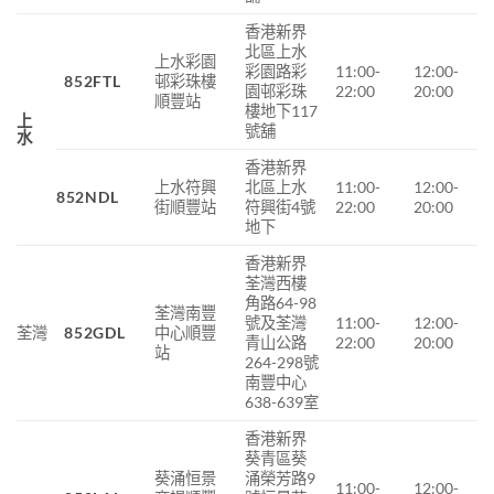
香港新界
北區上水
上水彩園
彩園路彩
11:00-
12:00-
852FTL
邨彩珠樓
園邨彩珠
22:00
20:00
順豐站
樓地下117
上
號舖
水
香港新界
上水符興
北區上水
11:00-
12:00-
852NDL
街
順豐站
符興街
4
號
22:00
20:00
地下
香港新界
荃灣西樓
角路64-98
荃灣南豐
號及荃灣
11:00-
12:00-
荃灣
852GDL
中心順豐
青山公路
22:00
20:00
站
264-298號
南豐中心
638-639室
香港新界
葵青區葵
葵涌恒景
涌榮芳路9
11:00-
12:00-