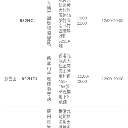
大
仙區黃
仙
大仙竹
竹
園路15
園
11:00-
852HCL
號竹園
12:00-20:00
廣
22:00
南邨竹
場
園廣場
順
2樓
豐
S215A
站
舖
香港九
慈
龍黃大
雲
仙區慈
山
雲山蒲
華
崗村道
11:00-
慈雲山
852HDL
麗
12:00-20:00
153-
22:00
樓
155號
順
華麗樓
豐
地下2
站
號舖
藍
香港九
田
龍觀塘
匯
區藍田
景
匯景道