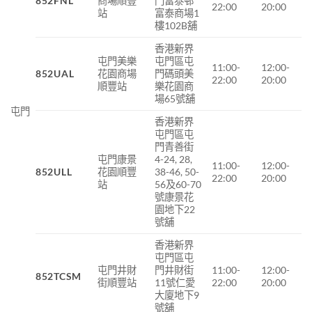
852FNL
商場
順豐
門富泰邨
22:00
20:00
站
富泰商場
1
樓
102B
舖
香港新界
屯門美樂
屯門區屯
11:00-
12:00-
852UAL
花園商場
門碼頭美
22:00
20:00
順豐站
樂花園商
場65號舖
屯門
香港新界
屯門區屯
門青善街
屯門康景
4-24, 28,
11:00-
12:00-
852ULL
花園順豐
38-46, 50-
22:00
20:00
站
56及60-70
號康景花
園地下22
號舖
香港新界
屯門區屯
屯門井財
門井財街
11:00-
12:00-
852TCSM
街順豐站
11號仁愛
22:00
20:00
大廈地下9
號舖