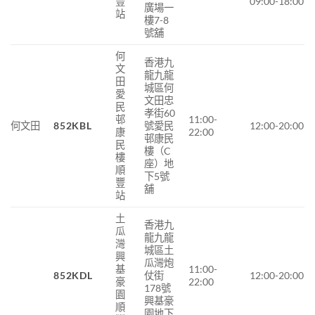
豐
09:00-18:00
廣場一
站
樓7-8
號舖
何
香港九
文
龍九龍
田
城區何
愛
文田忠
民
孝街60
邨
11:00-
何文田
852KBL
號愛民
12:00-20:00
康
22:00
邨康民
民
樓（C
樓
座）地
順
下5號
豐
舖
站
土
香港九
瓜
龍九龍
灣
城區土
興
瓜灣炮
基
11:00-
852KDL
仗街
12:00-20:00
豪
22:00
178號
園
興基豪
順
園地下