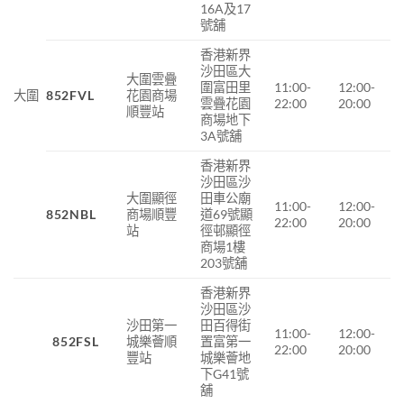
16A及17
號舖
香港新界
沙田區大
大圍雲疊
圍富田里
11:00-
12:00-
大圍
852FVL
花園商場
雲疊花園
22:00
20:00
順豐站
商場地下
3A號舖
香港新界
沙田區沙
大圍顯徑
田車公廟
11:00-
12:00-
852NBL
商場順豐
道69號顯
22:00
20:00
站
徑邨顯徑
商場1樓
203號舖
香港新界
沙田區沙
沙田第一
田百得街
11:00-
12:00-
852FSL
城樂薈順
置富第一
22:00
20:00
豐站
城樂薈地
下G41號
舖