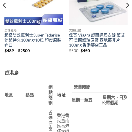
男性壯陽
男性壯陽
超級雙效犀利士Super Tadarise
偉哥 Viagra 威而鋼膜衣錠 萬艾
勃起持久100mg/10粒 印度原裝
可 美國輝瑞原廠 西地那非片
進口
100mg 香港藥店正品
Price
Original
Current
$
489
–
$
2500
$
500
$
450
range:
price
price
$489
was:
is:
through
$500.
$450.
$2500
香港島
網
營業時間
點
地區
點碼
地址
星期六、日及
簡
星期一至五
公眾假期
稱
香
香港香
港
港島南
仔
區香港
富
仔大道