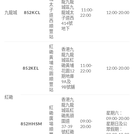
龍九龍
太
城區九
子
11:00-
九龍城
852KCL
龍城太
12:00-20:00
道
22:00
子道西
西
414號
順
地下
豐
站
紅
香港九
磡
龍九龍
黃
城區紅
埔
磡黃埔
11:00-
852KEL
花
12:00-20:00
花園12
22:00
園
期地庫
順
9A及
豐
9B號舖
站
紅磡
香港九
龍九龍
紅
城區紅
磡
星期六：
磡馬頭
廣
09:00-20:00
圍道
09:00-
852HHSM
場
星期日及公
37-39
20:00
順
眾假期：
號紅磡