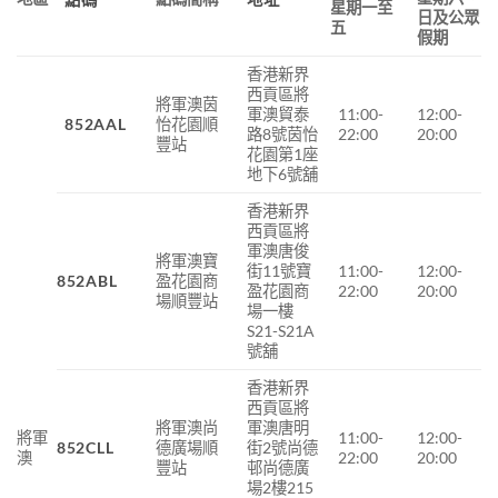
星期一至
日及公眾
五
假期
香港新界
西貢區將
將軍澳茵
軍澳貿泰
11:00-
12:00-
852AAL
怡花園順
路8號茵怡
22:00
20:00
豐站
花園第1座
地下6號舖
香港新界
西貢區將
軍澳唐俊
將軍澳寶
街11號寶
11:00-
12:00-
852ABL
盈花園商
盈花園商
22:00
20:00
場順豐站
場一樓
S21-S21A
號舖
香港新界
西貢區將
將軍澳尚
軍澳唐明
將軍
11:00-
12:00-
852CLL
德廣場順
街2號尚德
澳
22:00
20:00
豐站
邨尚德廣
場2樓215