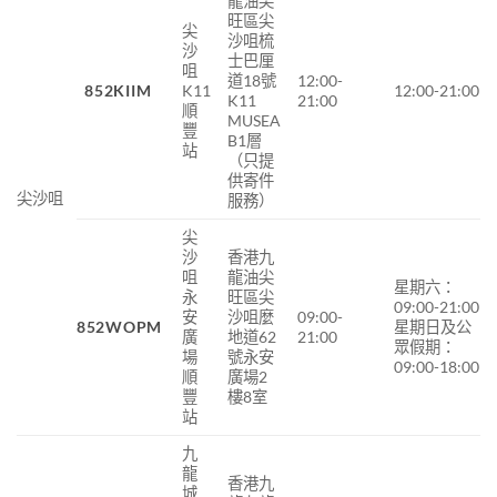
龍油尖
旺區尖
尖
沙咀梳
沙
士巴厘
咀
道18號
12:00-
852
KIIM
K11
12:00-21:00
K11
21:00
順
MUSEA
豐
B1層
站
（只提
供寄件
尖沙咀
服務）
尖
沙
香港九
咀
龍油尖
星期六：
永
旺區尖
09:00-21:00
安
沙咀麼
09:00-
852WOPM
星期日及公
廣
地道62
21:00
眾假期：
場
號永安
09:00-18:00
順
廣場2
豐
樓8室
站
九
龍
香港九
城