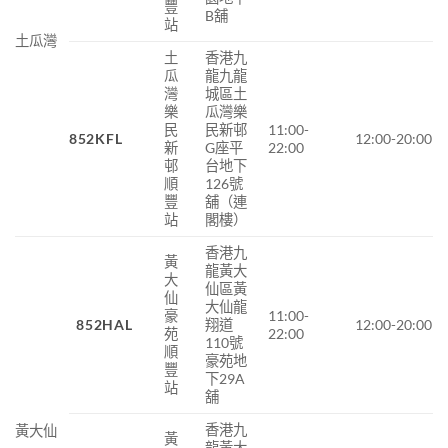
豐
B舖
站
土瓜灣
土
香港九
瓜
龍九龍
灣
城區土
樂
瓜灣樂
民
民新邨
11:00-
852KFL
12:00-20:00
新
G座平
22:00
邨
台地下
順
126號
豐
舖（連
站
閣樓）
香港九
黃
龍黃大
大
仙區黃
仙
大仙龍
豪
11:00-
852HAL
翔道
12:00-20:00
苑
22:00
110號
順
豪苑地
豐
下29A
站
舖
香港九
黃大仙
黃
龍黃大