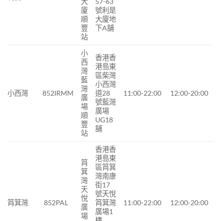
大
57-63
廈
號利是
順
大廈地
豐
下A舖
站
小
香港香
西
港島東
灣
區柴灣
藍
小西灣
灣
小西灣
852IRMM
道28
11:00-22:00
12:00-20:00
廣
號藍灣
場
廣場
順
UG18
豐
舖
站
香港香
港島東
筲
區筲箕
箕
灣南康
灣
街17
天
號天悅
悅
筲箕灣
852PAL
筲箕灣
11:00-22:00
12:00-20:00
廣
廣場1
場
樓