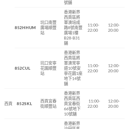
號舖
香港新界
西貢區將
坑口南豐
軍澳培成
11:00-
12:00-
852HHUM
廣場順豐
路8號南豐
22:00
20:00
站
廣場1樓
B28-B31
舖
香港新界
西貢區將
坑口安寧
軍澳常寧
11:00-
12:00-
852CUL
花園順豐
道
10
號安
22:00
20:00
站
寧花園
1
座
地下
14
號
舖
香港新界
西貢區西
西貢宜春
11:00-
12:00-
西貢
852SKL
貢宜春街
街順豐站
22:00
20:00
66號地下
10號舖
香港新界
沙田區馬