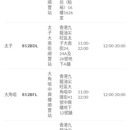
順
坊（柏
豐
裕）16
站
樓1626
室
太
香港九
子
龍
油尖
大
旺區
太
南
子大南
11:00-
太子
852BDL
12:00-20:00
街
街
24,
22:00
順
24A
及
豐
26
號地
站
下
A
舖
大
香港九
角
龍油尖
咀
旺區大
中
角咀中
11:00-
大角咀
852BFL
興
12:00-20:00
匯街
41
22:00
樓
號中興
順
樓地下
豐
12
號舖
站
香港九