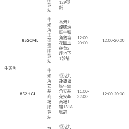
129號
豐
舖
站
牛
香港九
頭
龍觀塘
角
區牛頭
玉
角觀塘
12:00-
852CML
蓮
12:00-20:00
花園玉
20:00
臺
蓮台2
順
座地下
豐
1號舖
站
牛頭角
牛
頭
香港九
角
龍觀塘
安
區牛頭
基
角安基
11:00-
852HGL
12:00-20:00
商
苑安基
22:00
場
商場1
順
樓131A
豐
號舖
站
香港九