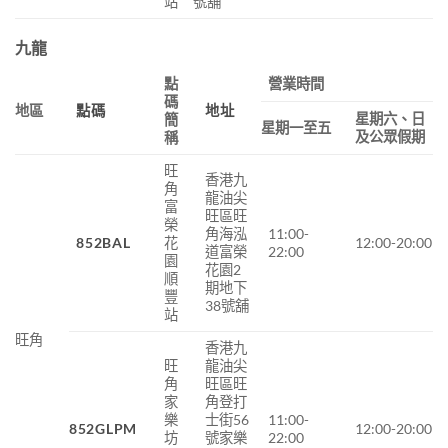
站
號舖
九龍
點
營業時間
碼
地區
點碼
地址
星期六、日
簡
星期一至五
及公眾假期
稱
旺
香港九
角
龍油尖
富
旺區旺
榮
角海泓
11:00-
852BAL
花
12:00-20:00
道富榮
22:00
園
花園2
順
期地下
豐
38號舖
站
旺角
香港九
旺
龍油尖
角
旺區旺
家
角登打
樂
士街56
11:00-
852GLPM
12:00-20:00
坊
號家樂
22:00