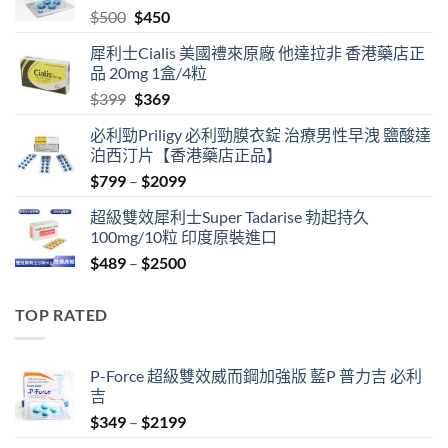
Original
Current
$
500
$
450
price
price
犀利士Cialis 美國禮來原廠 他達拉非 香港藥店正
was:
is:
品 20mg 1盒/4粒
$500.
$450.
Original
Current
$
399
$
369
price
price
必利勁Priligy 必利勁膜衣錠 治療男性早洩 鹽酸達
was:
is:
泊西汀片【香港藥店正品】
$399.
$369.
Price
$
799
–
$
2099
range:
超級雙效犀利士Super Tadarise 勃起持久
$799
100mg/10粒 印度原裝進口
through
Price
$
489
–
$
2500
$2099
range:
$489
TOP RATED
through
$2500
P-Force 超級雙效威而鋼加強版 藍P 普力吉 必利
吉
Price
$
349
–
$
2199
range: