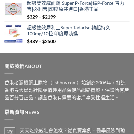
超級雙效威而鋼|Super P-Force|綠P-Force|普力
$349
吉|必利吉|印度原裝進口|香港正品
through
Price
$
329
–
$
2199
$2199
range:
超級雙效犀利士Super Tadarise 勃起持久
$329
100mg/10粒 印度原裝進口
through
Price
$
489
–
$
2500
$2199
range:
$489
through
關於我們ABOUT
$2500
香港老濕機網上購物（Lsbbuy.com）始創於2006年，打造
香港最大偉哥壯陽藥情趣用品保健品網絡商城，保證所有產
品百分百正品，讓全香港有需要的客戶享受性福生活。
最新資訊NEWS
天天吃樂威壯會怎樣？從真實案例、醫學風險到聰
29