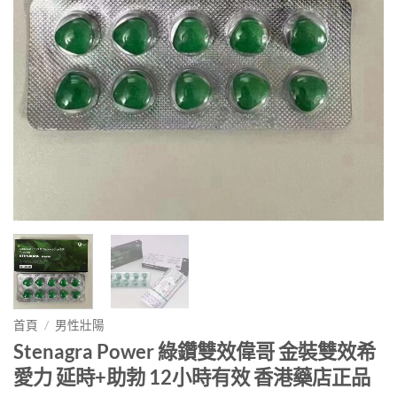
首頁
/
男性壯陽
Stenagra Power 綠鑽雙效偉哥 金裝雙效希
愛力 延時+助勃 12小時有效 香港藥店正品