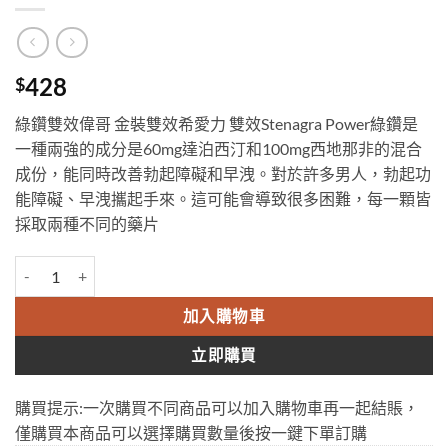
428
$
綠鑽雙效偉哥 金裝雙效希愛力 雙效Stenagra Power綠鑽是
一種兩強的成分是60mg達泊西汀和100mg西地那非的混合
成份，能同時改善勃起障礙和早洩。對於許多男人，勃起功
能障礙、早洩攜起手來。這可能會導致很多困難，每一顆皆
採取兩種不同的藥片
Stenagra Power 綠鑽雙效偉哥 金裝雙效希愛力 延時+助勃 12小時有
加入購物車
立即購買
購買提示:一次購買不同商品可以加入購物車再一起結賬，
僅購買本商品可以選擇購買數量後按一鍵下單訂購