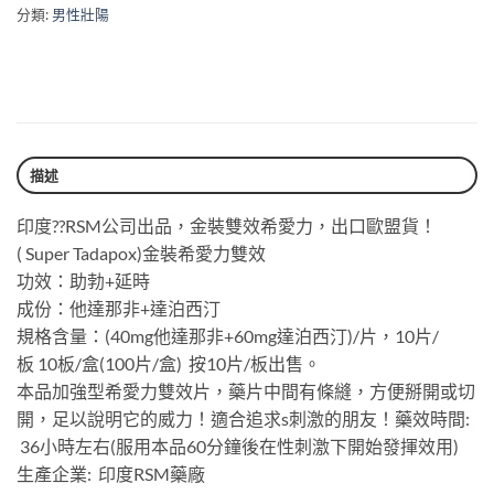
分類:
男性壯陽
描述
印度??RSM公司出品，金裝雙效希愛力，出口歐盟貨！
( Super Tadapox)金裝希愛力雙效️
功效：助勃+延時
成份：他達那非+達泊西汀
規格含量：(40mg他達那非+60mg達泊西汀)/片，10片/
板 10板/盒(100片/盒) 按10片/板出售。
本品加強型希愛力雙效片，藥片中間有條縫，方便掰開或切
開，足以說明它的威力！適合追求s刺激的朋友！藥效時間:
36小時左右(服用本品60分鐘後在性刺激下開始發揮效用)
生產企業: 印度RSM藥廠