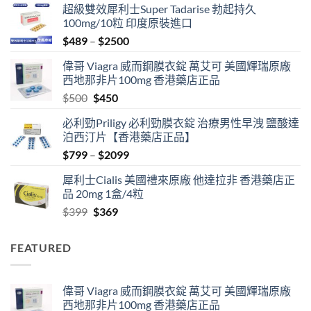
超級雙效犀利士Super Tadarise 勃起持久
100mg/10粒 印度原裝進口
Price
$
489
–
$
2500
range:
偉哥 Viagra 威而鋼膜衣錠 萬艾可 美國輝瑞原廠
$489
西地那非片100mg 香港藥店正品
through
Original
Current
$
500
$
450
$2500
price
price
必利勁Priligy 必利勁膜衣錠 治療男性早洩 鹽酸達
was:
is:
泊西汀片【香港藥店正品】
$500.
$450.
Price
$
799
–
$
2099
range:
犀利士Cialis 美國禮來原廠 他達拉非 香港藥店正
$799
品 20mg 1盒/4粒
through
Original
Current
$
399
$
369
$2099
price
price
was:
is:
FEATURED
$399.
$369.
偉哥 Viagra 威而鋼膜衣錠 萬艾可 美國輝瑞原廠
西地那非片100mg 香港藥店正品