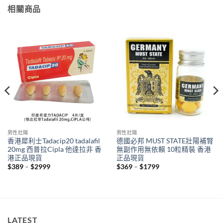
相關商品
男性壯陽
男性壯陽
香港犀利士Tadacip20 tadalafil
德國必邦 MUST STATE壯陽補腎
20mg 西普拉Cipla 他達拉非 香
無副作用無依賴 10粒精裝 香港
港正品現貨
正品現貨
Price
Price
$
389
–
$
2999
$
369
–
$
1799
range:
range:
$389
$369
through
through
$2999
$1799
LATEST