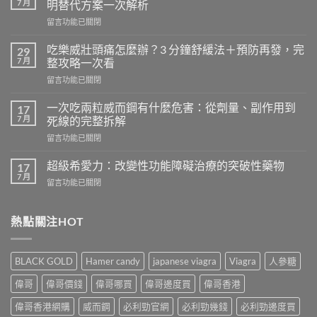
7 月
明替代方案一次解析
在
留言功能已關閉
〈天
天
吃樂威壯頭痛怎麼辦？3 分鐘舒緩法＋預防再發，完
29
吃
7 月
整攻略一次看
樂
在
留言功能已關閉
威
〈吃
壯
樂
會
一次吃兩粒威而鋼有什麼危害：從劑量、副作用到
17
威
怎
7 月
死線的完整拆解
壯
樣？
在
留言功能已關閉
頭
從
〈一
痛
真
次
怎
超級希愛力：改變性功能障礙治療的突破性藥物
17
實
吃
麼
7 月
案
在
留言功能已關閉
兩
辦？
例、
〈超
粒
3
醫
級
威
分
學
希
熱點關注HOT
而
鐘
風
愛
鋼
舒
險
力：
有
緩
到
改
什
法
BLACK GOLD
Hamer candy
japanese viagra
Viagra
人參糖
聰
變
麼
＋
明
性
危
偉哥
偉哥價錢
偉哥哪買
偉哥邊度買
偉哥香港
預
替
功
害：
防
代
能
偉哥香港網購
威而鋼
必利勁官網
必利勁幾錢
必利勁邊度買
從
再
方
障