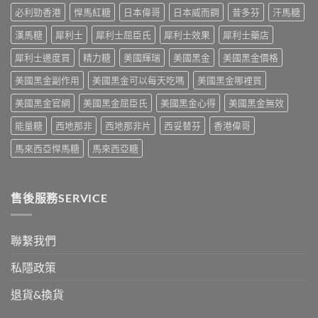
劑
發，
案
礙
必利勁香港
悍馬紅糖
日本偉哥
日本威而鋼
昔多芬
汗馬糖
量、
完
一
治
副
整
次
療
漢馬糖
犀利士
犀利士屈臣氏
犀利士效果
犀利士藥店
作
攻
解
的
用
略
析〉
犀利士邊度買
精力糖
美國輝瑞
美國黑金
美國黑金價格
突
到
一
中
破
死
次
美國黑金副作用
美國黑金可以每天吃嗎
美國黑金哪裡買
性
線
看〉
藥
的
中
美國黑金官網
美國黑金屈臣氏
美國黑金心得
美國黑金無效
物〉
完
中
整
能量糖
西地那非
西地那非片
西妥替芬
香港偉哥
拆
解〉
馬來西亞悍馬糖
馬來西亞糖
中
售後服務SERVICE
聯繫我們
私隱政策
退貨&換貨