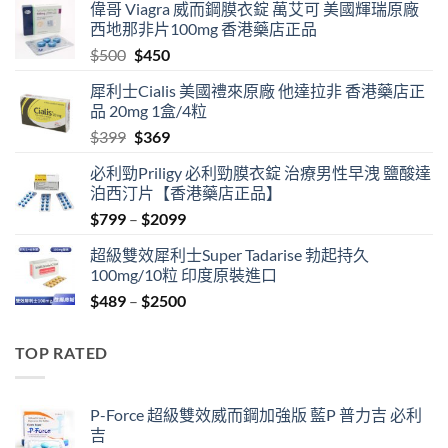
偉哥 Viagra 威而鋼膜衣錠 萬艾可 美國輝瑞原廠
西地那非片100mg 香港藥店正品
Original
Current
$
500
$
450
price
price
犀利士Cialis 美國禮來原廠 他達拉非 香港藥店正
was:
is:
品 20mg 1盒/4粒
$500.
$450.
Original
Current
$
399
$
369
price
price
必利勁Priligy 必利勁膜衣錠 治療男性早洩 鹽酸達
was:
is:
泊西汀片【香港藥店正品】
$399.
$369.
Price
$
799
–
$
2099
range:
超級雙效犀利士Super Tadarise 勃起持久
$799
100mg/10粒 印度原裝進口
through
Price
$
489
–
$
2500
$2099
range:
$489
TOP RATED
through
$2500
P-Force 超級雙效威而鋼加強版 藍P 普力吉 必利
吉