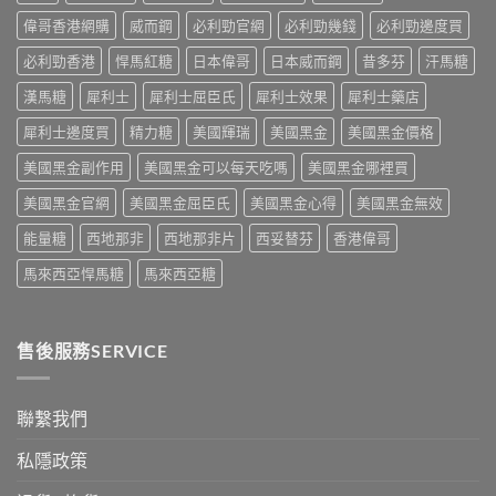
功
害：
防
代
能
偉哥香港網購
威而鋼
必利勁官網
必利勁幾錢
必利勁邊度買
從
再
方
障
劑
發，
案
礙
必利勁香港
悍馬紅糖
日本偉哥
日本威而鋼
昔多芬
汗馬糖
量、
完
一
治
副
整
次
療
漢馬糖
犀利士
犀利士屈臣氏
犀利士效果
犀利士藥店
作
攻
解
的
用
略
析〉
犀利士邊度買
精力糖
美國輝瑞
美國黑金
美國黑金價格
突
到
一
中
破
死
次
美國黑金副作用
美國黑金可以每天吃嗎
美國黑金哪裡買
性
線
看〉
藥
的
中
美國黑金官網
美國黑金屈臣氏
美國黑金心得
美國黑金無效
物〉
完
中
整
能量糖
西地那非
西地那非片
西妥替芬
香港偉哥
拆
解〉
馬來西亞悍馬糖
馬來西亞糖
中
售後服務SERVICE
聯繫我們
私隱政策