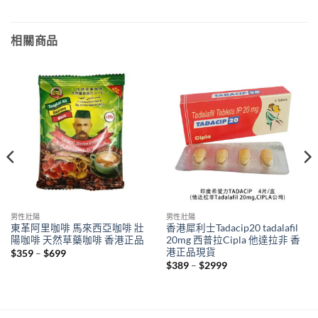
相關商品
男性壯陽
男性壯陽
東革阿里咖啡 馬來西亞咖啡 壯
香港犀利士Tadacip20 tadalafil
陽咖啡 天然草藥咖啡 香港正品
20mg 西普拉Cipla 他達拉非 香
港正品現貨
Price
$
359
–
$
699
range:
Price
$
389
–
$
2999
$359
range:
through
$389
$699
through
$2999