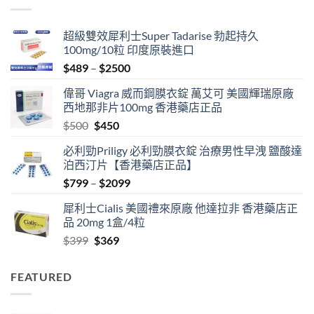
$3399
超級雙效犀利士Super Tadarise 勃起持久
100mg/10粒 印度原裝進口
Price
$
489
–
$
2500
range:
偉哥 Viagra 威而鋼膜衣錠 萬艾可 美國輝瑞原廠
$489
西地那非片100mg 香港藥店正品
through
Original
Current
$
500
$
450
$2500
price
price
必利勁Priligy 必利勁膜衣錠 治療男性早洩 鹽酸達
was:
is:
泊西汀片【香港藥店正品】
$500.
$450.
Price
$
799
–
$
2099
range:
犀利士Cialis 美國禮來原廠 他達拉非 香港藥店正
$799
品 20mg 1盒/4粒
through
Original
Current
$
399
$
369
$2099
price
price
was:
is:
FEATURED
$399.
$369.