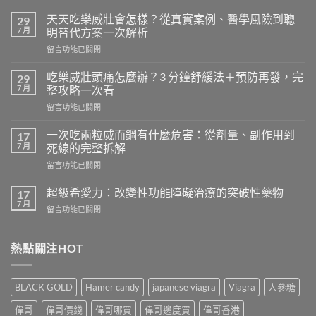
天天吃樂威壯會怎樣？從真實案例、醫學風險到聰
29
7 月
明替代方案一次解析
在
留言功能已關閉
〈天
天
吃樂威壯頭痛怎麼辦？3 分鐘舒緩法＋預防再發，完
29
吃
7 月
整攻略一次看
樂
在
留言功能已關閉
威
〈吃
壯
樂
會
一次吃兩粒威而鋼有什麼危害：從劑量、副作用到
17
威
怎
7 月
死線的完整拆解
壯
樣？
在
留言功能已關閉
頭
從
〈一
痛
真
次
怎
超級希愛力：改變性功能障礙治療的突破性藥物
17
實
吃
麼
7 月
案
在
留言功能已關閉
兩
辦？
例、
〈超
粒
3
醫
級
威
分
學
希
熱點關注HOT
而
鐘
風
愛
鋼
舒
險
力：
有
緩
到
改
什
法
BLACK GOLD
Hamer candy
japanese viagra
Viagra
人參糖
聰
變
麼
＋
明
性
危
偉哥
偉哥價錢
偉哥哪買
偉哥邊度買
偉哥香港
預
替