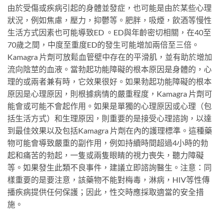
由於受傷或疾病引起的身體並發症，也可能是由於某些心理
狀況，例如焦慮，壓力，抑鬱等。肥胖，吸煙，飲酒等慢性
生活方式因素也可能導致ED 。ED與年齡密切相關，在40至
70歲之間，中度至重度ED的發生可能增加兩倍至三倍。
Kamagra 片劑可放鬆血管壁中存在的平滑肌，並有助於增加
流向陰莖的血液。當勃起功能障礙的根本原因是身體的，心
理的或兩者兼有時，它效果很好。如果勃起功能障礙的根本
原因是心理原因，則根據病情的嚴重程度，Kamagra 片劑可
能會或可能不會起作用。如果是單獨的心理原因或心理（包
括生活方式）和生理原因，則重要的是接受心理諮詢，以達
到最佳效果以及包括Kamagra 片劑在內的護理標準。這種藥
物可能會導致嚴重的副作用，例如持續時間超過4小時的勃
起和痛苦的勃起，一隻或兩隻眼睛的視力喪失，聽力障礙
等。如果發生此類不良事件，建議立即諮詢醫生。注意：同
樣重要的是要注意，該藥物不能對梅毒，淋病，HIV等性傳
播疾病提供任何保護；因此，性交時應採取適當的安全措
施。