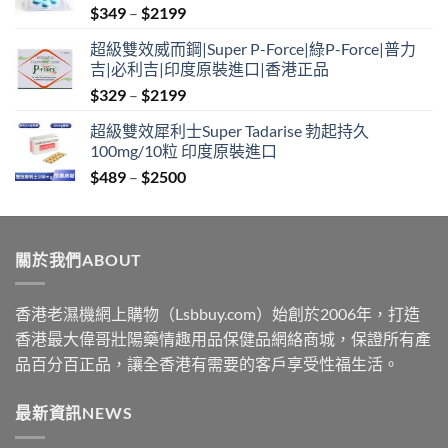
Price
$
349
–
$
2199
range:
超級雙效威而鋼|Super P-Force|綠P-Force|普力
$349
吉|必利吉|印度原裝進口|香港正品
through
Price
$
329
–
$
2199
$2199
range:
超級雙效犀利士Super Tadarise 勃起持久
$329
100mg/10粒 印度原裝進口
through
Price
$
489
–
$
2500
$2199
range:
$489
through
關於我們ABOUT
$2500
香港老濕機網上購物（Lsbbuy.com）始創於2006年，打造
香港最大偉哥壯陽藥情趣用品保健品網絡商城，保證所有產
品百分百正品，讓全香港有需要的客戶享受性福生活。
最新資訊NEWS