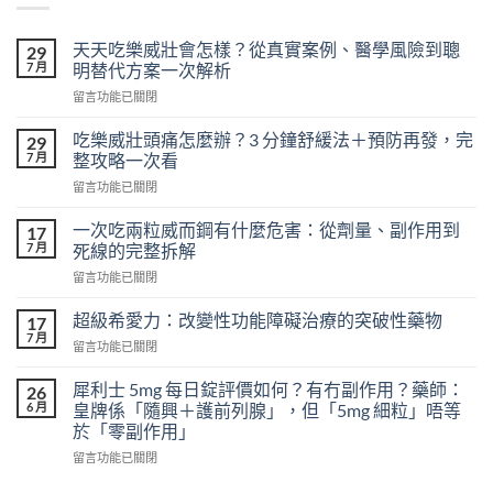
天天吃樂威壯會怎樣？從真實案例、醫學風險到聰
29
7 月
明替代方案一次解析
在
留言功能已關閉
〈天
天
吃樂威壯頭痛怎麼辦？3 分鐘舒緩法＋預防再發，完
29
吃
7 月
整攻略一次看
樂
在
留言功能已關閉
威
〈吃
壯
樂
會
一次吃兩粒威而鋼有什麼危害：從劑量、副作用到
17
威
怎
7 月
死線的完整拆解
壯
樣？
在
留言功能已關閉
頭
從
〈一
痛
真
次
怎
超級希愛力：改變性功能障礙治療的突破性藥物
17
實
吃
麼
7 月
案
在
留言功能已關閉
兩
辦？
例、
〈超
粒
3
醫
級
犀利士 5mg 每日錠評價如何？有冇副作用？藥師：
威
26
分
學
希
6 月
而
皇牌係「隨興＋護前列腺」，但「5mg 細粒」唔等
鐘
風
愛
鋼
於「零副作用」
舒
險
力：
有
緩
到
在
改
留言功能已關閉
什
法
聰
〈犀
變
麼
＋
明