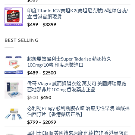
印度Titanic-K2/泰坦K2(泰坦尼克號) 6粒精包裝/
盒 香港官網現貨
Price
$
499
–
$
3399
range:
$499
BEST SELLING
through
$3399
超級雙效犀利士Super Tadarise 勃起持久
100mg/10粒 印度原裝進口
Price
$
489
–
$
2500
range:
偉哥 Viagra 威而鋼膜衣錠 萬艾可 美國輝瑞原廠
$489
西地那非片100mg 香港藥店正品
through
Original
Current
$
500
$
450
$2500
price
price
必利勁Priligy 必利勁膜衣錠 治療男性早洩 鹽酸達
was:
is:
泊西汀片【香港藥店正品】
$500.
$450.
Price
$
799
–
$
2099
range:
犀利士Cialis 美國禮來原廠 他達拉非 香港藥店正
$799