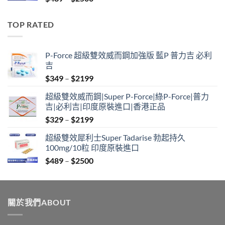
range:
$489
TOP RATED
through
$2500
P-Force 超級雙效威而鋼加強版 藍P 普力吉 必利
吉
Price
$
349
–
$
2199
range:
超級雙效威而鋼|Super P-Force|綠P-Force|普力
$349
吉|必利吉|印度原裝進口|香港正品
through
Price
$
329
–
$
2199
$2199
range:
超級雙效犀利士Super Tadarise 勃起持久
$329
100mg/10粒 印度原裝進口
through
Price
$
489
–
$
2500
$2199
range:
$489
through
關於我們ABOUT
$2500