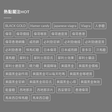
例、
〈超
粒
3
醫
級
威
分
學
希
熱點關注HOT
而
鐘
風
愛
鋼
舒
險
力：
有
緩
到
改
什
法
BLACK GOLD
Hamer candy
japanese viagra
Viagra
人參糖
聰
變
麼
＋
明
性
危
偉哥
偉哥價錢
偉哥哪買
偉哥邊度買
偉哥香港
預
替
功
害：
防
代
能
偉哥香港網購
威而鋼
必利勁官網
必利勁幾錢
必利勁邊度買
從
再
方
障
劑
發，
案
礙
必利勁香港
悍馬紅糖
日本偉哥
日本威而鋼
昔多芬
汗馬糖
量、
完
一
治
副
整
次
療
漢馬糖
犀利士
犀利士屈臣氏
犀利士效果
犀利士藥店
作
攻
解
的
用
略
析〉
犀利士邊度買
精力糖
美國輝瑞
美國黑金
美國黑金價格
突
到
一
中
破
死
次
美國黑金副作用
美國黑金可以每天吃嗎
美國黑金哪裡買
性
線
看〉
藥
的
中
美國黑金官網
美國黑金屈臣氏
美國黑金心得
美國黑金無效
物〉
完
中
整
能量糖
西地那非
西地那非片
西妥替芬
香港偉哥
拆
解〉
馬來西亞悍馬糖
馬來西亞糖
中