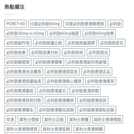
利
性
危
預
替
士
功
熱點關注
害：
防
代
5mg
能
從
再
方
每
障
劑
發，
案
日
礙
量、
POXET-60
印度必利勁60mg
印度必利勁香港哪裡買
必利勁
完
一
錠
治
副
整
次
評
療
作
必利勁30mg vs 60mg
必利勁60mg強度
必利勁60mg效果
攻
解
價
的
用
略
析〉
如
突
必利勁副作用
必利勁劑量比較
必利勁劑量選擇
必利勁屈臣氏
到
一
中
何？
破
死
次
有
性
必利勁效果
必利勁效果分析
必利勁有效
必利勁用法
線
看〉
冇
藥
的
中
副
必利勁邊度買
必利勁香港價格
必利勁香港副作用處理
物〉
完
作
中
整
必利勁香港合法購買
必利勁香港屈臣氏
必利勁香港正品
用？
拆
藥
解〉
必利勁香港用藥指南
必利勁香港網上購買
必利勁香港萬寧
師：
中
皇
必利勁香港藥房
必利勁香港處方
必利勁香港評價
牌
係
必利勁香港貨到付款
必利勁香港購買
必利勁香港送貨
「隨
興
必利勁香港醫生
必利勁香港醫生諮詢
必利勁香港隱私包裝
＋
護
早洩
犀利士價錢
犀利士正版
犀利士網購
犀利士香港價錢
前
列
犀利士香港哪裡買
犀利士香港官網
犀利士香港網購
腺」，