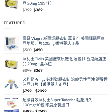
品 20mg 1盒/4粒
through
Original
Current
$
399
$
369
$2099
price
price
was:
is:
FEATURED
$399.
$369.
偉哥 Viagra 威而鋼膜衣錠 萬艾可 美國輝瑞原廠
西地那非片100mg 香港藥店正品
Original
Current
$
500
$
450
price
price
犀利士Cialis 美國禮來原廠 他達拉非 香港藥店正
was:
is:
品 20mg 1盒/4粒
$500.
$450.
Original
Current
$
399
$
369
price
price
必利勁Priligy 必利勁膜衣錠 治療男性早洩 鹽酸達
was:
is:
泊西汀片【香港藥店正品】
$399.
$369.
Price
$
799
–
$
2099
range:
超級雙效犀利士Super Tadarise 勃起持久
$799
100mg/10粒 印度原裝進口
through
Price
$
489
–
$
2500
$2099