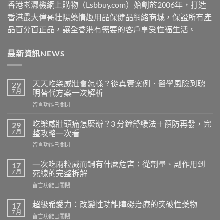
香港老濕機網上購物（Lsbbuy.com）始創於2006年，打造
香港最大偉哥壯陽藥情趣用品保健品網絡商城，保證所有產
品百分百正品，讓全香港有需要的客戶享受性福生活。
最新資訊NEWS
天天吃樂威壯會怎樣？從真實案例、醫學風險到聰
29
7 月
明替代方案一次解析
在
留言功能已關閉
〈天
天
吃樂威壯頭痛怎麼辦？3 分鐘舒緩法＋預防再發，完
29
吃
7 月
整攻略一次看
樂
在
留言功能已關閉
威
〈吃
壯
樂
會
一次吃兩粒威而鋼有什麼危害：從劑量、副作用到
17
威
怎
7 月
死線的完整拆解
壯
樣？
在
留言功能已關閉
頭
從
〈一
痛
真
次
怎
超級希愛力：改變性功能障礙治療的突破性藥物
17
實
吃
麼
7 月
案
在
留言功能已關閉
兩
辦？