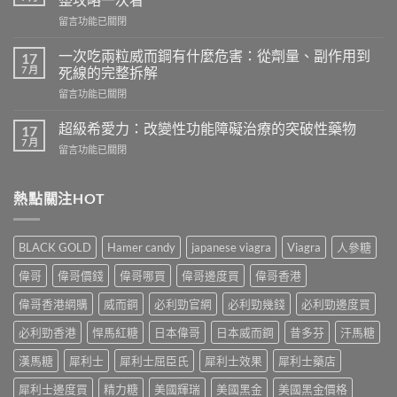
樂
在
留言功能已關閉
威
〈吃
壯
樂
會
一次吃兩粒威而鋼有什麼危害：從劑量、副作用到
17
威
怎
7 月
死線的完整拆解
壯
樣？
在
留言功能已關閉
頭
從
〈一
痛
真
次
怎
超級希愛力：改變性功能障礙治療的突破性藥物
17
實
吃
麼
7 月
案
在
留言功能已關閉
兩
辦？
例、
〈超
粒
3
醫
級
威
分
學
希
熱點關注HOT
而
鐘
風
愛
鋼
舒
險
力：
有
緩
到
改
什
法
BLACK GOLD
Hamer candy
japanese viagra
Viagra
人參糖
聰
變
麼
＋
明
性
危
偉哥
偉哥價錢
偉哥哪買
偉哥邊度買
偉哥香港
預
替
功
害：
防
代
能
偉哥香港網購
威而鋼
必利勁官網
必利勁幾錢
必利勁邊度買
從
再
方
障
劑
發，
案
礙
必利勁香港
悍馬紅糖
日本偉哥
日本威而鋼
昔多芬
汗馬糖
量、
完
一
治
副
整
次
療
漢馬糖
犀利士
犀利士屈臣氏
犀利士效果
犀利士藥店
作
攻
解
的
用
略
析〉
犀利士邊度買
精力糖
美國輝瑞
美國黑金
美國黑金價格
突
到
一