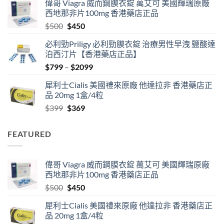
偉哥 Viagra 威而鋼膜衣錠 萬艾可 美國輝瑞原廠
$489
西地那非片100mg 香港藥店正品
through
Original
Current
$
500
$
450
$2500
price
price
必利勁Priligy 必利勁膜衣錠 治療男性早洩 鹽酸達
was:
is:
泊西汀片【香港藥店正品】
$500.
$450.
Price
$
799
–
$
2099
range:
犀利士Cialis 美國禮來原廠 他達拉非 香港藥店正
$799
品 20mg 1盒/4粒
through
Original
Current
$
399
$
369
$2099
price
price
was:
is:
FEATURED
$399.
$369.
偉哥 Viagra 威而鋼膜衣錠 萬艾可 美國輝瑞原廠
西地那非片100mg 香港藥店正品
Original
Current
$
500
$
450
price
price
犀利士Cialis 美國禮來原廠 他達拉非 香港藥店正
was:
is:
品 20mg 1盒/4粒
$500.
$450.