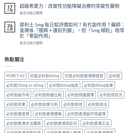
真
次
怎
超級希愛力：改變性功能障礙治療的突破性藥物
17
實
吃
麼
7 月
案
在
留言功能已關閉
兩
辦？
例、
〈超
粒
3
醫
級
犀利士 5mg 每日錠評價如何？有冇副作用？藥師：
威
26
分
學
希
6 月
而
皇牌係「隨興＋護前列腺」，但「5mg 細粒」唔等
鐘
風
愛
鋼
於「零副作用」
舒
險
力：
有
緩
到
在
改
留言功能已關閉
什
法
聰
〈犀
變
麼
＋
明
利
性
危
預
替
士
功
熱點關注
害：
防
代
5mg
能
從
再
方
每
障
劑
發，
案
日
礙
量、
POXET-60
印度必利勁60mg
印度必利勁香港哪裡買
必利勁
完
一
錠
治
副
整
次
評
療
作
必利勁30mg vs 60mg
必利勁60mg強度
必利勁60mg效果
攻
解
價
的
用
略
析〉
如
突
必利勁副作用
必利勁劑量比較
必利勁劑量選擇
必利勁屈臣氏
到
一
中
何？
破
死
次
有
性
必利勁效果
必利勁效果分析
必利勁有效
必利勁用法
線
看〉
冇
藥
的
中
副
必利勁邊度買
必利勁香港價格
必利勁香港副作用處理
物〉
完
作
中
整
必利勁香港合法購買
必利勁香港屈臣氏
必利勁香港正品
用？
拆
藥
解〉
必利勁香港用藥指南
必利勁香港網上購買
必利勁香港萬寧