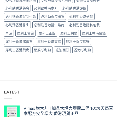
師：
中
皇
必利勁香港藥房
必利勁香港處方
必利勁香港評價
牌
係
必利勁香港貨到付款
必利勁香港購買
必利勁香港送貨
「隨
興
必利勁香港醫生
必利勁香港醫生諮詢
必利勁香港隱私包裝
＋
護
早洩
犀利士價錢
犀利士正版
犀利士網購
犀利士香港價錢
前
列
犀利士香港哪裡買
犀利士香港官網
犀利士香港網購
腺」，
但
犀利士香港藥房
網購必利勁
達泊西汀
香港必利勁
「5mg
細
粒」
唔
等
於
「零
副
作
LATEST
用」〉
中
Vimax 增大丸|| 加拿大增大膠囊二代 100%天然草
本配方安全增大 香港現貨正品