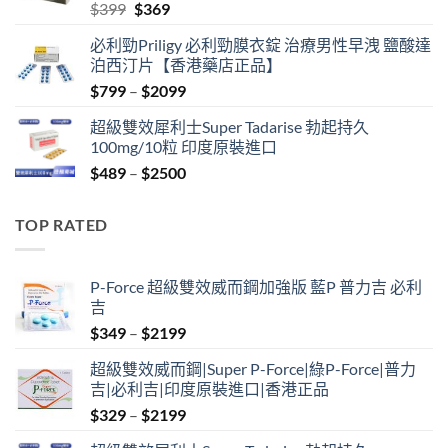
Original
Current
$
399
$
369
price
price
必利勁Priligy 必利勁膜衣錠 治療男性早洩 鹽酸達
was:
is:
泊西汀片【香港藥店正品】
$399.
$369.
Price
$
799
–
$
2099
range:
超級雙效犀利士Super Tadarise 勃起持久
$799
100mg/10粒 印度原裝進口
through
Price
$
489
–
$
2500
$2099
range:
$489
TOP RATED
through
$2500
P-Force 超級雙效威而鋼加強版 藍P 普力吉 必利
吉
Price
$
349
–
$
2199
range:
超級雙效威而鋼|Super P-Force|綠P-Force|普力
$349
吉|必利吉|印度原裝進口|香港正品
through
Price
$
329
–
$
2199
$2199
range: