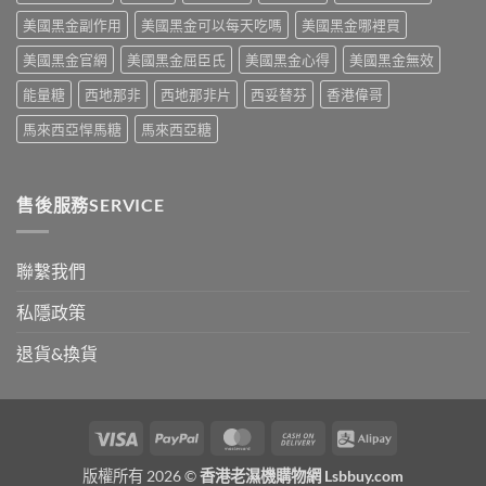
中
破
死
次
美國黑金副作用
美國黑金可以每天吃嗎
美國黑金哪裡買
性
線
看〉
藥
的
中
美國黑金官網
美國黑金屈臣氏
美國黑金心得
美國黑金無效
物〉
完
中
整
能量糖
西地那非
西地那非片
西妥替芬
香港偉哥
拆
解〉
馬來西亞悍馬糖
馬來西亞糖
中
售後服務SERVICE
聯繫我們
私隱政策
退貨&換貨
Visa
PayPal
MasterCard
Cash
Alipay
On
版權所有 2026 ©
香港老濕機購物網 Lsbbuy.com
Delivery