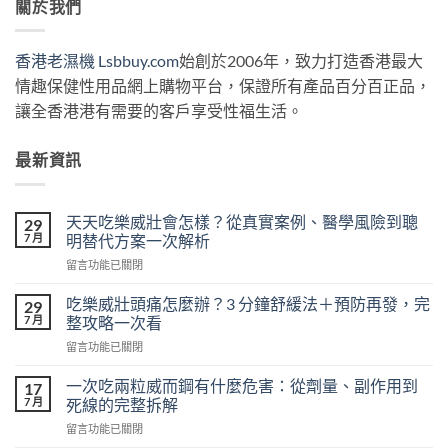
關於我們
香港老濕機 Lsbbuy.com
始創於2006年，致力打造香港最大
情趣保健性用品網上購物平台，保證所有產品百分百正品，
讓全香港港有需要的客戶享受性福生活。
最新資訊
天天吃樂威壯會怎樣？從真實案例、醫學風險到聰
29
7 月
明替代方案一次解析
在
留言功能已關閉
〈天
天
吃樂威壯頭痛怎麼辦？3 分鐘舒緩法＋預防再發，完
29
吃
7 月
整攻略一次看
樂
在
留言功能已關閉
威
〈吃
壯
樂
會
一次吃兩粒威而鋼有什麼危害：從劑量、副作用到
17
威
怎
7 月
死線的完整拆解
壯
樣？
在
留言功能已關閉
頭
從
〈一
痛