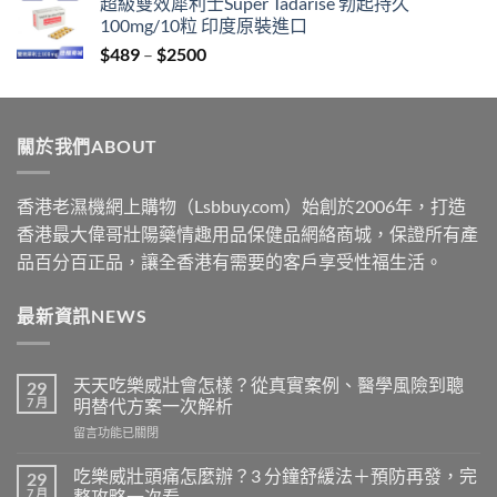
超級雙效犀利士Super Tadarise 勃起持久
$329
100mg/10粒 印度原裝進口
through
Price
$
489
–
$
2500
$2199
range:
$489
through
關於我們ABOUT
$2500
香港老濕機網上購物（Lsbbuy.com）始創於2006年，打造
香港最大偉哥壯陽藥情趣用品保健品網絡商城，保證所有產
品百分百正品，讓全香港有需要的客戶享受性福生活。
最新資訊NEWS
天天吃樂威壯會怎樣？從真實案例、醫學風險到聰
29
7 月
明替代方案一次解析
在
留言功能已關閉
〈天
天
吃樂威壯頭痛怎麼辦？3 分鐘舒緩法＋預防再發，完
29
吃
7 月
整攻略一次看