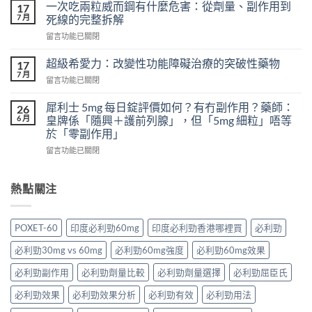
樂
會
一次吃兩粒威而鋼有什麼危害：從劑量、副作用到
17
威
怎
7 月
死線的完整拆解
壯
樣？
在
留言功能已關閉
頭
從
〈一
痛
真
次
怎
超級希愛力：改變性功能障礙治療的突破性藥物
17
實
吃
麼
7 月
案
在
留言功能已關閉
兩
辦？
例、
〈超
粒
3
醫
級
犀利士 5mg 每日錠評價如何？有冇副作用？藥師：
威
26
分
學
希
6 月
而
皇牌係「隨興＋護前列腺」，但「5mg 細粒」唔等
鐘
風
愛
鋼
於「零副作用」
舒
險
力：
有
緩
到
在
改
留言功能已關閉
什
法
聰
〈犀
變
麼
＋
明
利
性
危
預
替
士
功
熱點關注
害：
防
代
5mg
能
從
再
方
每
障
劑
發，
案
日
礙
量、
POXET-60
印度必利勁60mg
印度必利勁香港哪裡買
必利勁
完
一
錠
治
副
整
次
評
療
作
必利勁30mg vs 60mg
必利勁60mg強度
必利勁60mg效果
攻
解
價
的
用
略
析〉
如
突
必利勁副作用
必利勁劑量比較
必利勁劑量選擇
必利勁屈臣氏
到
一
中
何？
破
死
次
有
性
必利勁效果
必利勁效果分析
必利勁有效
必利勁用法
線
看〉
冇
藥
的
中