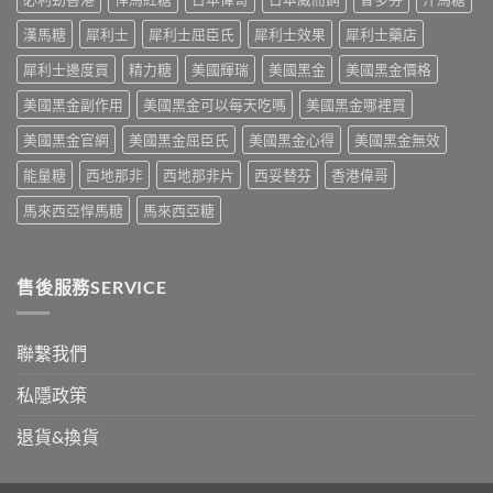
完
一
治
副
整
次
療
漢馬糖
犀利士
犀利士屈臣氏
犀利士效果
犀利士藥店
作
攻
解
的
用
略
析〉
犀利士邊度買
精力糖
美國輝瑞
美國黑金
美國黑金價格
突
到
一
中
破
死
次
美國黑金副作用
美國黑金可以每天吃嗎
美國黑金哪裡買
性
線
看〉
藥
的
中
美國黑金官網
美國黑金屈臣氏
美國黑金心得
美國黑金無效
物〉
完
中
整
能量糖
西地那非
西地那非片
西妥替芬
香港偉哥
拆
解〉
馬來西亞悍馬糖
馬來西亞糖
中
售後服務SERVICE
聯繫我們
私隱政策
退貨&換貨