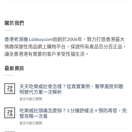
關於我們
香港老濕機 Lsbbuy.com
始創於2006年，致力打造香港最大
情趣保健性用品網上購物平台，保證所有產品百分百正品，
讓全香港港有需要的客戶享受性福生活。
最新資訊
天天吃樂威壯會怎樣？從真實案例、醫學風險到聰
29
7 月
明替代方案一次解析
在
留言功能已關閉
〈天
天
吃樂威壯頭痛怎麼辦？3 分鐘舒緩法＋預防再發，完
29
吃
7 月
整攻略一次看
樂
在
留言功能已關閉
威
〈吃
壯