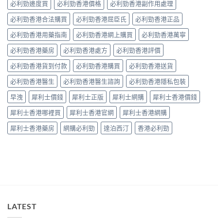
副
必利勁邊度買
必利勁香港價格
必利勁香港副作用處理
物〉
完
作
中
整
必利勁香港合法購買
必利勁香港屈臣氏
必利勁香港正品
用？
拆
藥
解〉
必利勁香港用藥指南
必利勁香港網上購買
必利勁香港萬寧
師：
中
皇
必利勁香港藥房
必利勁香港處方
必利勁香港評價
牌
係
必利勁香港貨到付款
必利勁香港購買
必利勁香港送貨
「隨
興
必利勁香港醫生
必利勁香港醫生諮詢
必利勁香港隱私包裝
＋
護
早洩
犀利士價錢
犀利士正版
犀利士網購
犀利士香港價錢
前
列
犀利士香港哪裡買
犀利士香港官網
犀利士香港網購
腺」，
但
犀利士香港藥房
網購必利勁
達泊西汀
香港必利勁
「5mg
細
粒」
唔
等
於
「零
副
作
LATEST
用」〉
中