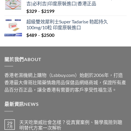
吉|必利吉|印度原裝進口|香港正品
through
Price
$
329
–
$
2199
$2199
range:
超級雙效犀利士Super Tadarise 勃起持久
$329
100mg/10粒 印度原裝進口
through
Price
$
489
–
$
2500
$2199
range:
$489
through
關於我們ABOUT
$2500
香港老濕機網上購物（Lsbbuy.com）始創於2006年，打造
香港最大偉哥壯陽藥情趣用品保健品網絡商城，保證所有產
品百分百正品，讓全香港有需要的客戶享受性福生活。
最新資訊NEWS
天天吃樂威壯會怎樣？從真實案例、醫學風險到聰
29
7 月
明替代方案一次解析