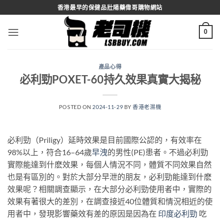
Skip
香港最早的保健品壯陽藥偉哥購物網站
to
content
0
產品心得
必利勁POXET-60持久效果真實大揭秘
POSTED ON
2024-11-29
BY
香港老濕機
必利勁（Priligy）延時效果是目前國際公認的，有效率在
98%以上，符合16–64歲
早洩
的男性(PE)患者。不過必利勁
實際能達到什麽效果，每個人情況不同，體質不同效果自然
也是有區別的。對於大部分早泄的朋友，必利勁能達到什麽
效果呢？相關調查顯示，在大部分必利勁使用者中，實際的
效果有著很大的差別，在調查接近40位體質和情況相近的使
用者中，發現影響藥效有差的原因是因為在
印度必利勁
吃