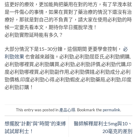
這更好的療效，更加能夠把藥用在對的地方，有了早洩本就
是一件傷心的事情，如果在買對了藥治療的情況下還沒有治
療好，那就是對自己的不負責了，請大家在使用必利勁的時
候一定要先看本文，期待你早日擺脫早洩！
必利勁實際延時能有多久？
大部分情況下是15–30分鐘，這個期間 更要學會控制，
必
利勁效果
也會越來越強。必利勁,必利勁屈臣氏,必利勁網購,
必利勁哪裡買,必利勁購買,必利勁,必利勁評價,必利勁代購,印
度必利勁哪裡買,必利勁副作用,必利勁價錢,必利勁成分,必利
勁價格,印度必利勁心得,必利勁蝦皮,必利勁藥局,必利勁,印度
必利勁訂購！
This entry was posted in
產品心得
. Bookmark the
permalink
.
想擺脫“計劃”與“時間”的束縛
醫師解釋犀利士5mg與10、
試試犀利士！
20毫克的差別