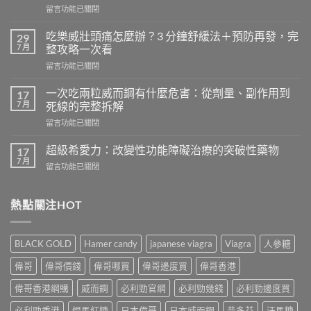
在
留言功能已關閉
〈天
天
吃樂威壯頭痛怎麼辦？3 分鐘舒緩法＋預防再發，完
29
吃
7 月
整攻略一次看
樂
在
留言功能已關閉
威
〈吃
壯
樂
會
一次吃兩粒威而鋼有什麼危害：從劑量、副作用到
17
威
怎
7 月
死線的完整拆解
壯
樣？
在
留言功能已關閉
頭
從
〈一
痛
真
次
怎
超級希愛力：改變性功能障礙治療的突破性藥物
17
實
吃
麼
7 月
案
在
留言功能已關閉
兩
辦？
例、
〈超
粒
3
醫
級
威
分
學
希
熱點關注HOT
而
鐘
風
愛
鋼
舒
險
力：
有
緩
到
改
什
法
BLACK GOLD
Hamer candy
japanese viagra
Viagra
人參糖
聰
變
麼
＋
明
性
危
偉哥
偉哥價錢
偉哥哪買
偉哥邊度買
偉哥香港
預
替
功
害：
防
代
能
偉哥香港網購
威而鋼
必利勁官網
必利勁幾錢
必利勁邊度買
從
再
方
障
劑
發，
案
礙
必利勁香港
悍馬紅糖
日本偉哥
日本威而鋼
昔多芬
汗馬糖
量、