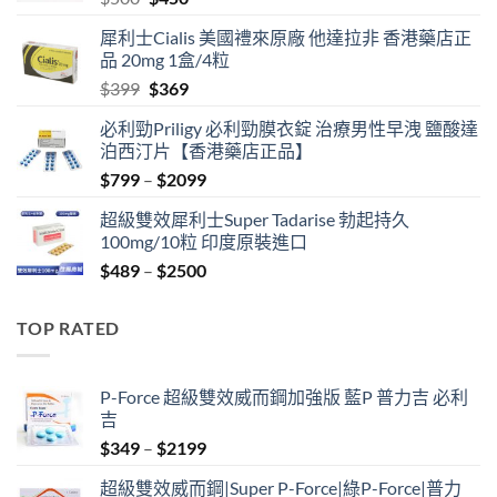
price
price
犀利士Cialis 美國禮來原廠 他達拉非 香港藥店正
was:
is:
品 20mg 1盒/4粒
$500.
$450.
Original
Current
$
399
$
369
price
price
必利勁Priligy 必利勁膜衣錠 治療男性早洩 鹽酸達
was:
is:
泊西汀片【香港藥店正品】
$399.
$369.
Price
$
799
–
$
2099
range:
超級雙效犀利士Super Tadarise 勃起持久
$799
100mg/10粒 印度原裝進口
through
Price
$
489
–
$
2500
$2099
range:
$489
TOP RATED
through
$2500
P-Force 超級雙效威而鋼加強版 藍P 普力吉 必利
吉
Price
$
349
–
$
2199
range:
超級雙效威而鋼|Super P-Force|綠P-Force|普力
$349