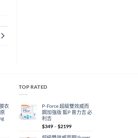
TOP RATED
鋼膜衣
P-Force 超級雙效威而
瑞原
鋼加強版 藍P 普力吉 必
mg
利吉
Price
$
349
–
$
2199
range:
超級雙效威而鋼|Super