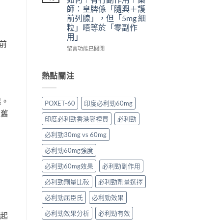
愛
什
＋
替
師：皇牌係「隨興＋護
力：
麼
預
代
前列腺」，但「5mg 細
改
危
防
方
粒」唔等於「零副作
變
害：
再
案
用」
性
從
發，
一
前
功
劑
完
次
在
留言功能已關閉
能
量、
整
解
〈犀
障
副
攻
析〉
利
礙
作
略
中
士
熱點關注
治
用
一
5mg
療
到
次
每
的
死
看〉
日
起。
POXET-60
印度必利勁60mg
突
線
中
錠
依舊
破
的
評
印度必利勁香港哪裡買
必利勁
性
完
價
藥
整
如
必利勁30mg vs 60mg
物〉
拆
何？
中
解〉
有
必利勁60mg強度
中
冇
副
必利勁60mg效果
必利勁副作用
作
必利勁劑量比較
必利勁劑量選擇
用？
藥
必利勁屈臣氏
必利勁效果
師：
皇
必利勁效果分析
必利勁有效
可起
牌