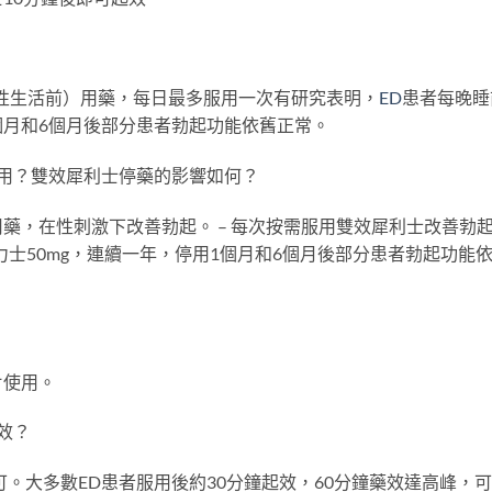
性生活前）用藥，每日最多服用一次有研究表明，
ED
患者每晚睡
個月和6個月後部分患者勃起功能依舊正常。
用？雙效犀利士停藥的影響如何？
藥，在性刺激下改善勃起。 – 每次按需服用雙效犀利士改善勃
士50mg，連續一年，停用1個月和6個月後部分患者勃起功能
片使用。
效？
均可。大多數ED患者服用後約30分鐘起效，60分鐘藥效達高峰，