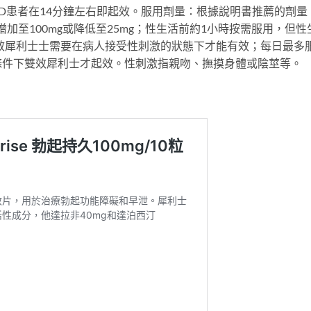
ED患者在14分鐘左右即起效。服用劑量：根據說明書推薦的劑量
加至100mg或降低至25mg；性生活前約1小時按需服用，但性
；雙效犀利士士需要在病人接受性刺激的狀態下才能有效；每日最多
條件下雙效犀利士才起效。性刺激指親吻、撫摸身體或陰莖等。