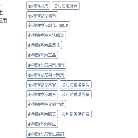
係
，
必利勁用法
必利勁邊度買
「隨
生
興
必利勁香港價格
＋
服用
護
必利勁香港副作用處理
前
列
必利勁香港合法購買
腺」，
但
必利勁香港屈臣氏
「5mg
必利勁香港正品
細
粒」
必利勁香港用藥指南
唔
等
必利勁香港網上購買
於
「零
必利勁香港萬寧
必利勁香港藥房
副
作
必利勁香港處方
必利勁香港評價
用」〉
中
必利勁香港貨到付款
必利勁香港購買
必利勁香港送貨
必利勁香港醫生
必利勁香港醫生諮詢