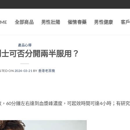
ME
全部商品
男性壯陽
催情春藥
男性健康
客
產品心得
利士可否分開兩半服用？
STED ON
2024-03-21
BY
香港老濕機
效，60分鐘左右達到血漿峰濃度，可起效時間可達4小時；有研