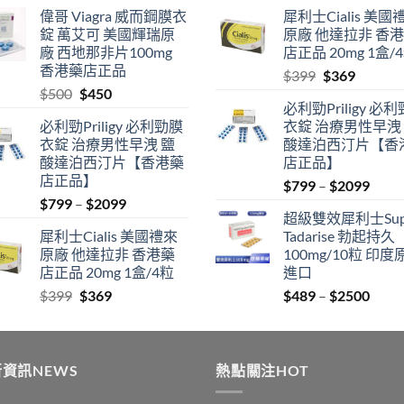
range:
price
price
偉哥 Viagra 威而鋼膜衣
犀利士Cialis 美國
$489
was:
is:
錠 萬艾可 美國輝瑞原
原廠 他達拉非 香
through
$500.
$450.
廠 西地那非片100mg
店正品 20mg 1盒/
$2500
香港藥店正品
Original
Current
$
399
$
369
Original
Current
$
500
$
450
price
price
必利勁Priligy 必
price
price
was:
is:
必利勁Priligy 必利勁膜
衣錠 治療男性早洩
was:
is:
$399.
$369.
衣錠 治療男性早洩 鹽
酸達泊西汀片【香
$500.
$450.
酸達泊西汀片【香港藥
店正品】
店正品】
Price
$
799
–
$
2099
Price
$
799
–
$
2099
range
超級雙效犀利士Sup
range:
$799
犀利士Cialis 美國禮來
Tadarise 勃起持久
$799
thro
原廠 他達拉非 香港藥
100mg/10粒 印度
through
$209
店正品 20mg 1盒/4粒
進口
$2099
Original
Current
Price
$
399
$
369
$
489
–
$
2500
price
price
range
was:
is:
$489
$399.
$369.
thro
資訊NEWS
熱點關注HOT
$250