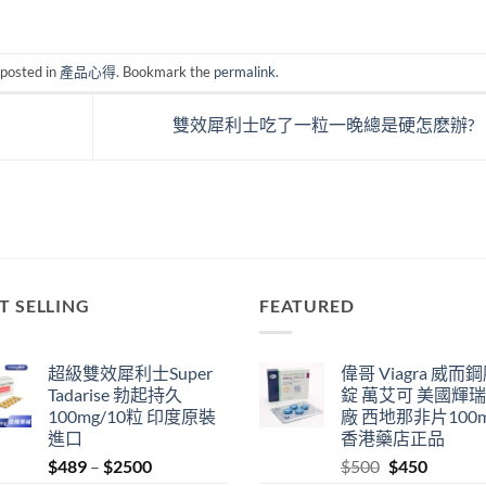
 posted in
產品心得
. Bookmark the
permalink
.
雙效犀利士吃了一粒一晚總是硬怎麽辦?
T SELLING
FEATURED
超級雙效犀利士Super
偉哥 Viagra 威而
Tadarise 勃起持久
錠 萬艾可 美國輝
100mg/10粒 印度原裝
廠 西地那非片100
進口
香港藥店正品
Price
Original
Current
$
489
–
$
2500
$
500
$
450