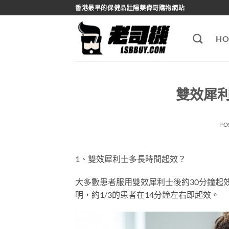
Skip
香港最早的保健品壯陽藥偉哥購物網站
to
content
HO
雙效犀
PO
1、雙效犀利士多長時間起效？
大多數患者服用雙效犀利士後約30分鐘起
明，約1/3的患者在14分鐘左右即起效。