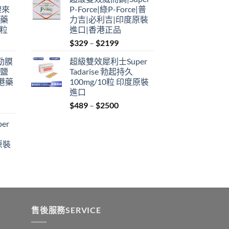
$349
禮來
P-Force|綠P-Force|普
through
港藥
力吉|必利吉|印度原裝
$2199
4粒
進口|香港正品
Price
$
329
–
$
2199
range:
利勁膜
超級雙效犀利士Super
$329
 鹽
Tadarise 勃起持久
through
港藥
100mg/10粒 印度原裝
$2199
進口
Price
$
489
–
$
2500
:
range:
er
$489
ugh
through
原裝
9
$2500
:
ugh
0
售後服務SERVICE