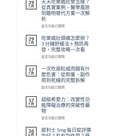
天天吃樂威壯會怎樣？
29
7 月
從真實案例、醫學風險
到聰明替代方案一次解
析
在
留言功能已關閉
〈天
天
吃樂威壯頭痛怎麼辦？
29
吃
7 月
3 分鐘舒緩法＋預防再
樂
發，完整攻略一次看
威
在
壯
留言功能已關閉
〈吃
會
樂
怎
一次吃兩粒威而鋼有什
17
威
樣？
7 月
麼危害：從劑量、副作
壯
從
用到死線的完整拆解
頭
真
在
痛
留言功能已關閉
實
〈一
怎
案
次
麼
例、
超級希愛力：改變性功
17
吃
辦？
醫
7 月
能障礙治療的突破性藥
兩
3
學
物
粒
分
風
在
威
留言功能已關閉
鐘
險
〈超
而
舒
到
級
鋼
緩
聰
犀利士 5mg 每日錠評價
26
希
有
法
明
6 月
如何？有冇副作用？藥