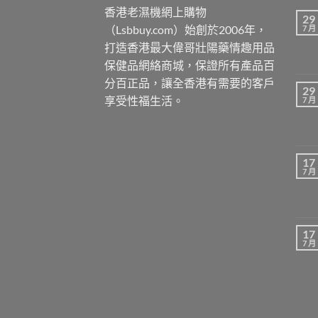
香港老濕機網上購物
29
（Lsbbuy.com）始創於2006年，
7 月
打造香港最大偉哥壯陽藥情趣用品
保健品網絡商城，保證所有產品百
分百正品，讓全香港有需要的客戶
29
享受性福生活。
7 月
17
7 月
17
7 月