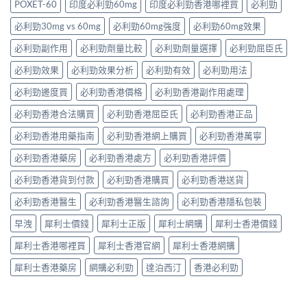
量、
POXET-60
印度必利勁60mg
印度必利勁香港哪裡買
必利勁
完
一
錠
治
副
整
次
評
療
作
必利勁30mg vs 60mg
必利勁60mg強度
必利勁60mg效果
攻
解
價
的
用
略
析〉
如
突
必利勁副作用
必利勁劑量比較
必利勁劑量選擇
必利勁屈臣氏
到
一
中
何？
破
死
次
有
性
必利勁效果
必利勁效果分析
必利勁有效
必利勁用法
線
看〉
冇
藥
的
中
副
必利勁邊度買
必利勁香港價格
必利勁香港副作用處理
物〉
完
作
中
整
必利勁香港合法購買
必利勁香港屈臣氏
必利勁香港正品
用？
拆
藥
解〉
必利勁香港用藥指南
必利勁香港網上購買
必利勁香港萬寧
師：
中
皇
必利勁香港藥房
必利勁香港處方
必利勁香港評價
牌
係
必利勁香港貨到付款
必利勁香港購買
必利勁香港送貨
「隨
興
必利勁香港醫生
必利勁香港醫生諮詢
必利勁香港隱私包裝
＋
護
早洩
犀利士價錢
犀利士正版
犀利士網購
犀利士香港價錢
前
列
犀利士香港哪裡買
犀利士香港官網
犀利士香港網購
腺」，
但
犀利士香港藥房
網購必利勁
達泊西汀
香港必利勁
「5mg
細
粒」