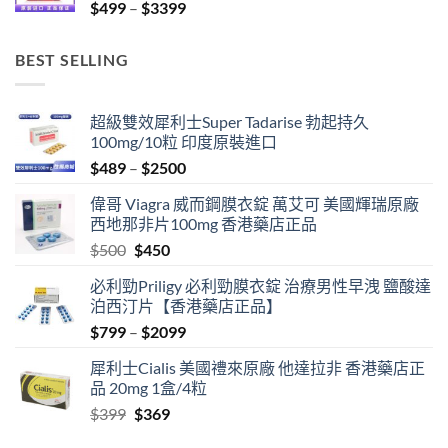
Price
$
499
–
$
3399
range:
$499
BEST SELLING
through
$3399
超級雙效犀利士Super Tadarise 勃起持久
100mg/10粒 印度原裝進口
Price
$
489
–
$
2500
range:
偉哥 Viagra 威而鋼膜衣錠 萬艾可 美國輝瑞原廠
$489
西地那非片100mg 香港藥店正品
through
Original
Current
$
500
$
450
$2500
price
price
必利勁Priligy 必利勁膜衣錠 治療男性早洩 鹽酸達
was:
is:
泊西汀片【香港藥店正品】
$500.
$450.
Price
$
799
–
$
2099
range:
犀利士Cialis 美國禮來原廠 他達拉非 香港藥店正
$799
品 20mg 1盒/4粒
through
Original
Current
$
399
$
369
$2099
price
price