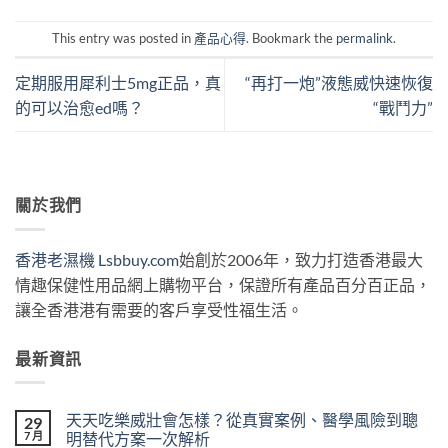
This entry was posted in
產品心得
. Bookmark the
permalink
.
定期服用犀利士5mg正品，真
“再打一炮”液態威快速恢復
的可以治愈ed嗎？
“戰鬥力”
關於我們
香港老濕機 Lsbbuy.com
始創於2006年，致力打造香港最大
情趣保健性用品網上購物平台，保證所有產品百分百正品，
讓全香港港有需要的客戶享受性福生活。
最新資訊
天天吃樂威壯會怎樣？從真實案例、醫學風險到聰
29
7 月
明替代方案一次解析