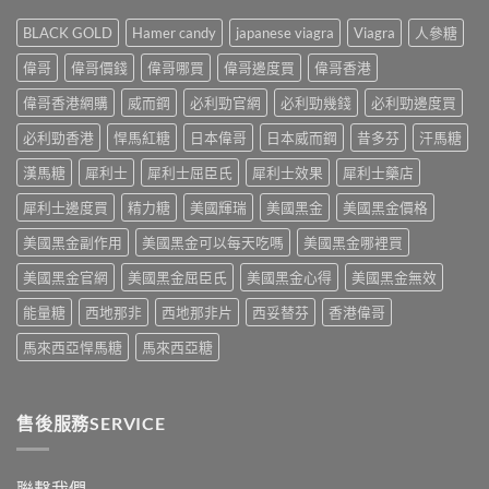
力：
有
緩
到
改
什
法
BLACK GOLD
Hamer candy
japanese viagra
Viagra
人參糖
聰
變
麼
＋
明
性
危
偉哥
偉哥價錢
偉哥哪買
偉哥邊度買
偉哥香港
預
替
功
害：
防
代
能
偉哥香港網購
威而鋼
必利勁官網
必利勁幾錢
必利勁邊度買
從
再
方
障
劑
發，
案
礙
必利勁香港
悍馬紅糖
日本偉哥
日本威而鋼
昔多芬
汗馬糖
量、
完
一
治
副
整
次
療
漢馬糖
犀利士
犀利士屈臣氏
犀利士效果
犀利士藥店
作
攻
解
的
用
略
析〉
犀利士邊度買
精力糖
美國輝瑞
美國黑金
美國黑金價格
突
到
一
中
破
死
次
美國黑金副作用
美國黑金可以每天吃嗎
美國黑金哪裡買
性
線
看〉
藥
的
中
美國黑金官網
美國黑金屈臣氏
美國黑金心得
美國黑金無效
物〉
完
中
整
能量糖
西地那非
西地那非片
西妥替芬
香港偉哥
拆
解〉
馬來西亞悍馬糖
馬來西亞糖
中
售後服務SERVICE
聯繫我們