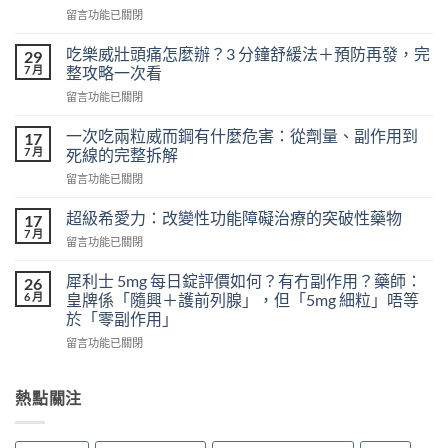
在
留言功能已關閉
〈天
天
吃樂威壯頭痛怎麼辦？3 分鐘舒緩法＋預防再發，完
29
吃
7 月
整攻略一次看
樂
在
留言功能已關閉
威
〈吃
壯
樂
會
一次吃兩粒威而鋼有什麼危害：從劑量、副作用到
17
威
怎
7 月
死線的完整拆解
壯
樣？
在
留言功能已關閉
頭
從
〈一
痛
真
次
怎
超級希愛力：改變性功能障礙治療的突破性藥物
17
實
吃
麼
7 月
案
在
留言功能已關閉
兩
辦？
例、
〈超
粒
3
醫
級
犀利士 5mg 每日錠評價如何？有冇副作用？藥師：
威
26
分
學
希
6 月
而
皇牌係「隨興＋護前列腺」，但「5mg 細粒」唔等
鐘
風
愛
鋼
於「零副作用」
舒
險
力：
有
緩
到
在
改
留言功能已關閉
什
法
聰
〈犀
變
麼
＋
明
利
性
危
預
替
士
功
熱點關注
害：
防
代
5mg
能
從
再
方
每
障
劑
發，
案
日
礙