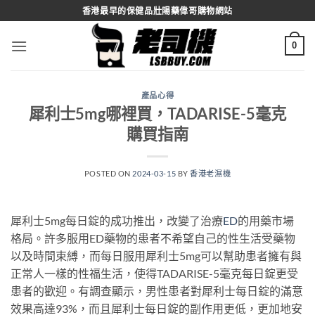
Skip
香港最早的保健品壯陽藥偉哥購物網站
to
content
0
產品心得
犀利士5mg哪裡買，TADARISE-5毫克
購買指南
POSTED ON
2024-03-15
BY
香港老濕機
犀利士5mg每日錠的成功推出，改變了治療
ED
的用藥市場
格局。許多服用ED藥物的患者不希望自己的性生活受藥物
以及時間束縛，而每日服用犀利士5mg可以幫助患者擁有與
正常人一樣的性福生活，使得TADARISE-5毫克每日錠更受
患者的歡迎。有調查顯示，男性患者對犀利士每日錠的滿意
效果高達93%，而且犀利士每日錠的副作用更低，更加地安