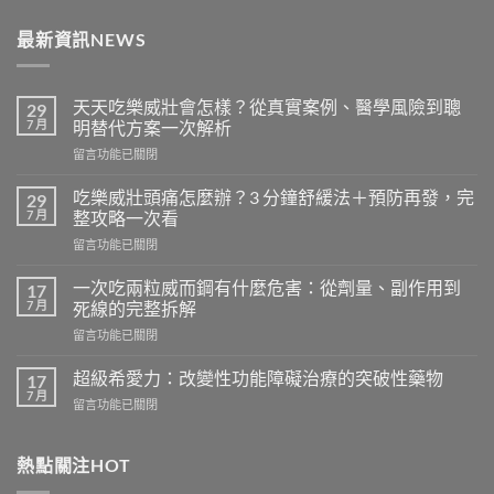
最新資訊NEWS
天天吃樂威壯會怎樣？從真實案例、醫學風險到聰
29
7 月
明替代方案一次解析
在
留言功能已關閉
〈天
天
吃樂威壯頭痛怎麼辦？3 分鐘舒緩法＋預防再發，完
29
吃
7 月
整攻略一次看
樂
在
留言功能已關閉
威
〈吃
壯
樂
會
一次吃兩粒威而鋼有什麼危害：從劑量、副作用到
17
威
怎
7 月
死線的完整拆解
壯
樣？
在
留言功能已關閉
頭
從
〈一
痛
真
次
怎
超級希愛力：改變性功能障礙治療的突破性藥物
17
實
吃
麼
7 月
案
在
留言功能已關閉
兩
辦？
例、
〈超
粒
3
醫
級
威
分
學
希
熱點關注HOT
而
鐘
風
愛
鋼
舒
險