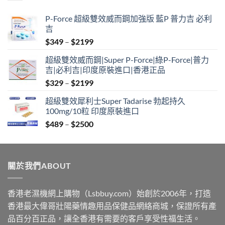
$2500
P-Force 超級雙效威而鋼加強版 藍P 普力吉 必利
吉
Price
$
349
–
$
2199
range:
超級雙效威而鋼|Super P-Force|綠P-Force|普力
$349
吉|必利吉|印度原裝進口|香港正品
through
Price
$
329
–
$
2199
$2199
range:
超級雙效犀利士Super Tadarise 勃起持久
$329
100mg/10粒 印度原裝進口
through
Price
$
489
–
$
2500
$2199
range:
$489
through
關於我們ABOUT
$2500
香港老濕機網上購物（Lsbbuy.com）始創於2006年，打造
香港最大偉哥壯陽藥情趣用品保健品網絡商城，保證所有產
品百分百正品，讓全香港有需要的客戶享受性福生活。