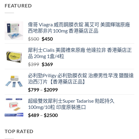
was:
is:
FEATURED
$399.
$369.
偉哥 Viagra 威而鋼膜衣錠 萬艾可 美國輝瑞原廠
西地那非片100mg 香港藥店正品
Original
Current
$
500
$
450
price
price
犀利士Cialis 美國禮來原廠 他達拉非 香港藥店正
was:
is:
品 20mg 1盒/4粒
$500.
$450.
Original
Current
$
399
$
369
price
price
必利勁Priligy 必利勁膜衣錠 治療男性早洩 鹽酸達
was:
is:
泊西汀片【香港藥店正品】
$399.
$369.
Price
$
799
–
$
2099
range:
超級雙效犀利士Super Tadarise 勃起持久
$799
100mg/10粒 印度原裝進口
through
Price
$
489
–
$
2500
$2099
range:
$489
TOP RATED
through