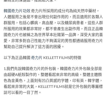
韓國奇力片功效
奇力片所採用的成分均為純天然中藥材，
人體服用之後是不會出現任何副作用的，而且適用於各類人
群服用，包括心髒病，高血壓，以及糖尿病患者，這些人群
所服用的效果都非常好，都不會產生出副作用，而且正品韓
國奇力片也被稱之為世界草本壯陽第一品牌，深受大家的喜
愛，非常多對自己性能力不夠滿足的男性都通過服用奇力片
幫助自己提升解決了這方面的困擾。
以下為正品韓國
奇力片
KELLETT FILMS的特徵
1,我們先說韓國奇力片的外包裝，韓國奇力片外包裝全部是
由超硬A紙殼製作的，整體看起來非常的高級，整體主體顏
色為金黃色，上面刻有凹凸質感的字體，印有英，韓字體，
看起來非常的大氣，KELLETT FILMS就是它外包裝的專屬標
誌可以看的一目了然。