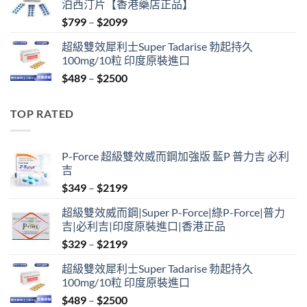
泊西汀片【香港藥店正品】
$399.
$369.
Price
$
799
–
$
2099
range:
超級雙效犀利士Super Tadarise 勃起持久
$799
100mg/10粒 印度原裝進口
through
Price
$
489
–
$
2500
$2099
range:
$489
TOP RATED
through
$2500
P-Force 超級雙效威而鋼加強版 藍P 普力吉 必利
吉
Price
$
349
–
$
2199
range:
超級雙效威而鋼|Super P-Force|綠P-Force|普力
$349
吉|必利吉|印度原裝進口|香港正品
through
Price
$
329
–
$
2199
$2199
range:
超級雙效犀利士Super Tadarise 勃起持久
$329
100mg/10粒 印度原裝進口
through
Price
$
489
–
$
2500
$2199