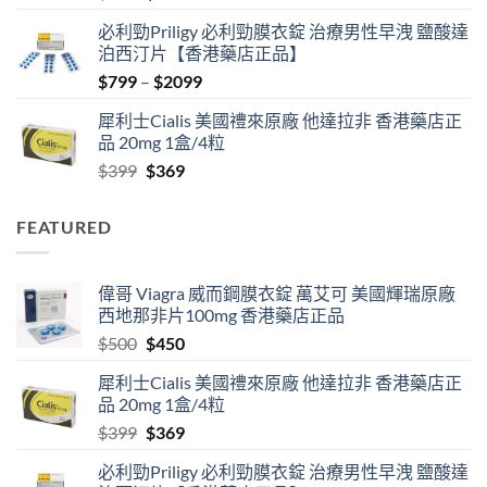
price
price
必利勁Priligy 必利勁膜衣錠 治療男性早洩 鹽酸達
was:
is:
泊西汀片【香港藥店正品】
$500.
$450.
Price
$
799
–
$
2099
range:
犀利士Cialis 美國禮來原廠 他達拉非 香港藥店正
$799
品 20mg 1盒/4粒
through
Original
Current
$
399
$
369
$2099
price
price
was:
is:
FEATURED
$399.
$369.
偉哥 Viagra 威而鋼膜衣錠 萬艾可 美國輝瑞原廠
西地那非片100mg 香港藥店正品
Original
Current
$
500
$
450
price
price
犀利士Cialis 美國禮來原廠 他達拉非 香港藥店正
was:
is:
品 20mg 1盒/4粒
$500.
$450.
Original
Current
$
399
$
369
price
price
必利勁Priligy 必利勁膜衣錠 治療男性早洩 鹽酸達
was:
is: