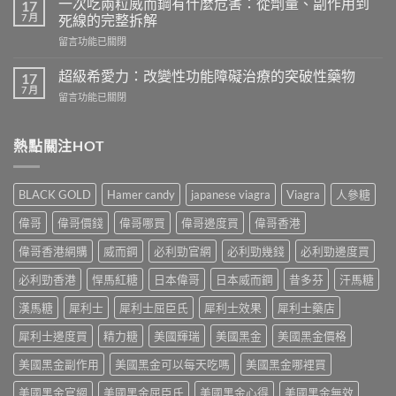
會
一次吃兩粒威而鋼有什麼危害：從劑量、副作用到
17
威
怎
7 月
死線的完整拆解
壯
樣？
在
留言功能已關閉
頭
從
〈一
痛
真
次
怎
超級希愛力：改變性功能障礙治療的突破性藥物
17
實
吃
麼
7 月
案
在
留言功能已關閉
兩
辦？
例、
〈超
粒
3
醫
級
威
分
學
希
熱點關注HOT
而
鐘
風
愛
鋼
舒
險
力：
有
緩
到
改
什
法
BLACK GOLD
Hamer candy
japanese viagra
Viagra
人參糖
聰
變
麼
＋
明
性
危
偉哥
偉哥價錢
偉哥哪買
偉哥邊度買
偉哥香港
預
替
功
害：
防
代
能
偉哥香港網購
威而鋼
必利勁官網
必利勁幾錢
必利勁邊度買
從
再
方
障
劑
發，
案
礙
必利勁香港
悍馬紅糖
日本偉哥
日本威而鋼
昔多芬
汗馬糖
量、
完
一
治
副
整
次
療
漢馬糖
犀利士
犀利士屈臣氏
犀利士效果
犀利士藥店
作
攻
解
的
用
略
析〉
犀利士邊度買
精力糖
美國輝瑞
美國黑金
美國黑金價格
突
到
一
中
破
死
次
美國黑金副作用
美國黑金可以每天吃嗎
美國黑金哪裡買
性
線
看〉
藥
的
中
美國黑金官網
美國黑金屈臣氏
美國黑金心得
美國黑金無效