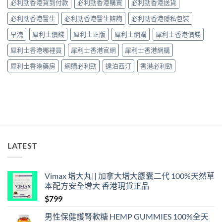
必利勁香港貨到付款
必利勁香港購買
必利勁香港送貨
「隨
興
必利勁香港醫生
必利勁香港醫生諮詢
必利勁香港隱私包裝
＋
護
早洩
犀利士價錢
犀利士正版
犀利士網購
犀利士香港價錢
前
列
犀利士香港哪裡買
犀利士香港官網
犀利士香港網購
腺」，
但
犀利士香港藥房
網購必利勁
達泊西汀
香港必利勁
「5mg
細
粒」
唔
等
於
「零
副
作
LATEST
用」〉
中
Vimax 增大丸|| 加拿大增大膠囊二代 100%天然草
本配方安全增大 香港現貨正品
$
799
男性保健護腎軟糖 HEMP GUMMIES 100%全天