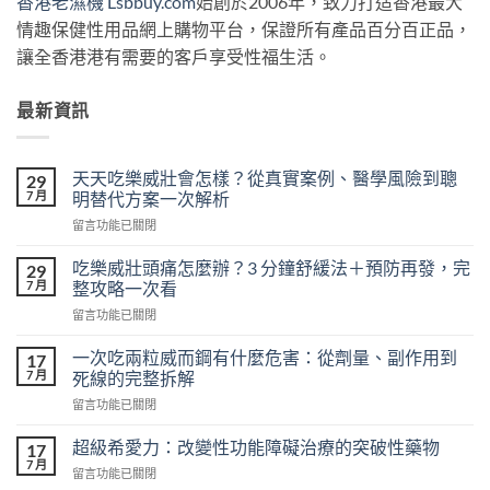
香港老濕機 Lsbbuy.com
始創於2006年，致力打造香港最大
情趣保健性用品網上購物平台，保證所有產品百分百正品，
讓全香港港有需要的客戶享受性福生活。
最新資訊
天天吃樂威壯會怎樣？從真實案例、醫學風險到聰
29
7 月
明替代方案一次解析
在
留言功能已關閉
〈天
天
吃樂威壯頭痛怎麼辦？3 分鐘舒緩法＋預防再發，完
29
吃
7 月
整攻略一次看
樂
在
留言功能已關閉
威
〈吃
壯
樂
會
一次吃兩粒威而鋼有什麼危害：從劑量、副作用到
17
威
怎
7 月
死線的完整拆解
壯
樣？
在
留言功能已關閉
頭
從
〈一
痛
真
次
怎
超級希愛力：改變性功能障礙治療的突破性藥物
17
實
吃
麼
7 月
案
在
留言功能已關閉
兩
辦？
例、