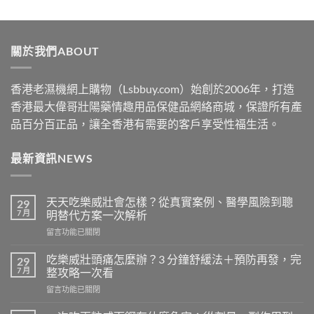
range:
$489
through
關於我們ABOUT
$2500
香港老濕機網上購物（Lsbbuy.com）始創於2006年，打造
香港最大偉哥壯陽藥情趣用品保健品網絡商城，保證所有產
品百分百正品，讓全香港有需要的客戶享受性福生活。
最新資訊NEWS
天天吃樂威壯會怎樣？從真實案例、醫學風險到聰
29
7 月
明替代方案一次解析
在
留言功能已關閉
〈天
天
吃樂威壯頭痛怎麼辦？3 分鐘舒緩法＋預防再發，完
29
吃
7 月
整攻略一次看
樂
在
留言功能已關閉
威
〈吃
壯
樂