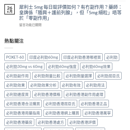
〈超
粒
3
醫
級
犀利士 5mg 每日錠評價如何？有冇副作用？藥師：
威
26
分
學
希
6 月
而
皇牌係「隨興＋護前列腺」，但「5mg 細粒」唔等
鐘
風
愛
鋼
於「零副作用」
舒
險
力：
有
緩
到
在
改
留言功能已關閉
什
法
聰
〈犀
變
麼
＋
明
利
性
危
預
替
士
功
熱點關注
害：
防
代
5mg
能
從
再
方
每
障
劑
發，
案
日
礙
量、
POXET-60
印度必利勁60mg
印度必利勁香港哪裡買
必利勁
完
一
錠
治
副
整
次
評
療
作
必利勁30mg vs 60mg
必利勁60mg強度
必利勁60mg效果
攻
解
價
的
用
略
析〉
如
突
必利勁副作用
必利勁劑量比較
必利勁劑量選擇
必利勁屈臣氏
到
一
中
何？
破
死
次
有
性
必利勁效果
必利勁效果分析
必利勁有效
必利勁用法
線
看〉
冇
藥
的
中
副
必利勁邊度買
必利勁香港價格
必利勁香港副作用處理
物〉
完
作
中
整
必利勁香港合法購買
必利勁香港屈臣氏
必利勁香港正品
用？
拆
藥
解〉
必利勁香港用藥指南
必利勁香港網上購買
必利勁香港萬寧
師：
中
皇
必利勁香港藥房
必利勁香港處方
必利勁香港評價
牌
係