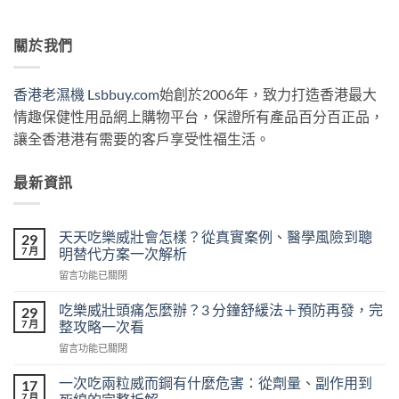
關於我們
香港老濕機 Lsbbuy.com
始創於2006年，致力打造香港最大
情趣保健性用品網上購物平台，保證所有產品百分百正品，
讓全香港港有需要的客戶享受性福生活。
最新資訊
天天吃樂威壯會怎樣？從真實案例、醫學風險到聰
29
7 月
明替代方案一次解析
在
留言功能已關閉
〈天
天
吃樂威壯頭痛怎麼辦？3 分鐘舒緩法＋預防再發，完
29
吃
7 月
整攻略一次看
樂
在
留言功能已關閉
威
〈吃
壯
樂
會
一次吃兩粒威而鋼有什麼危害：從劑量、副作用到
17
威
怎
7 月