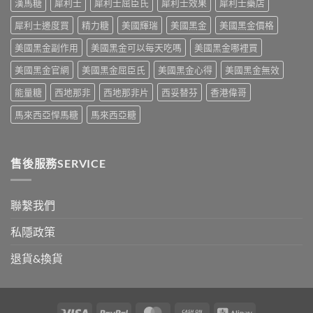
療
漢馬糖
犀利士
犀利士屈臣氏
犀利士效果
犀利士藥店
作
攻
解
的
用
略
析〉
犀利士邊度買
精力糖
美國輝瑞
美國黑金
美國黑金價格
突
到
一
中
破
死
次
美國黑金副作用
美國黑金可以每天吃嗎
美國黑金哪裡買
性
線
看〉
藥
的
中
美國黑金官網
美國黑金屈臣氏
美國黑金心得
美國黑金無效
物〉
完
中
整
能量糖
西地那非
西地那非片
西妥替芬
香港偉哥
拆
解〉
馬來西亞悍馬糖
馬來西亞糖
中
售後服務SERVICE
聯繫我們
私隱政策
退貨&換貨
Visa
PayPal
MasterCard
Cash
Alipay