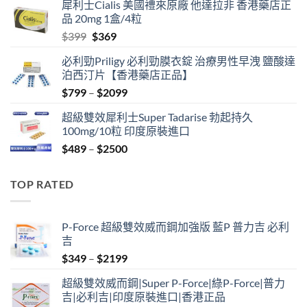
犀利士Cialis 美國禮來原廠 他達拉非 香港藥店正
was:
is:
品 20mg 1盒/4粒
$500.
$450.
Original
Current
$
399
$
369
price
price
必利勁Priligy 必利勁膜衣錠 治療男性早洩 鹽酸達
was:
is:
泊西汀片【香港藥店正品】
$399.
$369.
Price
$
799
–
$
2099
range:
超級雙效犀利士Super Tadarise 勃起持久
$799
100mg/10粒 印度原裝進口
through
Price
$
489
–
$
2500
$2099
range:
$489
TOP RATED
through
$2500
P-Force 超級雙效威而鋼加強版 藍P 普力吉 必利
吉
Price
$
349
–
$
2199
range:
超級雙效威而鋼|Super P-Force|綠P-Force|普力
$349
吉|必利吉|印度原裝進口|香港正品
through