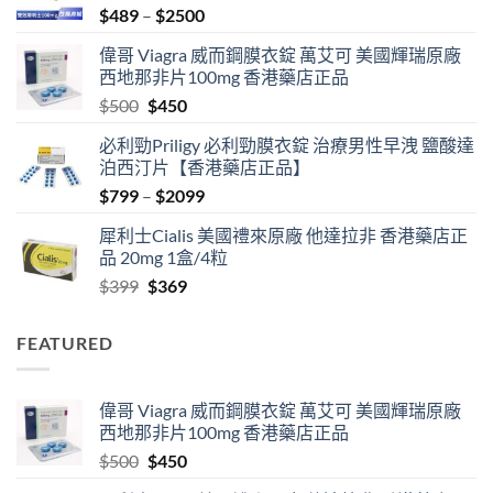
Price
$
489
–
$
2500
range:
偉哥 Viagra 威而鋼膜衣錠 萬艾可 美國輝瑞原廠
$489
西地那非片100mg 香港藥店正品
through
Original
Current
$
500
$
450
$2500
price
price
必利勁Priligy 必利勁膜衣錠 治療男性早洩 鹽酸達
was:
is:
泊西汀片【香港藥店正品】
$500.
$450.
Price
$
799
–
$
2099
range:
犀利士Cialis 美國禮來原廠 他達拉非 香港藥店正
$799
品 20mg 1盒/4粒
through
Original
Current
$
399
$
369
$2099
price
price
was:
is:
FEATURED
$399.
$369.
偉哥 Viagra 威而鋼膜衣錠 萬艾可 美國輝瑞原廠
西地那非片100mg 香港藥店正品
Original
Current
$
500
$
450
price
price