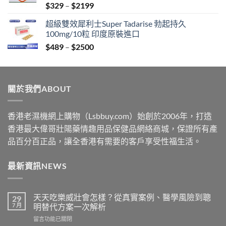
Price
$
329
–
$
2199
$2199
range:
超級雙效犀利士Super Tadarise 勃起持久
$329
100mg/10粒 印度原裝進口
through
Price
$
489
–
$
2500
$2199
range:
$489
through
關於我們ABOUT
$2500
香港老濕機網上購物（Lsbbuy.com）始創於2006年，打造
香港最大偉哥壯陽藥情趣用品保健品網絡商城，保證所有產
品百分百正品，讓全香港有需要的客戶享受性福生活。
最新資訊NEWS
天天吃樂威壯會怎樣？從真實案例、醫學風險到聰
29
7 月
明替代方案一次解析
在
留言功能已關閉