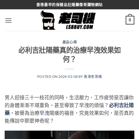
Skip
香港最早的保健品壯陽藥偉哥購物網站
to
content
0
產品心得
必利吉壯陽藥真的治療早洩效果如
何？
POSTED ON
2024-03-08
BY
香港老濕機
男人迎接三十一枝花的同時，生活壓力、工作疲勞是否讓你
的身體漸漸不堪重負，甚至導致了早洩的煩惱？
必利吉壯陽
藥
，被譽為治療
早洩
陽痿的福音，究竟效果如何，是否真的
能傳說中那麼神奇呢？