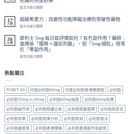
死線的完整拆解
壯
樣？
在
留言功能已關閉
頭
從
〈一
痛
真
次
怎
超級希愛力：改變性功能障礙治療的突破性藥物
17
實
吃
麼
7 月
案
在
留言功能已關閉
兩
辦？
例、
〈超
粒
3
醫
級
犀利士 5mg 每日錠評價如何？有冇副作用？藥師：
威
26
分
學
希
6 月
而
皇牌係「隨興＋護前列腺」，但「5mg 細粒」唔等
鐘
風
愛
鋼
於「零副作用」
舒
險
力：
有
緩
到
在
改
留言功能已關閉
什
法
聰
〈犀
變
麼
＋
明
利
性
危
預
替
士
功
熱點關注
害：
防
代
5mg
能
從
再
方
每
障
劑
發，
案
日
礙
量、
POXET-60
印度必利勁60mg
印度必利勁香港哪裡買
必利勁
完
一
錠
治
副
整
次
評
療
作
必利勁30mg vs 60mg
必利勁60mg強度
必利勁60mg效果
攻
解
價
的
用
略
析〉
如
突
必利勁副作用
必利勁劑量比較
必利勁劑量選擇
必利勁屈臣氏
到
一
中
何？
破
死
次
有
性
必利勁效果
必利勁效果分析
必利勁有效
必利勁用法
線
看〉
冇
藥
的
中
副
必利勁邊度買
必利勁香港價格
必利勁香港副作用處理
物〉
完
作
中