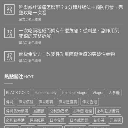
〈天
天
吃樂威壯頭痛怎麼辦？3 分鐘舒緩法＋預防再發，完
29
吃
7 月
整攻略一次看
樂
在
留言功能已關閉
威
〈吃
壯
樂
會
一次吃兩粒威而鋼有什麼危害：從劑量、副作用到
17
威
怎
7 月
死線的完整拆解
壯
樣？
在
留言功能已關閉
頭
從
〈一
痛
真
次
怎
超級希愛力：改變性功能障礙治療的突破性藥物
17
實
吃
麼
7 月
案
在
留言功能已關閉
兩
辦？
例、
〈超
粒
3
醫
級
威
分
學
希
熱點關注HOT
而
鐘
風
愛
鋼
舒
險
力：
有
緩
到
改
什
法
BLACK GOLD
Hamer candy
japanese viagra
Viagra
人參糖
聰
變
麼
＋
明
性
危
偉哥
偉哥價錢
偉哥哪買
偉哥邊度買
偉哥香港
預
替
功
害：
防
代
能
偉哥香港網購
威而鋼
必利勁官網
必利勁幾錢
必利勁邊度買
從
再
方
障
劑
發，
案
礙
必利勁香港
悍馬紅糖
日本偉哥
日本威而鋼
昔多芬
汗馬糖
量、
完
一
治
副
整
次