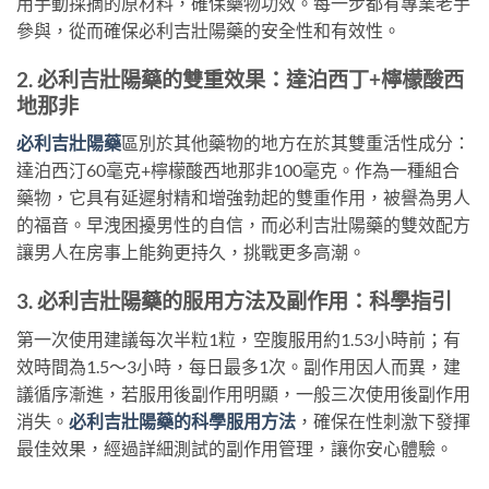
用手動採摘的原材料，確保藥物功效。每一步都有專業老手
參與，從而確保必利吉壯陽藥的安全性和有效性。
2. 必利吉壯陽藥的雙重效果：達泊西丁+檸檬酸西
地那非
必利吉壯陽藥
區別於其他藥物的地方在於其雙重活性成分：
達泊西汀60毫克+檸檬酸西地那非100毫克。作為一種組合
藥物，它具有延遲射精和增強勃起的雙重作用，被譽為男人
的福音。早洩困擾男性的自信，而必利吉壯陽藥的雙效配方
讓男人在房事上能夠更持久，挑戰更多高潮。
3. 必利吉壯陽藥的服用方法及副作用：科學指引
第一次使用建議每次半粒1粒，空腹服用約1.53小時前；有
效時間為1.5～3小時，每日最多1次。副作用因人而異，建
議循序漸進，若服用後副作用明顯，一般三次使用後副作用
消失。
必利吉壯陽藥的科學服用方法
，確保在性刺激下發揮
最佳效果，經過詳細測試的副作用管理，讓你安心體驗。