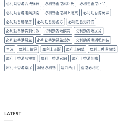
整
必利勁香港合法購買
必利勁香港屈臣氏
必利勁香港正品
用？
拆
藥
解〉
必利勁香港用藥指南
必利勁香港網上購買
必利勁香港萬寧
師：
中
皇
必利勁香港藥房
必利勁香港處方
必利勁香港評價
牌
係
必利勁香港貨到付款
必利勁香港購買
必利勁香港送貨
「隨
興
必利勁香港醫生
必利勁香港醫生諮詢
必利勁香港隱私包裝
＋
護
早洩
犀利士價錢
犀利士正版
犀利士網購
犀利士香港價錢
前
列
犀利士香港哪裡買
犀利士香港官網
犀利士香港網購
腺」，
但
犀利士香港藥房
網購必利勁
達泊西汀
香港必利勁
「5mg
細
粒」
唔
等
於
「零
副
作
LATEST
用」〉
中