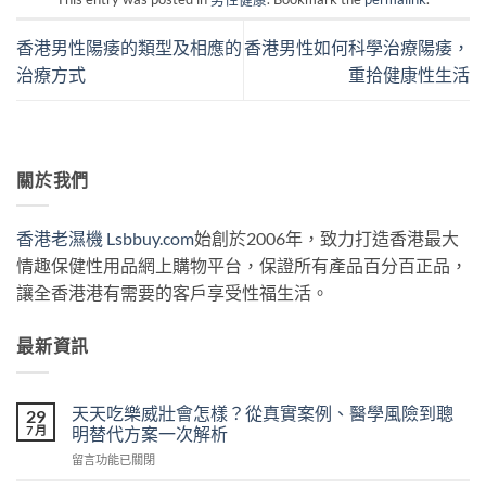
香港男性陽痿的類型及相應的
香港男性如何科學治療陽痿，
治療方式
重拾健康性生活
關於我們
香港老濕機 Lsbbuy.com
始創於2006年，致力打造香港最大
情趣保健性用品網上購物平台，保證所有產品百分百正品，
讓全香港港有需要的客戶享受性福生活。
最新資訊
天天吃樂威壯會怎樣？從真實案例、醫學風險到聰
29
7 月
明替代方案一次解析
在
留言功能已關閉
〈天