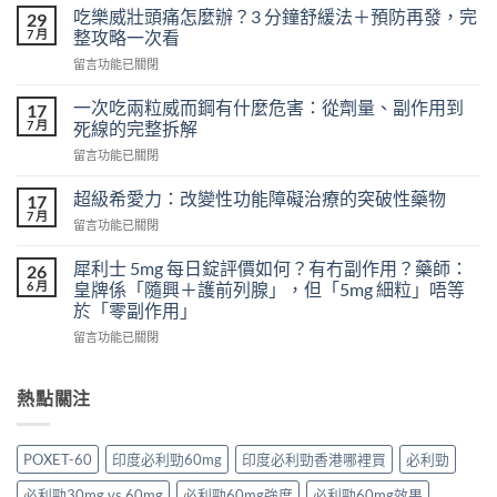
天
吃樂威壯頭痛怎麼辦？3 分鐘舒緩法＋預防再發，完
29
吃
7 月
整攻略一次看
樂
在
留言功能已關閉
威
〈吃
壯
樂
會
一次吃兩粒威而鋼有什麼危害：從劑量、副作用到
17
威
怎
7 月
死線的完整拆解
壯
樣？
在
留言功能已關閉
頭
從
〈一
痛
真
次
怎
超級希愛力：改變性功能障礙治療的突破性藥物
17
實
吃
麼
7 月
案
在
留言功能已關閉
兩
辦？
例、
〈超
粒
3
醫
級
犀利士 5mg 每日錠評價如何？有冇副作用？藥師：
威
26
分
學
希
6 月
而
皇牌係「隨興＋護前列腺」，但「5mg 細粒」唔等
鐘
風
愛
鋼
於「零副作用」
舒
險
力：
有
緩
到
在
改
留言功能已關閉
什
法
聰
〈犀
變
麼
＋
明
利
性
危
預
替
士
功
熱點關注
害：
防
代
5mg
能
從
再
方
每
障
劑
發，
案
日
礙
量、
POXET-60
印度必利勁60mg
印度必利勁香港哪裡買
必利勁
完
一
錠
治
副
整
次
評
療
作
必利勁30mg vs 60mg
必利勁60mg強度
必利勁60mg效果
攻