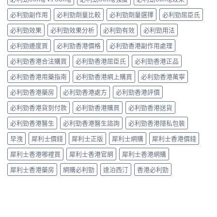
解
價
的
用
略
析〉
如
突
必利勁副作用
必利勁劑量比較
必利勁劑量選擇
必利勁屈臣氏
到
一
中
何？
破
死
次
有
性
必利勁效果
必利勁效果分析
必利勁有效
必利勁用法
線
看〉
冇
藥
的
中
副
必利勁邊度買
必利勁香港價格
必利勁香港副作用處理
物〉
完
作
中
整
必利勁香港合法購買
必利勁香港屈臣氏
必利勁香港正品
用？
拆
藥
解〉
必利勁香港用藥指南
必利勁香港網上購買
必利勁香港萬寧
師：
中
皇
必利勁香港藥房
必利勁香港處方
必利勁香港評價
牌
係
必利勁香港貨到付款
必利勁香港購買
必利勁香港送貨
「隨
興
必利勁香港醫生
必利勁香港醫生諮詢
必利勁香港隱私包裝
＋
護
早洩
犀利士價錢
犀利士正版
犀利士網購
犀利士香港價錢
前
列
犀利士香港哪裡買
犀利士香港官網
犀利士香港網購
腺」，
但
犀利士香港藥房
網購必利勁
達泊西汀
香港必利勁
「5mg
細
粒」
唔
等