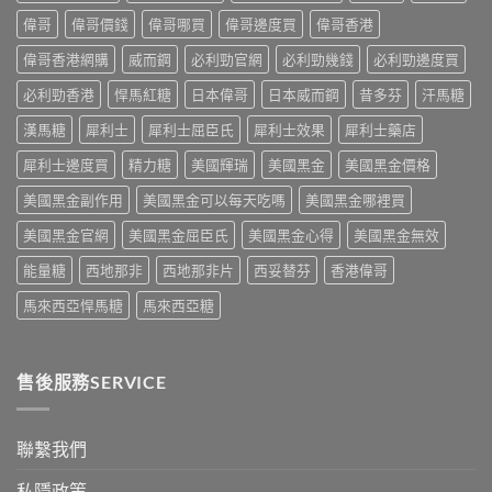
麼
＋
明
性
危
偉哥
偉哥價錢
偉哥哪買
偉哥邊度買
偉哥香港
預
替
功
害：
防
代
能
偉哥香港網購
威而鋼
必利勁官網
必利勁幾錢
必利勁邊度買
從
再
方
障
劑
發，
案
礙
必利勁香港
悍馬紅糖
日本偉哥
日本威而鋼
昔多芬
汗馬糖
量、
完
一
治
副
整
次
療
漢馬糖
犀利士
犀利士屈臣氏
犀利士效果
犀利士藥店
作
攻
解
的
用
略
析〉
犀利士邊度買
精力糖
美國輝瑞
美國黑金
美國黑金價格
突
到
一
中
破
死
次
美國黑金副作用
美國黑金可以每天吃嗎
美國黑金哪裡買
性
線
看〉
藥
的
中
美國黑金官網
美國黑金屈臣氏
美國黑金心得
美國黑金無效
物〉
完
中
整
能量糖
西地那非
西地那非片
西妥替芬
香港偉哥
拆
解〉
馬來西亞悍馬糖
馬來西亞糖
中
售後服務SERVICE
聯繫我們
私隱政策