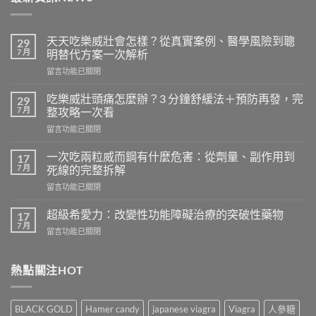
天天吃樂威壯會怎樣？從真實案例、醫學風險到聰
29
7 月
明替代方案一次解析
在
留言功能已關閉
〈天
天
吃樂威壯頭痛怎麼辦？3 分鐘舒緩法＋預防再發，完
29
吃
7 月
整攻略一次看
樂
在
留言功能已關閉
威
〈吃
壯
樂
會
一次吃兩粒威而鋼有什麼危害：從劑量、副作用到
17
威
怎
7 月
死線的完整拆解
壯
樣？
在
留言功能已關閉
頭
從
〈一
痛
真
次
怎
超級希愛力：改變性功能障礙治療的突破性藥物
17
實
吃
麼
7 月
案
在
留言功能已關閉
兩
辦？
例、
〈超
粒
3
醫
級
威
分
學
希
熱點關注HOT
而
鐘
風
愛
鋼
舒
險
力：
有
緩
到
改
什
法
BLACK GOLD
Hamer candy
japanese viagra
Viagra
人參糖
聰
變