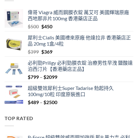
偉哥 Viagra 威而鋼膜衣錠 萬艾可 美國輝瑞原廠
西地那非片100mg 香港藥店正品
Original
Current
$
500
$
450
price
price
犀利士Cialis 美國禮來原廠 他達拉非 香港藥店正
was:
is:
品 20mg 1盒/4粒
$500.
$450.
Original
Current
$
399
$
369
price
price
必利勁Priligy 必利勁膜衣錠 治療男性早洩 鹽酸達
was:
is:
泊西汀片【香港藥店正品】
$399.
$369.
Price
$
799
–
$
2099
range:
超級雙效犀利士Super Tadarise 勃起持久
$799
100mg/10粒 印度原裝進口
through
Price
$
489
–
$
2500
$2099
range:
$489
TOP RATED
through
$2500
P-Force 超級雙效威而鋼加強版 藍P 普力吉 必利