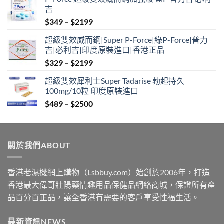
吉
Price
$
349
–
$
2199
range:
超級雙效威而鋼|Super P-Force|綠P-Force|普力
$349
吉|必利吉|印度原裝進口|香港正品
through
Price
$
329
–
$
2199
$2199
range:
超級雙效犀利士Super Tadarise 勃起持久
$329
100mg/10粒 印度原裝進口
through
Price
$
489
–
$
2500
$2199
range:
$489
through
關於我們ABOUT
$2500
香港老濕機網上購物（Lsbbuy.com）始創於2006年，打造
香港最大偉哥壯陽藥情趣用品保健品網絡商城，保證所有產
品百分百正品，讓全香港有需要的客戶享受性福生活。
最新資訊NEWS