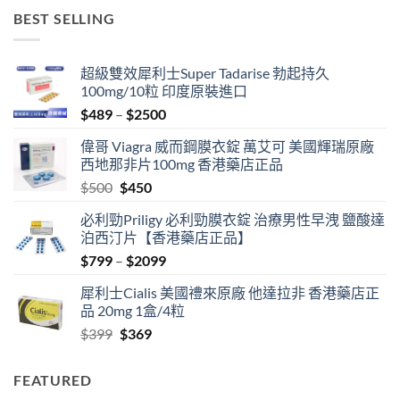
$499
BEST SELLING
through
$3399
超級雙效犀利士Super Tadarise 勃起持久
100mg/10粒 印度原裝進口
Price
$
489
–
$
2500
range:
偉哥 Viagra 威而鋼膜衣錠 萬艾可 美國輝瑞原廠
$489
西地那非片100mg 香港藥店正品
through
Original
Current
$
500
$
450
$2500
price
price
必利勁Priligy 必利勁膜衣錠 治療男性早洩 鹽酸達
was:
is:
泊西汀片【香港藥店正品】
$500.
$450.
Price
$
799
–
$
2099
range:
犀利士Cialis 美國禮來原廠 他達拉非 香港藥店正
$799
品 20mg 1盒/4粒
through
Original
Current
$
399
$
369
$2099
price
price
was:
is:
FEATURED
$399.
$369.