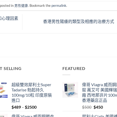
 posted in
男性健康
. Bookmark the
permalink
.
和心理因素
香港男性陽痿的類型及相應的治療方式
T SELLING
FEATURED
超級雙效犀利士Super
偉哥 Viagra 威而
Tadarise 勃起持久
錠 萬艾可 美國輝
100mg/10粒 印度原裝
廠 西地那非片100
進口
香港藥店正品
Price
Original
Current
$
489
–
$
2500
$
500
$
450
range:
price
price
偉哥 Viagra 威而鋼膜衣
犀利士Cialis 美國