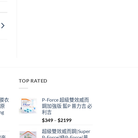
TOP RATED
鋼膜衣
P-Force 超級雙效威而
瑞原
鋼加強版 藍P 普力吉 必
mg
利吉
Price
$
349
–
$
2199
range:
超級雙效威而鋼|Super
$349
禮來
P-Force|綠P-Force|普