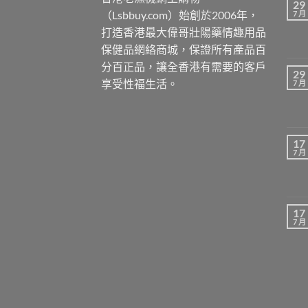
29
（Lsbbuy.com）始創於2006年，
7 月
打造香港最大偉哥壯陽藥情趣用品
保健品網絡商城，保證所有產品百
分百正品，讓全香港有需要的客戶
29
享受性福生活。
7 月
17
7 月
17
7 月