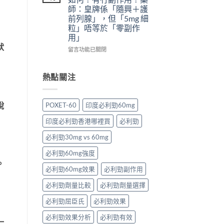
愛
什
＋
替
師：皇牌係「隨興＋護
力：
麼
預
代
前列腺」，但「5mg 細
改
危
防
方
粒」唔等於「零副作
變
害：
再
案
用」
性
從
發，
一
狀
功
劑
完
次
在
留言功能已關閉
能
量、
整
解
〈犀
障
副
攻
析〉
利
礙
作
略
中
士
熱點關注
治
用
一
5mg
療
到
次
每
的
死
看〉
日
脫
POXET-60
印度必利勁60mg
突
線
中
錠
破
的
評
印度必利勁香港哪裡買
必利勁
性
完
價
藥
整
如
必利勁30mg vs 60mg
物〉
拆
何？
中
解〉
有
必利勁60mg強度
中
冇
。
副
必利勁60mg效果
必利勁副作用
作
必利勁劑量比較
必利勁劑量選擇
用？
藥
必利勁屈臣氏
必利勁效果
師：
皇
必利勁效果分析
必利勁有效
牌
一