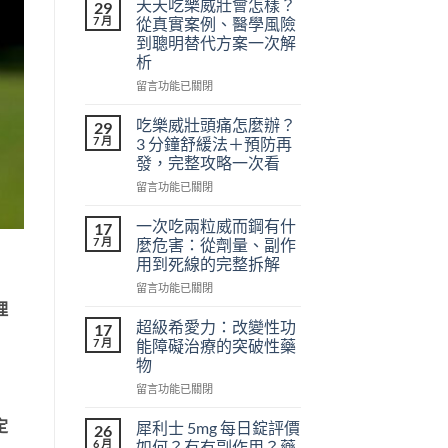
天天吃樂威壯會怎樣？
29
7 月
從真實案例、醫學風險
到聰明替代方案一次解
析
在
留言功能已關閉
〈天
天
吃樂威壯頭痛怎麼辦？
29
吃
7 月
3 分鐘舒緩法＋預防再
樂
發，完整攻略一次看
威
在
壯
留言功能已關閉
〈吃
會
樂
怎
一次吃兩粒威而鋼有什
17
威
樣？
7 月
麼危害：從劑量、副作
壯
從
用到死線的完整拆解
頭
真
在
痛
留言功能已關閉
實
〈一
怎
理
案
次
麼
例、
超級希愛力：改變性功
17
吃
辦？
醫
7 月
能障礙治療的突破性藥
兩
3
學
物
粒
分
風
在
威
留言功能已關閉
鐘
險
〈超
而
舒
到
級
定
鋼
緩
聰
犀利士 5mg 每日錠評價
26
希
有
法
明
6 月
如何？有冇副作用？藥