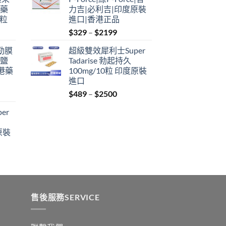
through
港藥
力吉|必利吉|印度原裝
$2199
4粒
進口|香港正品
Price
$
329
–
$
2199
range:
利勁膜
超級雙效犀利士Super
$329
 鹽
Tadarise 勃起持久
through
港藥
100mg/10粒 印度原裝
$2199
進口
Price
$
489
–
$
2500
:
range:
er
$489
ugh
through
原裝
9
$2500
:
ugh
0
售後服務SERVICE