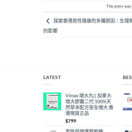
This entry was
探索香港男性陽痿的多種原因：生理
的影響
LATEST
BES
Vimax 增大丸|| 加拿大
增大膠囊二代 100%天
然草本配方安全增大 香
港現貨正品
$
799
男性保健護腎軟糖