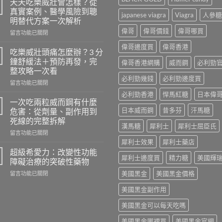
天天吃樂威壯會怎樣？從
真實案例、醫學風險到聰
japanese viagra
Viagra
人參糖
明替代方案一次解析
偉哥
偉哥價錢
偉哥哪買
在
留言功能已關閉
〈天
偉哥邊度買
偉哥香港
天
吃樂威壯頭痛怎麼辦？3 分
吃
鐘舒緩法＋預防再發，完
偉哥香港網購
威而鋼
必利勁
樂
整攻略一次看
威
必利勁幾錢
必利勁邊度買
在
壯
留言功能已關閉
〈吃
會
必利勁香港
悍馬紅糖
日本偉
樂
怎
一次吃兩粒威而鋼有什麼
威
樣？
日本威而鋼
昔多芬
汗馬糖
危害：從劑量、副作用到
壯
從
死線的完整拆解
頭
真
漢馬糖
犀利士
犀利士屈臣氏
在
痛
留言功能已關閉
實
〈一
怎
犀利士效果
犀利士藥店
案
次
麼
例、
超級希愛力：改變性功能
犀利士邊度買
精力糖
美國輝
吃
辦？
醫
障礙治療的突破性藥物
兩
3
學
在
美國黑金
美國黑金價格
留言功能已關閉
粒
分
風
〈超
威
鐘
險
美國黑金副作用
級
而
舒
到
希
鋼
緩
聰
美國黑金可以每天吃嗎
愛
有
法
明
力：
什
＋
替
美國黑金哪裡買
美國黑金官網