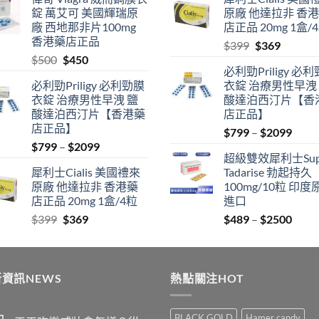
$489
was:
is:
錠 萬艾可 美國輝瑞原
原廠 他達拉非 香
through
$500.
$450.
廠 西地那非片100mg
店正品 20mg 1盒/
$2500
香港藥店正品
Original
Current
$
399
$
369
Original
Current
$
500
$
450
price
price
必利勁Priligy 必
price
price
was:
is:
必利勁Priligy 必利勁膜
衣錠 治療男性早洩
was:
is:
$399.
$369.
衣錠 治療男性早洩 鹽
酸達泊西汀片【香
$500.
$450.
酸達泊西汀片【香港藥
店正品】
店正品】
Price
$
799
–
$
2099
Price
$
799
–
$
2099
range
超級雙效犀利士Sup
range:
$799
犀利士Cialis 美國禮來
Tadarise 勃起持久
$799
thro
原廠 他達拉非 香港藥
100mg/10粒 印度
through
$209
店正品 20mg 1盒/4粒
進口
$2099
Original
Current
Price
$
399
$
369
$
489
–
$
2500
price
price
range
was:
is:
$489
$399.
$369.
thro
資訊NEWS
熱點關注HOT
$250
BLACK GOLD
Hamer candy