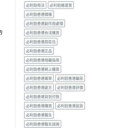
係
必利勁用法
必利勁邊度買
「隨
興
必利勁香港價格
＋
護
必利勁香港副作用處理
前
列
的
必利勁香港合法購買
腺」，
但
必利勁香港屈臣氏
「5mg
必利勁香港正品
細
粒」
必利勁香港用藥指南
唔
等
必利勁香港網上購買
於
「零
必利勁香港萬寧
必利勁香港藥房
副
作
必利勁香港處方
必利勁香港評價
用」〉
中
必利勁香港貨到付款
必利勁香港購買
必利勁香港送貨
必利勁香港醫生
必利勁香港醫生諮詢