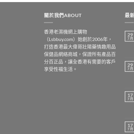
$3399
關於我們ABOUT
最新
香港老濕機網上購物
29
（Lsbbuy.com）始創於2006年，
7 月
打造香港最大偉哥壯陽藥情趣用品
保健品網絡商城，保證所有產品百
分百正品，讓全香港有需要的客戶
29
享受性福生活。
7 月
17
7 月
17
7 月