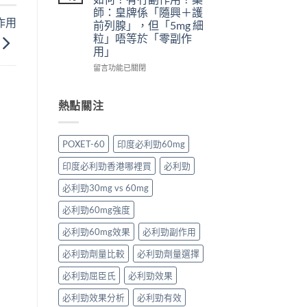
愛
什
＋
替
師：皇牌係「隨興＋護
力：
麼
預
代
作用
前列腺」，但「5mg 細
改
危
防
方
粒」唔等於「零副作
變
害：
再
案
用」
性
從
發，
一
功
劑
完
次
在
留言功能已關閉
能
量、
整
解
〈犀
障
副
攻
析〉
利
礙
作
略
中
士
熱點關注
治
用
一
5mg
療
到
次
每
的
死
看〉
日
POXET-60
印度必利勁60mg
突
線
中
錠
破
的
評
印度必利勁香港哪裡買
必利勁
性
完
價
藥
整
如
必利勁30mg vs 60mg
物〉
拆
何？
中
解〉
有
必利勁60mg強度
中
冇
副
必利勁60mg效果
必利勁副作用
作
必利勁劑量比較
必利勁劑量選擇
用？
藥
必利勁屈臣氏
必利勁效果
師：
皇
必利勁效果分析
必利勁有效
牌