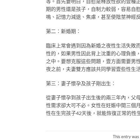
等。首先要明白，自慰是釋放性欲的壹種
期的男性還是孩子，自制力較弱，容易自
鳴、記憶力減退、焦慮，甚至使陰莖神經
第二：新婚期：
臨床上常會遇到因為新婚之夜性生活失敗
性的，如果男性因此背上沈重的心理負擔，
之中。要想克服這些問題，壹方面需要男性
夜之前，夫妻雙方應該共同學習壹些性生
第三：妻子懷孕及孩子剛出生：
從妻子懷孕到孩子出生後的兩三年內，父
性需求卻大可不必。女性在妊娠中間三個
性在生完孩子42天後，就能恢復正常的性
This entry was