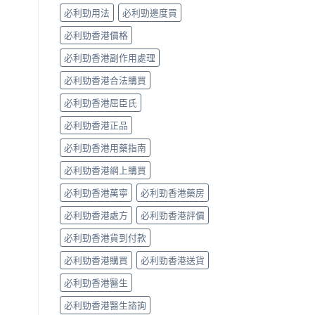
係
必利勁用法
必利勁邊度買
「隨
興
必利勁香港價格
＋
護
必利勁香港副作用處理
前
列
必利勁香港合法購買
腺」，
但
必利勁香港屈臣氏
「5mg
必利勁香港正品
細
粒」
必利勁香港用藥指南
唔
等
必利勁香港網上購買
於
「零
必利勁香港萬寧
必利勁香港藥房
副
作
必利勁香港處方
必利勁香港評價
用」〉
中
必利勁香港貨到付款
必利勁香港購買
必利勁香港送貨
必利勁香港醫生
必利勁香港醫生諮詢