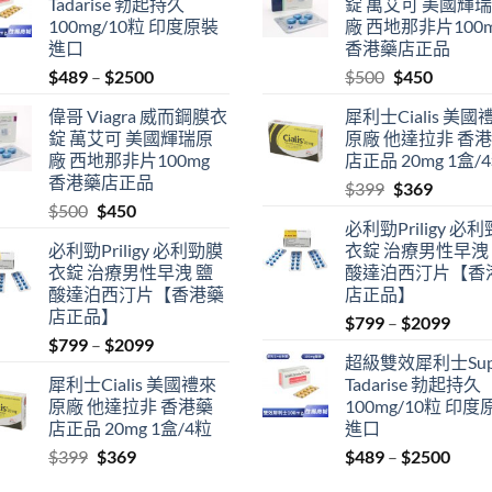
Tadarise 勃起持久
錠 萬艾可 美國輝
100mg/10粒 印度原裝
廠 西地那非片100
進口
香港藥店正品
Price
Original
Current
$
489
–
$
2500
$
500
$
450
range:
price
price
偉哥 Viagra 威而鋼膜衣
犀利士Cialis 美國
$489
was:
is:
錠 萬艾可 美國輝瑞原
原廠 他達拉非 香
through
$500.
$450.
廠 西地那非片100mg
店正品 20mg 1盒/
$2500
香港藥店正品
Original
Current
$
399
$
369
Original
Current
$
500
$
450
price
price
必利勁Priligy 必
price
price
was:
is:
必利勁Priligy 必利勁膜
衣錠 治療男性早洩
was:
is:
$399.
$369.
衣錠 治療男性早洩 鹽
酸達泊西汀片【香
$500.
$450.
酸達泊西汀片【香港藥
店正品】
店正品】
Price
$
799
–
$
2099
Price
$
799
–
$
2099
range
超級雙效犀利士Sup
range:
$799
犀利士Cialis 美國禮來
Tadarise 勃起持久
$799
thro
原廠 他達拉非 香港藥
100mg/10粒 印度
through
$209
店正品 20mg 1盒/4粒
進口
$2099
Original
Current
Price
$
399
$
369
$
489
–
$
2500
price
price
range