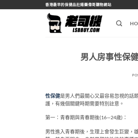
Skip
香港最早的保健品壯陽藥偉哥購物網站
to
content
HO
男人房事性保健
PO
性保健
是男人們最關心又最容易忽視的話
護，有幾個關鍵時期需要特別註意。
第一：青春期與青春期後(16—24歲)：
男性進入青春期後，生理上會發生巨變，