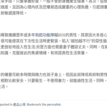
正常手段，只要掌握好度，一般不會對身體產生傷害。其次，這
慰過度，且因為心理內疚及恐懼易造成嚴重的心理負擔，引起頭
反射敏感度降低。
而導致連續壹年或多年
勃起功能障礙
(ED)的男性，其原因大多是
很可能使其在下次性生活時更緊張，陷入“越怕越不行”的惡性循
更放松地投入性生活;另壹方面也需要妻子體諒丈夫。同時，在
活知識，克服彼此的焦慮情緒，有效提高性生活質量。
母的確要花較多時間與精力在孩子身上，但因此就降低和抑制男
月相對比較安全，只要衛生、不使用暴力，就能過性生活。同時
生活。
 posted in
產品心得
. Bookmark the
permalink
.