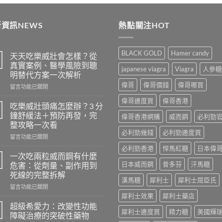
was:
is:
$489
$399.
$369.
thro
資訊NEWS
熱點關注HOT
$250
BLACK GOLD
Hamer candy
天天吃樂威壯會怎樣？從
真實案例、醫學風險到聰
japanese viagra
Viagra
人參糖
明替代方案一次解析
偉哥
偉哥價錢
偉哥哪買
在
留言功能已關閉
〈天
偉哥邊度買
偉哥香港
天
吃樂威壯頭痛怎麼辦？3 分
吃
鐘舒緩法＋預防再發，完
偉哥香港網購
威而鋼
必利勁
樂
整攻略一次看
威
必利勁幾錢
必利勁邊度買
在
壯
留言功能已關閉
〈吃
會
必利勁香港
悍馬紅糖
日本偉
樂
怎
一次吃兩粒威而鋼有什麼
威
樣？
日本威而鋼
昔多芬
汗馬糖
危害：從劑量、副作用到
壯
從
死線的完整拆解
頭
真
漢馬糖
犀利士
犀利士屈臣氏
在
痛
留言功能已關閉
實
〈一
怎
犀利士效果
犀利士藥店
案
次
麼
例、
超級希愛力：改變性功能
犀利士邊度買
精力糖
美國輝
吃
辦？
醫
障礙治療的突破性藥物
兩
3
學