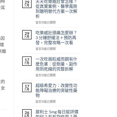
個時
天天吃樂威壯會怎樣？
29
7 月
從真實案例、醫學風險
暈耳
到聰明替代方案一次解
析
在
留言功能已關閉
〈天
天
吃樂威壯頭痛怎麼辦？
29
吃
7 月
3 分鐘舒緩法＋預防再
心因
樂
發，完整攻略一次看
環
威
在
壯
留言功能已關閉
新婚
〈吃
會
樂
怎
一次吃兩粒威而鋼有什
17
威
樣？
7 月
麼危害：從劑量、副作
壯
從
用到死線的完整拆解
頭
真
在
痛
留言功能已關閉
實
〈一
怎
案
性的
次
麼
例、
超級希愛力：改變性功
17
，女
吃
辦？
醫
7 月
能障礙治療的突破性藥
兩
3
學
物
粒
分
風
在
威
留言功能已關閉
鐘
險
〈超
而
舒
到
級
鋼
緩
聰
犀利士 5mg 每日錠評價
26
希
有
法
明
6 月
如何？有冇副作用？藥