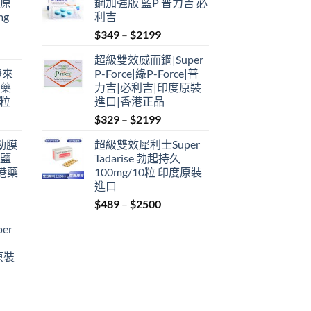
瑞原
鋼加強版 藍P 普力吉 必
mg
利吉
Price
$
349
–
$
2199
range:
超級雙效威而鋼|Super
$349
禮來
P-Force|綠P-Force|普
through
港藥
力吉|必利吉|印度原裝
$2199
4粒
進口|香港正品
Price
$
329
–
$
2199
range:
利勁膜
超級雙效犀利士Super
$329
 鹽
Tadarise 勃起持久
through
港藥
100mg/10粒 印度原裝
$2199
進口
Price
$
489
–
$
2500
:
range:
er
$489
ugh
through
原裝
9
$2500
: