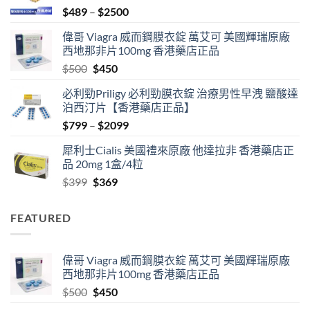
Price
$
489
–
$
2500
range:
偉哥 Viagra 威而鋼膜衣錠 萬艾可 美國輝瑞原廠
$489
西地那非片100mg 香港藥店正品
through
Original
Current
$
500
$
450
$2500
price
price
必利勁Priligy 必利勁膜衣錠 治療男性早洩 鹽酸達
was:
is:
泊西汀片【香港藥店正品】
$500.
$450.
Price
$
799
–
$
2099
range:
犀利士Cialis 美國禮來原廠 他達拉非 香港藥店正
$799
品 20mg 1盒/4粒
through
Original
Current
$
399
$
369
$2099
price
price
was:
is:
FEATURED
$399.
$369.
偉哥 Viagra 威而鋼膜衣錠 萬艾可 美國輝瑞原廠
西地那非片100mg 香港藥店正品
Original
Current
$
500
$
450
price
price