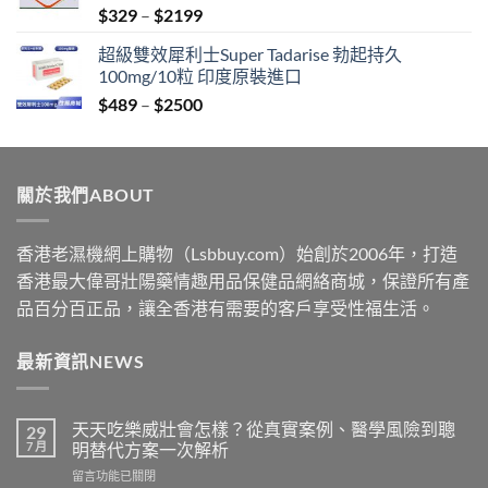
Price
$
329
–
$
2199
$2199
range:
超級雙效犀利士Super Tadarise 勃起持久
$329
100mg/10粒 印度原裝進口
through
Price
$
489
–
$
2500
$2199
range:
$489
through
關於我們ABOUT
$2500
香港老濕機網上購物（Lsbbuy.com）始創於2006年，打造
香港最大偉哥壯陽藥情趣用品保健品網絡商城，保證所有產
品百分百正品，讓全香港有需要的客戶享受性福生活。
最新資訊NEWS
天天吃樂威壯會怎樣？從真實案例、醫學風險到聰
29
7 月
明替代方案一次解析
在
留言功能已關閉