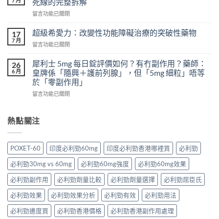
7 月
死線的完整拆解
壯
樣？
在
留言功能已關閉
頭
從
〈一
痛
真
次
怎
超級希愛力：改變性功能障礙治療的突破性藥物
17
實
吃
麼
7 月
案
在
留言功能已關閉
兩
辦？
例、
〈超
粒
3
醫
級
犀利士 5mg 每日錠評價如何？有冇副作用？藥師：
威
26
分
學
希
6 月
而
皇牌係「隨興＋護前列腺」，但「5mg 細粒」唔等
鐘
風
愛
鋼
於「零副作用」
舒
險
力：
有
緩
到
在
改
留言功能已關閉
什
法
聰
〈犀
變
麼
＋
明
利
性
危
預
替
士
功
熱點關注
害：
防
代
5mg
能
從
再
方
每
障
劑
發，
案
日
礙
量、
POXET-60
印度必利勁60mg
印度必利勁香港哪裡買
必利勁
完
一
錠
治
副
整
次
評
療
作
必利勁30mg vs 60mg
必利勁60mg強度
必利勁60mg效果
攻
解
價
的
用
略
析〉
如
突
必利勁副作用
必利勁劑量比較
必利勁劑量選擇
必利勁屈臣氏
到
一
中
何？
破
死
次
有
性
必利勁效果
必利勁效果分析
必利勁有效
必利勁用法
線
看〉
冇
藥
的
中
副
必利勁邊度買
必利勁香港價格
必利勁香港副作用處理
物〉
完
作
中