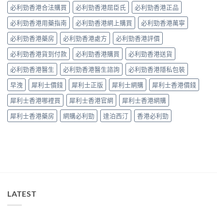
整
必利勁香港合法購買
必利勁香港屈臣氏
必利勁香港正品
用？
拆
藥
解〉
必利勁香港用藥指南
必利勁香港網上購買
必利勁香港萬寧
師：
中
皇
必利勁香港藥房
必利勁香港處方
必利勁香港評價
牌
係
必利勁香港貨到付款
必利勁香港購買
必利勁香港送貨
「隨
興
必利勁香港醫生
必利勁香港醫生諮詢
必利勁香港隱私包裝
＋
護
早洩
犀利士價錢
犀利士正版
犀利士網購
犀利士香港價錢
前
列
犀利士香港哪裡買
犀利士香港官網
犀利士香港網購
腺」，
但
犀利士香港藥房
網購必利勁
達泊西汀
香港必利勁
「5mg
細
粒」
唔
等
於
「零
副
作
LATEST
用」〉
中