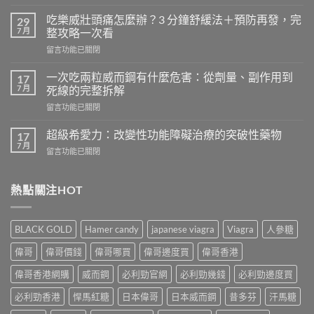
〈天
天
吃樂威壯頭痛怎麼辦？3 分鐘舒緩法＋預防再發，完
29
吃
7 月
整攻略一次看
樂
在
留言功能已關閉
威
〈吃
壯
樂
會
一次吃兩粒威而鋼有什麼危害：從劑量、副作用到
17
威
怎
7 月
死線的完整拆解
壯
樣？
在
留言功能已關閉
頭
從
〈一
痛
真
次
怎
超級希愛力：改變性功能障礙治療的突破性藥物
17
實
吃
麼
7 月
案
在
留言功能已關閉
兩
辦？
例、
〈超
粒
3
醫
級
威
分
學
希
熱點關注HOT
而
鐘
風
愛
鋼
舒
險
力：
有
緩
到
改
什
法
BLACK GOLD
Hamer candy
japanese viagra
Viagra
人參糖
聰
變
麼
＋
明
性
危
偉哥
偉哥價錢
偉哥哪買
偉哥邊度買
偉哥香港
預
替
功
害：
防
代
能
偉哥香港網購
威而鋼
必利勁官網
必利勁幾錢
必利勁邊度買
從
再
方
障
劑
發，
案
礙
必利勁香港
悍馬紅糖
日本偉哥
日本威而鋼
昔多芬
汗馬糖
量、
完
一
治
副
整
次