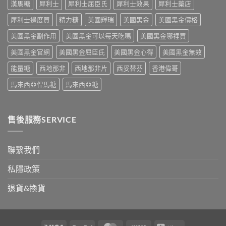
療
漢馬糖
犀利士
犀利士屈臣氏
犀利士效果
犀利士藥店
作
攻
解
的
用
略
析〉
犀利士邊度買
精力糖
美國輝瑞
美國黑金
美國黑金價格
突
到
一
中
破
死
次
美國黑金副作用
美國黑金可以每天吃嗎
美國黑金哪裡買
性
線
看〉
藥
的
中
美國黑金官網
美國黑金屈臣氏
美國黑金心得
美國黑金無效
物〉
完
中
整
能量糖
西地那非
西地那非片
西妥替芬
香港偉哥
拆
解〉
馬來西亞悍馬糖
馬來西亞糖
中
售後服務SERVICE
聯繫我們
私隱政策
退貨&換貨