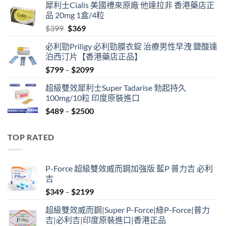
犀利士Cialis 美國禮來原廠 他達拉非 香港藥店正
was:
is:
品 20mg 1盒/4粒
$500.
$450.
Original
Current
$
399
$
369
price
price
必利勁Priligy 必利勁膜衣錠 治療男性早洩 鹽酸達
was:
is:
泊西汀片【香港藥店正品】
$399.
$369.
Price
$
799
–
$
2099
range:
超級雙效犀利士Super Tadarise 勃起持久
$799
100mg/10粒 印度原裝進口
through
Price
$
489
–
$
2500
$2099
range:
$489
TOP RATED
through
$2500
P-Force 超級雙效威而鋼加強版 藍P 普力吉 必利
吉
Price
$
349
–
$
2199
range:
超級雙效威而鋼|Super P-Force|綠P-Force|普力
$349
吉|必利吉|印度原裝進口|香港正品
through