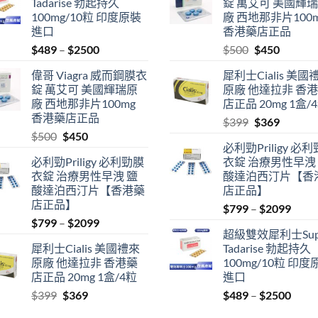
Tadarise 勃起持久
錠 萬艾可 美國輝
100mg/10粒 印度原裝
廠 西地那非片100
進口
香港藥店正品
Price
Original
Current
$
489
–
$
2500
$
500
$
450
range:
price
price
偉哥 Viagra 威而鋼膜衣
犀利士Cialis 美國
$489
was:
is:
錠 萬艾可 美國輝瑞原
原廠 他達拉非 香
through
$500.
$450.
廠 西地那非片100mg
店正品 20mg 1盒/
$2500
香港藥店正品
Original
Current
$
399
$
369
Original
Current
$
500
$
450
price
price
必利勁Priligy 必
price
price
was:
is:
必利勁Priligy 必利勁膜
衣錠 治療男性早洩
was:
is:
$399.
$369.
衣錠 治療男性早洩 鹽
酸達泊西汀片【香
$500.
$450.
酸達泊西汀片【香港藥
店正品】
店正品】
Price
$
799
–
$
2099
Price
$
799
–
$
2099
range
超級雙效犀利士Sup
range:
$799
犀利士Cialis 美國禮來
Tadarise 勃起持久
$799
thro
原廠 他達拉非 香港藥
100mg/10粒 印度
through
$209
店正品 20mg 1盒/4粒
進口
$2099
Original
Current
Price
$
399
$
369
$
489
–
$
2500
price
price
range