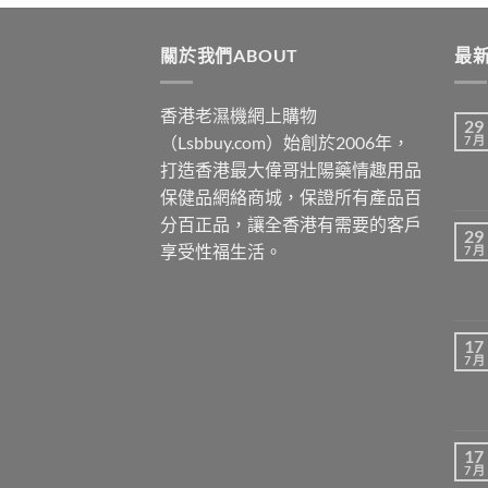
$3399
關於我們ABOUT
最新
香港老濕機網上購物
29
（Lsbbuy.com）始創於2006年，
7 月
打造香港最大偉哥壯陽藥情趣用品
保健品網絡商城，保證所有產品百
分百正品，讓全香港有需要的客戶
29
享受性福生活。
7 月
17
7 月
17
7 月