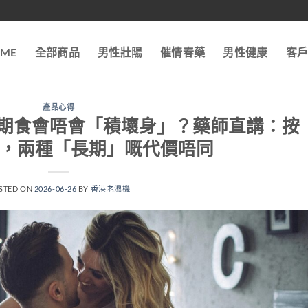
ME
全部商品
男性壯陽
催情春藥
男性健康
客
產品心得
期食會唔會「積壞身」？藥師直講：按
日食，兩種「長期」嘅代價唔同
STED ON
2026-06-26
BY
香港老濕機