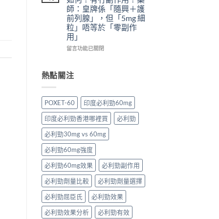
愛
什
＋
替
師：皇牌係「隨興＋護
力：
麼
預
代
前列腺」，但「5mg 細
改
危
防
方
粒」唔等於「零副作
變
害：
再
案
用」
性
從
發，
一
功
劑
完
次
在
留言功能已關閉
能
量、
整
解
〈犀
障
副
攻
析〉
利
礙
作
略
中
士
熱點關注
治
用
一
5mg
療
到
次
每
的
死
看〉
日
POXET-60
印度必利勁60mg
突
線
中
錠
破
的
評
印度必利勁香港哪裡買
必利勁
性
完
價
藥
整
如
必利勁30mg vs 60mg
物〉
拆
何？
中
解〉
有
必利勁60mg強度
中
冇
副
必利勁60mg效果
必利勁副作用
作
必利勁劑量比較
必利勁劑量選擇
用？
藥
必利勁屈臣氏
必利勁效果
師：
皇
必利勁效果分析
必利勁有效
牌