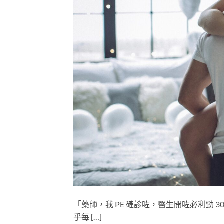
「藥師，我 PE 確診咗，醫生開咗必利勁 
乎每 […]