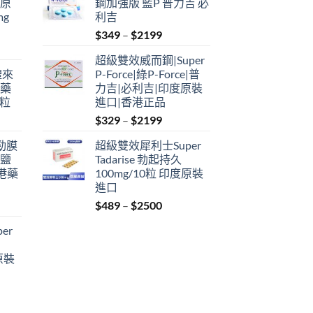
瑞原
鋼加強版 藍P 普力吉 必
mg
利吉
Price
$
349
–
$
2199
range:
超級雙效威而鋼|Super
$349
禮來
P-Force|綠P-Force|普
through
港藥
力吉|必利吉|印度原裝
$2199
4粒
進口|香港正品
Price
$
329
–
$
2199
range:
利勁膜
超級雙效犀利士Super
$329
 鹽
Tadarise 勃起持久
through
港藥
100mg/10粒 印度原裝
$2199
進口
Price
$
489
–
$
2500
:
range:
er
$489
ugh
through
原裝
9
$2500
: