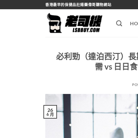
Skip
香港最早的保健品壯陽藥偉哥購物網站
to
content
HO
必利勁（達泊西汀）長
需 vs 日
PO
26
6 月