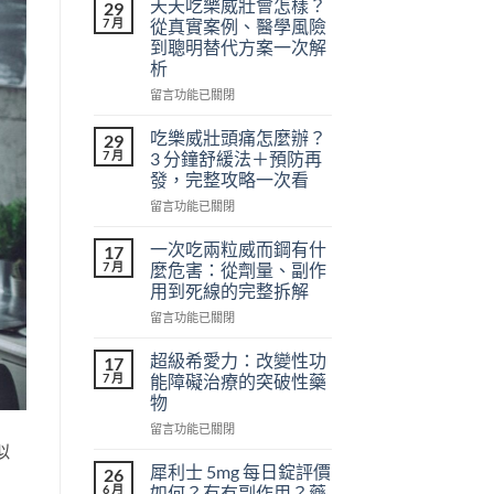
天天吃樂威壯會怎樣？
29
7 月
從真實案例、醫學風險
到聰明替代方案一次解
析
在
留言功能已關閉
〈天
天
吃樂威壯頭痛怎麼辦？
29
吃
7 月
3 分鐘舒緩法＋預防再
樂
發，完整攻略一次看
威
在
壯
留言功能已關閉
〈吃
會
樂
怎
一次吃兩粒威而鋼有什
17
威
樣？
7 月
麼危害：從劑量、副作
壯
從
用到死線的完整拆解
頭
真
在
痛
留言功能已關閉
實
〈一
怎
案
次
麼
例、
超級希愛力：改變性功
17
吃
辦？
醫
7 月
能障礙治療的突破性藥
兩
3
學
物
粒
分
風
在
威
留言功能已關閉
鐘
險
〈超
似
而
舒
到
級
鋼
緩
聰
犀利士 5mg 每日錠評價
26
希
有
法
明
6 月
如何？有冇副作用？藥