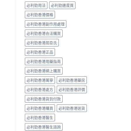
係
必利勁用法
必利勁邊度買
「隨
興
必利勁香港價格
＋
護
必利勁香港副作用處理
前
列
必利勁香港合法購買
腺」，
但
必利勁香港屈臣氏
「5mg
必利勁香港正品
細
粒」
必利勁香港用藥指南
唔
等
必利勁香港網上購買
於
「零
必利勁香港萬寧
必利勁香港藥房
副
作
必利勁香港處方
必利勁香港評價
用」〉
中
必利勁香港貨到付款
必利勁香港購買
必利勁香港送貨
必利勁香港醫生
必利勁香港醫生諮詢