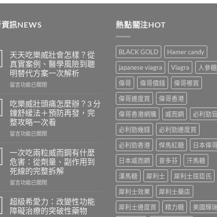
was:
is:
$489
$399.
$369.
thro
資訊NEWS
熱點關注HOT
$250
BLACK GOLD
Hamer candy
天天吃樂威壯會怎樣？從
真實案例、醫學風險到聰
japanese viagra
Viagra
人參糖
明替代方案一次解析
偉哥
偉哥價錢
偉哥哪買
在
留言功能已關閉
〈天
偉哥邊度買
偉哥香港
天
吃樂威壯頭痛怎麼辦？3 分
吃
鐘舒緩法＋預防再發，完
偉哥香港網購
威而鋼
必利勁
樂
整攻略一次看
威
必利勁幾錢
必利勁邊度買
在
壯
留言功能已關閉
〈吃
會
必利勁香港
悍馬紅糖
日本偉
樂
怎
一次吃兩粒威而鋼有什麼
威
樣？
日本威而鋼
昔多芬
汗馬糖
危害：從劑量、副作用到
壯
從
死線的完整拆解
頭
真
漢馬糖
犀利士
犀利士屈臣氏
在
痛
留言功能已關閉
實
〈一
怎
犀利士效果
犀利士藥店
案
次
麼
例、
超級希愛力：改變性功能
犀利士邊度買
精力糖
美國輝
吃
辦？
醫
障礙治療的突破性藥物
兩
3
學