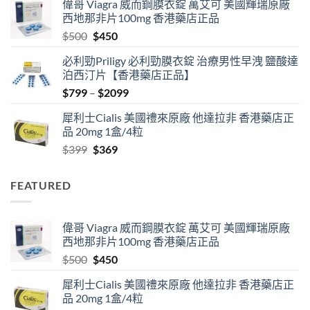
偉哥 Viagra 威而鋼膜衣錠 萬艾可 美國輝瑞原廠
$489
西地那非片100mg 香港藥店正品
through
Original
Current
$
500
$
450
$2500
price
price
必利勁Priligy 必利勁膜衣錠 治療男性早洩 鹽酸達
was:
is:
泊西汀片【香港藥店正品】
$500.
$450.
Price
$
799
–
$
2099
range:
犀利士Cialis 美國禮來原廠 他達拉非 香港藥店正
$799
品 20mg 1盒/4粒
through
Original
Current
$
399
$
369
$2099
price
price
was:
is:
FEATURED
$399.
$369.
偉哥 Viagra 威而鋼膜衣錠 萬艾可 美國輝瑞原廠
西地那非片100mg 香港藥店正品
Original
Current
$
500
$
450
price
price
犀利士Cialis 美國禮來原廠 他達拉非 香港藥店正
was:
is:
品 20mg 1盒/4粒
$500.
$450.