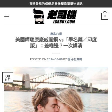
Skip
香港最早的保健品壯陽藥偉哥購物網站
to
content
0
產品心得
美國輝瑞原廠威而鋼 vs「學名藥／印度
版」：差喺邊？一次講清
POSTED ON
2026-06-08
BY
香港老濕機
08
6 月