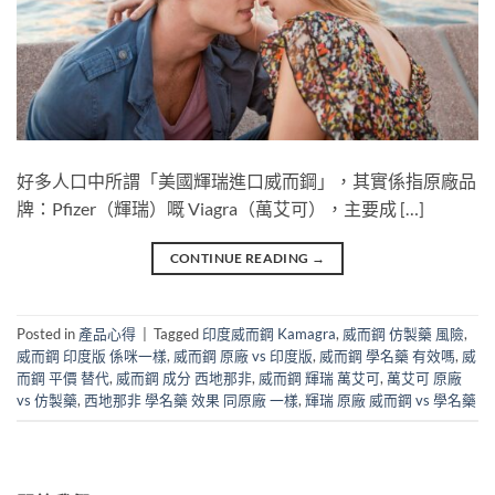
好多人口中所謂「美國輝瑞進口威而鋼」，其實係指原廠品
牌：Pfizer（輝瑞）嘅 Viagra（萬艾可），主要成 […]
CONTINUE READING
→
Posted in
產品心得
|
Tagged
印度威而鋼 Kamagra
,
威而鋼 仿製藥 風險
,
威而鋼 印度版 係咪一樣
,
威而鋼 原廠 vs 印度版
,
威而鋼 學名藥 有效嗎
,
威
而鋼 平價 替代
,
威而鋼 成分 西地那非
,
威而鋼 輝瑞 萬艾可
,
萬艾可 原廠
vs 仿製藥
,
西地那非 學名藥 效果 同原廠 一樣
,
輝瑞 原廠 威而鋼 vs 學名藥