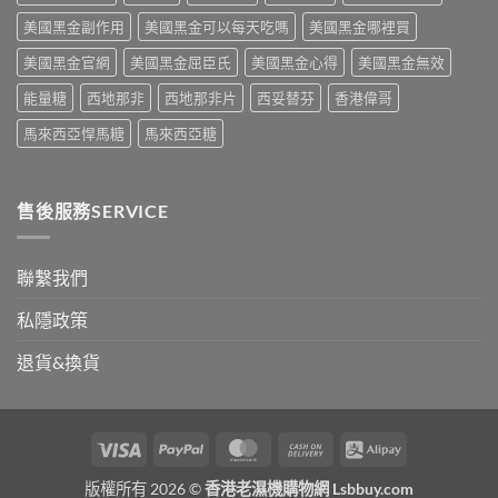
中
破
死
次
美國黑金副作用
美國黑金可以每天吃嗎
美國黑金哪裡買
性
線
看〉
藥
的
中
美國黑金官網
美國黑金屈臣氏
美國黑金心得
美國黑金無效
物〉
完
中
整
能量糖
西地那非
西地那非片
西妥替芬
香港偉哥
拆
解〉
馬來西亞悍馬糖
馬來西亞糖
中
售後服務SERVICE
聯繫我們
私隱政策
退貨&換貨
Visa
PayPal
MasterCard
Cash
Alipay
On
版權所有 2026 ©
香港老濕機購物網 Lsbbuy.com