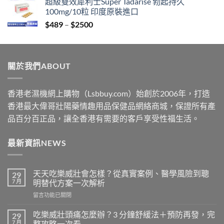
超級雙效犀利士Super Tadarise 勃起持久
$329
100mg/10粒 印度原裝進口
through
Price
$
489
–
$
2500
$2199
range:
$489
through
關於我們ABOUT
$2500
香港老濕機網上購物（Lsbbuy.com）始創於2006年，打造
香港最大偉哥壯陽藥情趣用品保健品網絡商城，保證所有產
品百分百正品，讓全香港有需要的客戶享受性福生活。
最新資訊NEWS
天天吃樂威壯會怎樣？從真實案例、醫學風險到聰
29
7 月
明替代方案一次解析
在
留言功能已關閉
〈天
天
吃樂威壯頭痛怎麼辦？3 分鐘舒緩法＋預防再發，完
29
吃
7 月
整攻略一次看