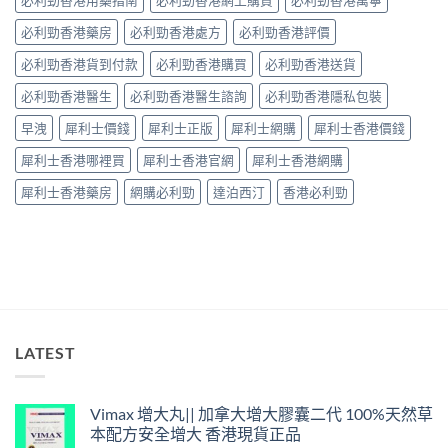
師：
中
皇
必利勁香港藥房
必利勁香港處方
必利勁香港評價
牌
係
必利勁香港貨到付款
必利勁香港購買
必利勁香港送貨
「隨
興
必利勁香港醫生
必利勁香港醫生諮詢
必利勁香港隱私包裝
＋
護
早洩
犀利士價錢
犀利士正版
犀利士網購
犀利士香港價錢
前
列
犀利士香港哪裡買
犀利士香港官網
犀利士香港網購
腺」，
但
犀利士香港藥房
網購必利勁
達泊西汀
香港必利勁
「5mg
細
粒」
唔
等
於
「零
副
作
LATEST
用」〉
中
Vimax 增大丸|| 加拿大增大膠囊二代 100%天然草
本配方安全增大 香港現貨正品