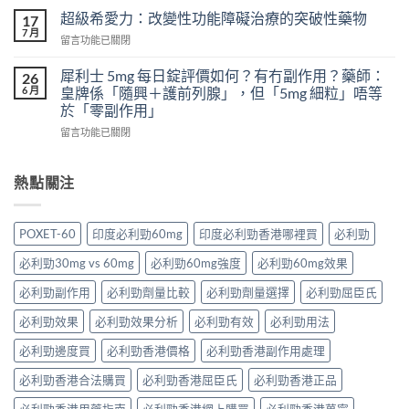
真
次
怎
超級希愛力：改變性功能障礙治療的突破性藥物
17
實
吃
麼
7 月
案
在
留言功能已關閉
兩
辦？
例、
〈超
粒
3
醫
級
犀利士 5mg 每日錠評價如何？有冇副作用？藥師：
威
26
分
學
希
6 月
而
皇牌係「隨興＋護前列腺」，但「5mg 細粒」唔等
鐘
風
愛
鋼
於「零副作用」
舒
險
力：
有
緩
到
在
改
留言功能已關閉
什
法
聰
〈犀
變
麼
＋
明
利
性
危
預
替
士
功
熱點關注
害：
防
代
5mg
能
從
再
方
每
障
劑
發，
案
日
礙
量、
POXET-60
印度必利勁60mg
印度必利勁香港哪裡買
必利勁
完
一
錠
治
副
整
次
評
療
作
必利勁30mg vs 60mg
必利勁60mg強度
必利勁60mg效果
攻
解
價
的
用
略
析〉
如
突
必利勁副作用
必利勁劑量比較
必利勁劑量選擇
必利勁屈臣氏
到
一
中
何？
破
死
次
有
性
必利勁效果
必利勁效果分析
必利勁有效
必利勁用法
線
看〉
冇
藥
的
中
副
必利勁邊度買
必利勁香港價格
必利勁香港副作用處理
物〉
完
作
中
整
必利勁香港合法購買
必利勁香港屈臣氏
必利勁香港正品
用？
拆
藥
解〉
必利勁香港用藥指南
必利勁香港網上購買
必利勁香港萬寧