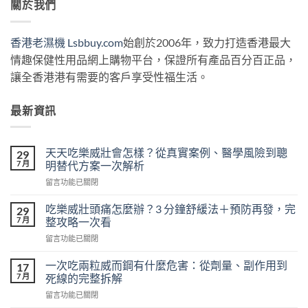
關於我們
香港老濕機 Lsbbuy.com
始創於2006年，致力打造香港最大
情趣保健性用品網上購物平台，保證所有產品百分百正品，
讓全香港港有需要的客戶享受性福生活。
最新資訊
天天吃樂威壯會怎樣？從真實案例、醫學風險到聰
29
7 月
明替代方案一次解析
在
留言功能已關閉
〈天
天
吃樂威壯頭痛怎麼辦？3 分鐘舒緩法＋預防再發，完
29
吃
7 月
整攻略一次看
樂
在
留言功能已關閉
威
〈吃
壯
樂
會
一次吃兩粒威而鋼有什麼危害：從劑量、副作用到
17
威
怎
7 月
死線的完整拆解
壯
樣？
在
留言功能已關閉
頭
從
〈一
痛