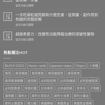
樂
在
留言功能已關閉
威
〈吃
壯
樂
會
一次吃兩粒威而鋼有什麼危害：從劑量、副作用到
17
威
怎
7 月
死線的完整拆解
壯
樣？
在
留言功能已關閉
頭
從
〈一
痛
真
次
怎
超級希愛力：改變性功能障礙治療的突破性藥物
17
實
吃
麼
7 月
案
在
留言功能已關閉
兩
辦？
例、
〈超
粒
3
醫
級
威
分
學
希
熱點關注HOT
而
鐘
風
愛
鋼
舒
險
力：
有
緩
到
改
什
法
BLACK GOLD
Hamer candy
japanese viagra
Viagra
人參糖
聰
變
麼
＋
明
性
危
偉哥
偉哥價錢
偉哥哪買
偉哥邊度買
偉哥香港
預
替
功
害：
防
代
能
偉哥香港網購
威而鋼
必利勁官網
必利勁幾錢
必利勁邊度買
從
再
方
障
劑
發，
案
礙
必利勁香港
悍馬紅糖
日本偉哥
日本威而鋼
昔多芬
汗馬糖
量、
完
一
治
副
整
次
療
漢馬糖
犀利士
犀利士屈臣氏
犀利士效果
犀利士藥店
作
攻
解
的
用
略
析〉
犀利士邊度買
精力糖
美國輝瑞
美國黑金
美國黑金價格
突
到
一