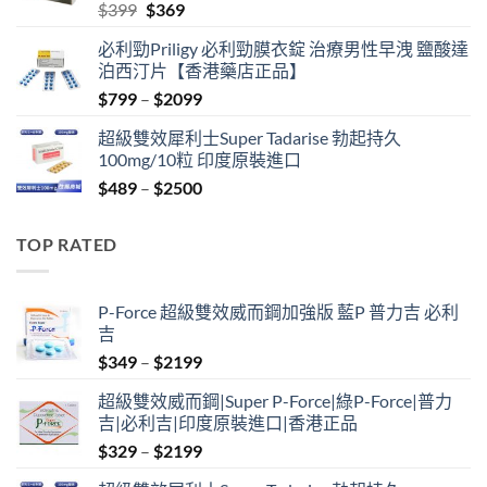
Original
Current
$
399
$
369
price
price
必利勁Priligy 必利勁膜衣錠 治療男性早洩 鹽酸達
was:
is:
泊西汀片【香港藥店正品】
$399.
$369.
Price
$
799
–
$
2099
range:
超級雙效犀利士Super Tadarise 勃起持久
$799
100mg/10粒 印度原裝進口
through
Price
$
489
–
$
2500
$2099
range:
$489
TOP RATED
through
$2500
P-Force 超級雙效威而鋼加強版 藍P 普力吉 必利
吉
Price
$
349
–
$
2199
range:
超級雙效威而鋼|Super P-Force|綠P-Force|普力
$349
吉|必利吉|印度原裝進口|香港正品
through
Price
$
329
–
$
2199
$2199
range: