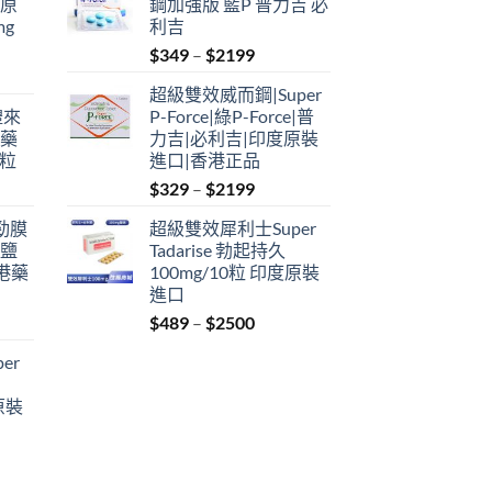
瑞原
鋼加強版 藍P 普力吉 必
mg
利吉
Price
$
349
–
$
2199
range:
超級雙效威而鋼|Super
$349
禮來
P-Force|綠P-Force|普
through
港藥
力吉|必利吉|印度原裝
$2199
4粒
進口|香港正品
Price
$
329
–
$
2199
range:
利勁膜
超級雙效犀利士Super
$329
 鹽
Tadarise 勃起持久
through
港藥
100mg/10粒 印度原裝
$2199
進口
Price
$
489
–
$
2500
:
range:
er
$489
ugh
through
原裝
9
$2500
: