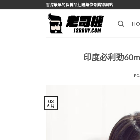
Skip
香港最早的保健品壯陽藥偉哥購物網站
to
content
HO
印度必利勁60
PO
03
6 月