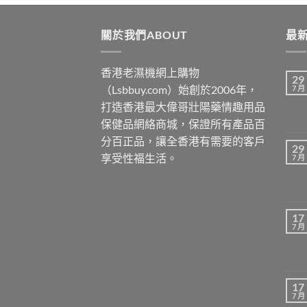
$3399
關於我們ABOUT
最新
香港老濕機網上購物
29
（Lsbbuy.com）始創於2006年，
7 月
打造香港最大偉哥壯陽藥情趣用品
保健品網絡商城，保證所有產品百
分百正品，讓全香港有需要的客戶
29
享受性福生活。
7 月
17
7 月
17
7 月