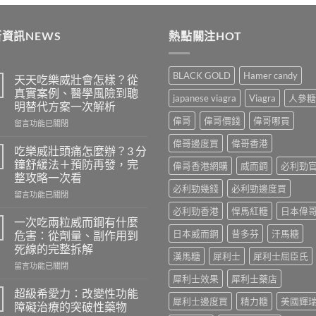
was:
is:
$489
$399.
$369.
thro
資訊NEWS
熱點關注HOT
$250
BLACK GOLD
Hamer candy
天天吃樂威壯會怎樣？從
真實案例、醫學風險到聰
japanese viagra
Viagra
人參糖
明替代方案一次解析
偉哥
偉哥價錢
偉哥哪買
在
留言功能已關閉
〈天
偉哥邊度買
偉哥香港
天
吃樂威壯頭痛怎麼辦？3 分
吃
鐘舒緩法＋預防再發，完
偉哥香港網購
威而鋼
必利勁
樂
整攻略一次看
威
必利勁幾錢
必利勁邊度買
在
壯
留言功能已關閉
〈吃
會
必利勁香港
悍馬紅糖
日本偉
樂
怎
一次吃兩粒威而鋼有什麼
威
樣？
日本威而鋼
昔多芬
汗馬糖
危害：從劑量、副作用到
壯
從
死線的完整拆解
頭
真
漢馬糖
犀利士
犀利士屈臣氏
在
痛
留言功能已關閉
實
〈一
怎
犀利士效果
犀利士藥店
案
次
麼
例、
超級希愛力：改變性功能
犀利士邊度買
精力糖
美國輝
吃
辦？
醫
障礙治療的突破性藥物
兩
3
學