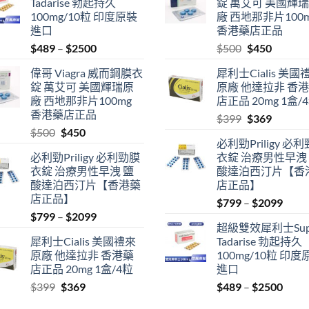
Tadarise 勃起持久
錠 萬艾可 美國輝
100mg/10粒 印度原裝
廠 西地那非片100
進口
香港藥店正品
Price
Original
Current
$
489
–
$
2500
$
500
$
450
range:
price
price
偉哥 Viagra 威而鋼膜衣
犀利士Cialis 美國
$489
was:
is:
錠 萬艾可 美國輝瑞原
原廠 他達拉非 香
through
$500.
$450.
廠 西地那非片100mg
店正品 20mg 1盒/
$2500
香港藥店正品
Original
Current
$
399
$
369
Original
Current
$
500
$
450
price
price
必利勁Priligy 必
price
price
was:
is:
必利勁Priligy 必利勁膜
衣錠 治療男性早洩
was:
is:
$399.
$369.
衣錠 治療男性早洩 鹽
酸達泊西汀片【香
$500.
$450.
酸達泊西汀片【香港藥
店正品】
店正品】
Price
$
799
–
$
2099
Price
$
799
–
$
2099
range
超級雙效犀利士Sup
range:
$799
犀利士Cialis 美國禮來
Tadarise 勃起持久
$799
thro
原廠 他達拉非 香港藥
100mg/10粒 印度
through
$209
店正品 20mg 1盒/4粒
進口
$2099
Original
Current
Price
$
399
$
369
$
489
–
$
2500
price
price
range