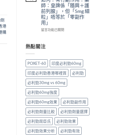
愛
什
＋
替
師：皇牌係「隨興＋護
力：
麼
預
代
前列腺」，但「5mg 細
改
危
防
方
粒」唔等於「零副作
變
害：
再
案
勁劑
用」
性
從
發，
一
香港
功
劑
完
次
在
留言功能已關閉
港購
能
量、
整
解
〈犀
障
副
攻
析〉
利
礙
作
略
中
士
熱點關注
治
用
一
5mg
療
到
次
每
的
死
看〉
日
POXET-60
印度必利勁60mg
突
線
中
錠
破
的
評
印度必利勁香港哪裡買
必利勁
性
完
價
藥
整
如
必利勁30mg vs 60mg
物〉
拆
何？
中
解〉
有
必利勁60mg強度
中
冇
副
必利勁60mg效果
必利勁副作用
作
必利勁劑量比較
必利勁劑量選擇
用？
藥
必利勁屈臣氏
必利勁效果
師：
皇
必利勁效果分析
必利勁有效
牌