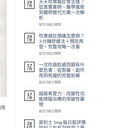
天天吃樂威壯會怎樣？
29
7 月
從真實案例、醫學風險
到聰明替代方案一次解
析
在
留言功能已關閉
〈天
天
吃樂威壯頭痛怎麼辦？
29
吃
7 月
3 分鐘舒緩法＋預防再
樂
發，完整攻略一次看
威
在
壯
留言功能已關閉
〈吃
會
樂
怎
一次吃兩粒威而鋼有什
17
威
樣？
7 月
麼危害：從劑量、副作
壯
從
用到死線的完整拆解
頭
真
在
痛
留言功能已關閉
實
〈一
怎
案
次
麼
例、
超級希愛力：改變性功
17
吃
辦？
醫
7 月
能障礙治療的突破性藥
兩
3
學
物
粒
門用
分
風
在
威
留言功能已關閉
鐘
險
〈超
而
舒
到
級
鋼
緩
聰
犀利士 5mg 每日錠評價
26
希
有
法
明
6 月
如何？有冇副作用？藥