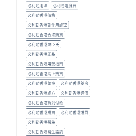
係
必利勁用法
必利勁邊度買
「隨
興
必利勁香港價格
＋
護
必利勁香港副作用處理
前
列
必利勁香港合法購買
腺」，
但
必利勁香港屈臣氏
「5mg
必利勁香港正品
細
粒」
必利勁香港用藥指南
唔
等
必利勁香港網上購買
於
「零
必利勁香港萬寧
必利勁香港藥房
副
作
必利勁香港處方
必利勁香港評價
用」〉
中
必利勁香港貨到付款
必利勁香港購買
必利勁香港送貨
必利勁香港醫生
必利勁香港醫生諮詢