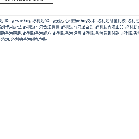
30mg vs 60mg
,
必利勁60mg強度
,
必利勁60mg效果
,
必利勁劑量比較
,
必利
港副作用處理
,
必利勁香港合法購買
,
必利勁香港屈臣氏
,
必利勁香港正品
,
必利勁
利勁香港藥房
,
必利勁香港處方
,
必利勁香港評價
,
必利勁香港貨到付款
,
必利勁香
生諮詢
,
必利勁香港隱私包裝