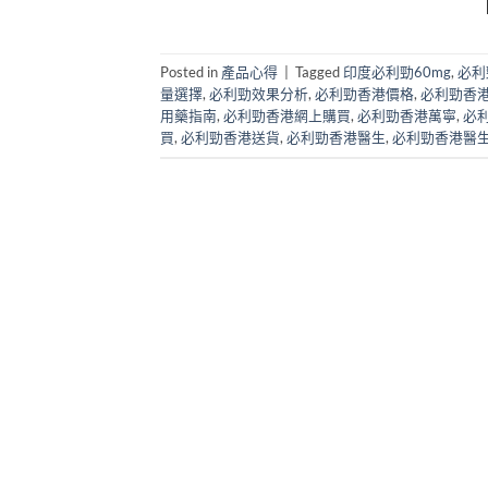
Posted in
產品心得
|
Tagged
印度必利勁60mg
,
必利勁
量選擇
,
必利勁效果分析
,
必利勁香港價格
,
必利勁香
用藥指南
,
必利勁香港網上購買
,
必利勁香港萬寧
,
必
買
,
必利勁香港送貨
,
必利勁香港醫生
,
必利勁香港醫