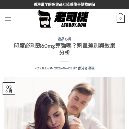
Skip
香港最早的保健品壯陽藥偉哥購物網站
to
content
0
產品心得
印度必利勁60mg算強嗎？劑量差別與效果
分析
POSTED ON
2026-06-03
BY
香港老濕機
03
6 月