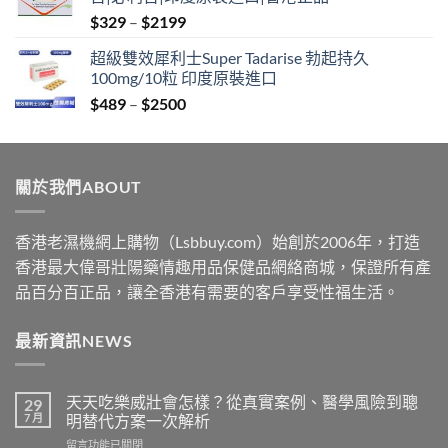
through
Price
$
329
–
$
2199
$2199
range:
超級雙效犀利士Super Tadarise 勃起持久
$329
100mg/10粒 印度原裝進口
through
Price
$
489
–
$
2500
$2199
range:
$489
through
關於我們ABOUT
$2500
香港老濕機網上購物（Lsbbuy.com）始創於2006年，打造
香港最大偉哥壯陽藥情趣用品保健品網絡商城，保證所有產
品百分百正品，讓全香港有需要的客戶享受性福生活。
最新資訊NEWS
天天吃樂威壯會怎樣？從真實案例、醫學風險到聰
29
7 月
明替代方案一次解析
在
留言功能已關閉