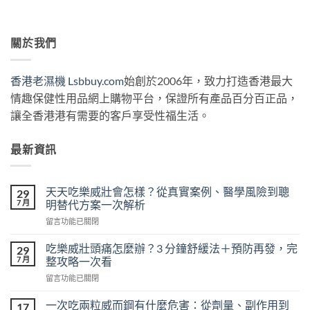
關於我們
香港老濕機 Lsbbuy.com
始創於2006年，致力打造香港最大
情趣保健性用品網上購物平台，保證所有產品百分百正品，
讓全香港港有需要的客戶享受性福生活。
最新資訊
天天吃樂威壯會怎樣？從真實案例、醫學風險到聰
29
7 月
明替代方案一次解析
在
留言功能已關閉
〈天
天
吃樂威壯頭痛怎麼辦？3 分鐘舒緩法＋預防再發，完
29
吃
7 月
整攻略一次看
樂
在
留言功能已關閉
威
〈吃
壯
樂
會
一次吃兩粒威而鋼有什麼危害：從劑量、副作用到
17