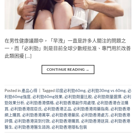
在男性健康議題中，「早洩」一直是許多人關注的問題之
一，而「必利勁」則是目前全球少數經批准、專門用於改善
此類困擾 […]
CONTINUE READING
→
Posted in
產品心得
|
Tagged
印度必利勁60mg
,
必利勁30mg vs 60mg
,
必
利勁60mg強度
,
必利勁60mg效果
,
必利勁劑量比較
,
必利勁劑量選擇
,
必利
勁效果分析
,
必利勁香港價格
,
必利勁香港副作用處理
,
必利勁香港合法購
買
,
必利勁香港屈臣氏
,
必利勁香港正品
,
必利勁香港用藥指南
,
必利勁香港
網上購買
,
必利勁香港萬寧
,
必利勁香港藥房
,
必利勁香港處方
,
必利勁香港
評價
,
必利勁香港貨到付款
,
必利勁香港購買
,
必利勁香港送貨
,
必利勁香港
醫生
,
必利勁香港醫生諮詢
,
必利勁香港隱私包裝