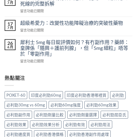
威
怎
7 月
死線的完整拆解
壯
樣？
在
留言功能已關閉
頭
從
〈一
痛
真
次
怎
超級希愛力：改變性功能障礙治療的突破性藥物
17
實
吃
麼
7 月
案
在
留言功能已關閉
兩
辦？
例、
〈超
粒
3
醫
級
犀利士 5mg 每日錠評價如何？有冇副作用？藥師：
威
26
分
學
希
6 月
而
皇牌係「隨興＋護前列腺」，但「5mg 細粒」唔等
鐘
風
愛
鋼
於「零副作用」
舒
險
力：
有
緩
到
在
改
留言功能已關閉
什
法
聰
〈犀
變
麼
＋
明
利
性
危
預
替
士
功
熱點關注
害：
防
代
5mg
能
從
再
方
每
障
劑
發，
案
日
礙
量、
POXET-60
印度必利勁60mg
印度必利勁香港哪裡買
必利勁
完
一
錠
治
副
整
次
評
療
作
必利勁30mg vs 60mg
必利勁60mg強度
必利勁60mg效果
攻
解
價
的
用
略
析〉
如
突
必利勁副作用
必利勁劑量比較
必利勁劑量選擇
必利勁屈臣氏
到
一
中
何？
破
死
次
有
性
必利勁效果
必利勁效果分析
必利勁有效
必利勁用法
線
看〉
冇
藥
的
中
副
必利勁邊度買
必利勁香港價格
必利勁香港副作用處理
物〉
完