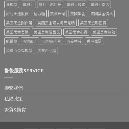
副
整
次
療
漢馬糖
犀利士
犀利士屈臣氏
犀利士效果
犀利士藥店
作
攻
解
的
用
略
析〉
犀利士邊度買
精力糖
美國輝瑞
美國黑金
美國黑金價格
突
到
一
中
破
死
次
美國黑金副作用
美國黑金可以每天吃嗎
美國黑金哪裡買
性
線
看〉
藥
的
中
美國黑金官網
美國黑金屈臣氏
美國黑金心得
美國黑金無效
物〉
完
中
整
能量糖
西地那非
西地那非片
西妥替芬
香港偉哥
拆
解〉
馬來西亞悍馬糖
馬來西亞糖
中
售後服務SERVICE
聯繫我們
私隱政策
退貨&換貨