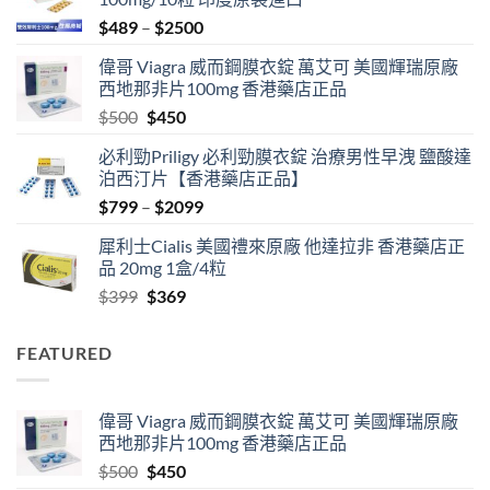
Price
$
489
–
$
2500
range:
偉哥 Viagra 威而鋼膜衣錠 萬艾可 美國輝瑞原廠
$489
西地那非片100mg 香港藥店正品
through
Original
Current
$
500
$
450
$2500
price
price
必利勁Priligy 必利勁膜衣錠 治療男性早洩 鹽酸達
was:
is:
泊西汀片【香港藥店正品】
$500.
$450.
Price
$
799
–
$
2099
range:
犀利士Cialis 美國禮來原廠 他達拉非 香港藥店正
$799
品 20mg 1盒/4粒
through
Original
Current
$
399
$
369
$2099
price
price
was:
is:
FEATURED
$399.
$369.
偉哥 Viagra 威而鋼膜衣錠 萬艾可 美國輝瑞原廠
西地那非片100mg 香港藥店正品
Original
Current
$
500
$
450