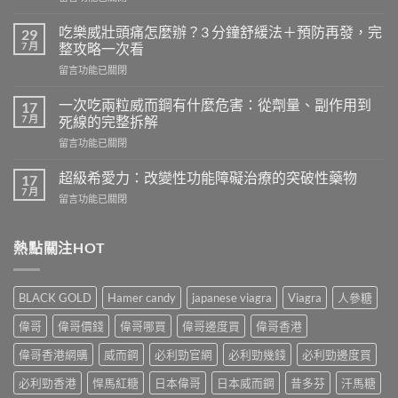
〈天
天
吃樂威壯頭痛怎麼辦？3 分鐘舒緩法＋預防再發，完
29
吃
7 月
整攻略一次看
樂
在
留言功能已關閉
威
〈吃
壯
樂
會
一次吃兩粒威而鋼有什麼危害：從劑量、副作用到
17
威
怎
7 月
死線的完整拆解
壯
樣？
在
留言功能已關閉
頭
從
〈一
痛
真
次
怎
超級希愛力：改變性功能障礙治療的突破性藥物
17
實
吃
麼
7 月
案
在
留言功能已關閉
兩
辦？
例、
〈超
粒
3
醫
級
威
分
學
希
熱點關注HOT
而
鐘
風
愛
鋼
舒
險
力：
有
緩
到
改
什
法
BLACK GOLD
Hamer candy
japanese viagra
Viagra
人參糖
聰
變
麼
＋
明
性
危
偉哥
偉哥價錢
偉哥哪買
偉哥邊度買
偉哥香港
預
替
功
害：
防
代
能
偉哥香港網購
威而鋼
必利勁官網
必利勁幾錢
必利勁邊度買
從
再
方
障
劑
發，
案
礙
必利勁香港
悍馬紅糖
日本偉哥
日本威而鋼
昔多芬
汗馬糖
量、
完
一
治