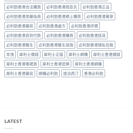
作
中
整
必利勁香港合法購買
必利勁香港屈臣氏
必利勁香港正品
用？
拆
藥
解〉
必利勁香港用藥指南
必利勁香港網上購買
必利勁香港萬寧
師：
中
皇
必利勁香港藥房
必利勁香港處方
必利勁香港評價
牌
係
必利勁香港貨到付款
必利勁香港購買
必利勁香港送貨
「隨
興
必利勁香港醫生
必利勁香港醫生諮詢
必利勁香港隱私包裝
＋
護
早洩
犀利士價錢
犀利士正版
犀利士網購
犀利士香港價錢
前
列
犀利士香港哪裡買
犀利士香港官網
犀利士香港網購
腺」，
但
犀利士香港藥房
網購必利勁
達泊西汀
香港必利勁
「5mg
細
粒」
唔
等
於
「零
副
作
LATEST
用」〉
中