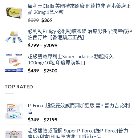
price
price
犀利士Cialis 美國禮來原廠 他達拉非 香港藥店正
was:
is:
品 20mg 1盒/4粒
$500.
$450.
Original
Current
$
399
$
369
price
price
必利勁Priligy 必利勁膜衣錠 治療男性早洩 鹽酸達
was:
is:
泊西汀片【香港藥店正品】
$399.
$369.
Price
$
799
–
$
2099
range:
超級雙效犀利士Super Tadarise 勃起持久
$799
100mg/10粒 印度原裝進口
through
Price
$
489
–
$
2500
$2099
range:
$489
TOP RATED
through
$2500
P-Force 超級雙效威而鋼加強版 藍P 普力吉 必利
吉
Price
$
349
–
$
2199
range:
超級雙效威而鋼|Super P-Force|綠P-Force|普力
$349
吉|必利吉|印度原裝進口|香港正品