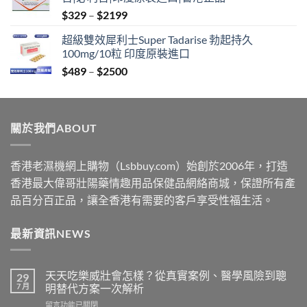
through
Price
$
329
–
$
2199
$2199
range:
超級雙效犀利士Super Tadarise 勃起持久
$329
100mg/10粒 印度原裝進口
through
Price
$
489
–
$
2500
$2199
range:
$489
through
關於我們ABOUT
$2500
香港老濕機網上購物（Lsbbuy.com）始創於2006年，打造
香港最大偉哥壯陽藥情趣用品保健品網絡商城，保證所有產
品百分百正品，讓全香港有需要的客戶享受性福生活。
最新資訊NEWS
天天吃樂威壯會怎樣？從真實案例、醫學風險到聰
29
7 月
明替代方案一次解析
在
留言功能已關閉