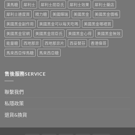
副
整
次
療
漢馬糖
犀利士
犀利士屈臣氏
犀利士效果
犀利士藥店
作
攻
解
的
用
略
析〉
犀利士邊度買
精力糖
美國輝瑞
美國黑金
美國黑金價格
突
到
一
中
破
死
次
美國黑金副作用
美國黑金可以每天吃嗎
美國黑金哪裡買
性
線
看〉
藥
的
中
美國黑金官網
美國黑金屈臣氏
美國黑金心得
美國黑金無效
物〉
完
中
整
能量糖
西地那非
西地那非片
西妥替芬
香港偉哥
拆
解〉
馬來西亞悍馬糖
馬來西亞糖
中
售後服務SERVICE
聯繫我們
私隱政策
退貨&換貨