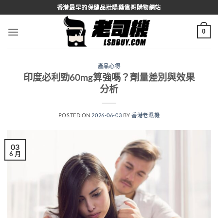
Skip
香港最早的保健品壯陽藥偉哥購物網站
to
content
0
產品心得
印度必利勁60mg算強嗎？劑量差別與效果
分析
POSTED ON
2026-06-03
BY
香港老濕機
03
6 月