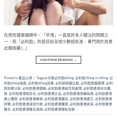
在男性健康議題中，「早洩」一直是許多人關注的問題之
一，而「必利勁」則是目前全球少數經批准、專門用於改善
此類困擾 […]
CONTINUE READING
→
Posted in
產品心得
|
Tagged
印度必利勁60mg
,
必利勁30mg vs 60mg
,
必
利勁60mg強度
,
必利勁60mg效果
,
必利勁劑量比較
,
必利勁劑量選擇
,
必利
勁效果分析
,
必利勁香港價格
,
必利勁香港副作用處理
,
必利勁香港合法購
買
,
必利勁香港屈臣氏
,
必利勁香港正品
,
必利勁香港用藥指南
,
必利勁香港
網上購買
,
必利勁香港萬寧
,
必利勁香港藥房
,
必利勁香港處方
,
必利勁香港
評價
,
必利勁香港貨到付款
,
必利勁香港購買
,
必利勁香港送貨
,
必利勁香港
醫生
,
必利勁香港醫生諮詢
,
必利勁香港隱私包裝