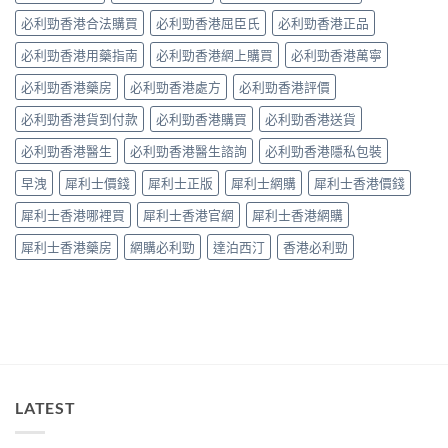
作
中
整
必利勁香港合法購買
必利勁香港屈臣氏
必利勁香港正品
用？
拆
藥
解〉
必利勁香港用藥指南
必利勁香港網上購買
必利勁香港萬寧
師：
中
皇
必利勁香港藥房
必利勁香港處方
必利勁香港評價
牌
係
必利勁香港貨到付款
必利勁香港購買
必利勁香港送貨
「隨
興
必利勁香港醫生
必利勁香港醫生諮詢
必利勁香港隱私包裝
＋
護
早洩
犀利士價錢
犀利士正版
犀利士網購
犀利士香港價錢
前
列
犀利士香港哪裡買
犀利士香港官網
犀利士香港網購
腺」，
但
犀利士香港藥房
網購必利勁
達泊西汀
香港必利勁
「5mg
細
粒」
唔
等
於
「零
副
作
LATEST
用」〉
中