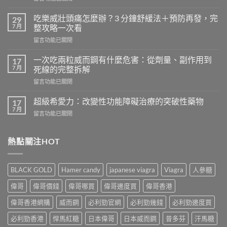
〈天
天
吃樂威壯頭痛怎麼辦？3 分鐘舒緩法＋預防再發，完
29
吃
7 月
整攻略一次看
樂
在
留言功能已關閉
威
〈吃
壯
樂
會
一次吃兩粒威而鋼有什麼危害：從劑量、副作用到
17
威
怎
7 月
死線的完整拆解
壯
樣？
在
留言功能已關閉
頭
從
〈一
痛
真
次
怎
超級希愛力：改變性功能障礙治療的突破性藥物
17
實
吃
麼
7 月
案
在
留言功能已關閉
兩
辦？
例、
〈超
粒
3
醫
級
威
分
學
希
熱點關注HOT
而
鐘
風
愛
鋼
舒
險
力：
有
緩
到
改
什
法
BLACK GOLD
Hamer candy
japanese viagra
Viagra
人參糖
聰
變
麼
＋
明
性
危
偉哥
偉哥價錢
偉哥哪買
偉哥邊度買
偉哥香港
預
替
功
害：
防
代
能
偉哥香港網購
威而鋼
必利勁官網
必利勁幾錢
必利勁邊度買
從
再
方
障
劑
發，
案
礙
必利勁香港
悍馬紅糖
日本偉哥
日本威而鋼
昔多芬
汗馬糖
量、
完
一
治