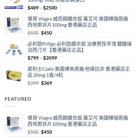
Price
$
489
–
$
2500
range:
偉哥 Viagra 威而鋼膜衣錠 萬艾可 美國輝瑞原廠
$489
西地那非片100mg 香港藥店正品
through
Original
Current
$
500
$
450
$2500
price
price
必利勁Priligy 必利勁膜衣錠 治療男性早洩 鹽酸達
was:
is:
泊西汀片【香港藥店正品】
$500.
$450.
Price
$
799
–
$
2099
range:
犀利士Cialis 美國禮來原廠 他達拉非 香港藥店正
$799
品 20mg 1盒/4粒
through
Original
Current
$
399
$
369
$2099
price
price
was:
is:
FEATURED
$399.
$369.
偉哥 Viagra 威而鋼膜衣錠 萬艾可 美國輝瑞原廠
西地那非片100mg 香港藥店正品
Original
Current
$
500
$
450