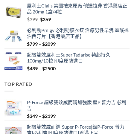
price
price
犀利士Cialis 美國禮來原廠 他達拉非 香港藥店正
was:
is:
品 20mg 1盒/4粒
$500.
$450.
Original
Current
$
399
$
369
price
price
必利勁Priligy 必利勁膜衣錠 治療男性早洩 鹽酸達
was:
is:
泊西汀片【香港藥店正品】
$399.
$369.
Price
$
799
–
$
2099
range:
超級雙效犀利士Super Tadarise 勃起持久
$799
100mg/10粒 印度原裝進口
through
Price
$
489
–
$
2500
$2099
range:
$489
TOP RATED
through
$2500
P-Force 超級雙效威而鋼加強版 藍P 普力吉 必利
吉
Price
$
349
–
$
2199
range:
超級雙效威而鋼|Super P-Force|綠P-Force|普力
$349
吉|必利吉|印度原裝進口|香港正品