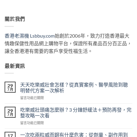
關於我們
香港老濕機 Lsbbuy.com
始創於2006年，致力打造香港最大
情趣保健性用品網上購物平台，保證所有產品百分百正品，
讓全香港港有需要的客戶享受性福生活。
最新資訊
天天吃樂威壯會怎樣？從真實案例、醫學風險到聰
29
7 月
明替代方案一次解析
在
留言功能已關閉
〈天
天
吃樂威壯頭痛怎麼辦？3 分鐘舒緩法＋預防再發，完
29
吃
7 月
整攻略一次看
樂
在
留言功能已關閉
威
〈吃
壯
樂
會
一次吃兩粒威而鋼有什麼危害：從劑量、副作用到
17