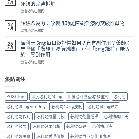
威
怎
7 月
死線的完整拆解
壯
樣？
在
留言功能已關閉
頭
從
〈一
痛
真
次
怎
超級希愛力：改變性功能障礙治療的突破性藥物
17
實
吃
麼
7 月
案
在
留言功能已關閉
兩
辦？
例、
〈超
粒
3
醫
級
犀利士 5mg 每日錠評價如何？有冇副作用？藥師：
威
26
分
學
希
6 月
而
皇牌係「隨興＋護前列腺」，但「5mg 細粒」唔等
鐘
風
愛
鋼
於「零副作用」
舒
險
力：
有
緩
到
在
改
留言功能已關閉
什
法
聰
〈犀
變
麼
＋
明
利
性
危
預
替
士
功
熱點關注
害：
防
代
5mg
能
從
再
方
每
障
劑
發，
案
日
礙
量、
POXET-60
印度必利勁60mg
印度必利勁香港哪裡買
必利勁
完
一
錠
治
副
整
次
評
療
作
必利勁30mg vs 60mg
必利勁60mg強度
必利勁60mg效果
攻
解
價
的
用
略
析〉
如
突
必利勁副作用
必利勁劑量比較
必利勁劑量選擇
必利勁屈臣氏
到
一
中
何？
破
死
次
有
性
必利勁效果
必利勁效果分析
必利勁有效
必利勁用法
線
看〉
冇
藥
的
中
副
必利勁邊度買
必利勁香港價格
必利勁香港副作用處理
物〉
完