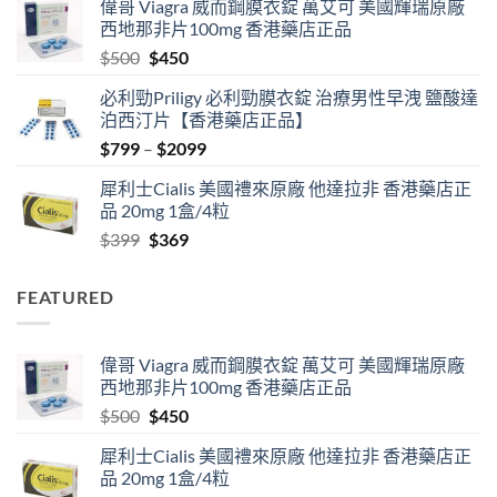
偉哥 Viagra 威而鋼膜衣錠 萬艾可 美國輝瑞原廠
$489
西地那非片100mg 香港藥店正品
through
Original
Current
$
500
$
450
$2500
price
price
必利勁Priligy 必利勁膜衣錠 治療男性早洩 鹽酸達
was:
is:
泊西汀片【香港藥店正品】
$500.
$450.
Price
$
799
–
$
2099
range:
犀利士Cialis 美國禮來原廠 他達拉非 香港藥店正
$799
品 20mg 1盒/4粒
through
Original
Current
$
399
$
369
$2099
price
price
was:
is:
FEATURED
$399.
$369.
偉哥 Viagra 威而鋼膜衣錠 萬艾可 美國輝瑞原廠
西地那非片100mg 香港藥店正品
Original
Current
$
500
$
450
price
price
犀利士Cialis 美國禮來原廠 他達拉非 香港藥店正
was:
is:
品 20mg 1盒/4粒
$500.
$450.