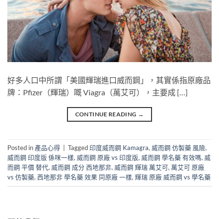
好多人口中所謂「美國輝瑞進口威而鋼」，其實係指原廠品
牌：Pfizer（輝瑞）嘅 Viagra（萬艾可），主要成 […]
CONTINUE READING
→
Posted in
產品心得
|
Tagged
印度威而鋼 Kamagra
,
威而鋼 仿製藥 風險
,
威而鋼 印度版 係咪一樣
,
威而鋼 原廠 vs 印度版
,
威而鋼 學名藥 有效嗎
,
威
而鋼 平價 替代
,
威而鋼 成分 西地那非
,
威而鋼 輝瑞 萬艾可
,
萬艾可 原廠
vs 仿製藥
,
西地那非 學名藥 效果 同原廠 一樣
,
輝瑞 原廠 威而鋼 vs 學名藥