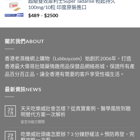
超級雙效犀利士Super Tadarise 勃起持久
$329
100mg/10粒 印度原裝進口
through
Price
$
489
–
$
2500
$2199
range:
$489
through
關於我們ABOUT
$2500
香港老濕機網上購物（Lsbbuy.com）始創於2006年，打造
香港最大偉哥壯陽藥情趣用品保健品網絡商城，保證所有產
品百分百正品，讓全香港有需要的客戶享受性福生活。
最新資訊NEWS
天天吃樂威壯會怎樣？從真實案例、醫學風險到聰
29
7 月
明替代方案一次解析
在
留言功能已關閉
〈天
天
吃樂威壯頭痛怎麼辦？3 分鐘舒緩法＋預防再發，完
29
吃
7 月
整攻略一次看