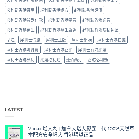
師：
中
皇
必利勁香港藥房
必利勁香港處方
必利勁香港評價
牌
係
必利勁香港貨到付款
必利勁香港購買
必利勁香港送貨
「隨
興
必利勁香港醫生
必利勁香港醫生諮詢
必利勁香港隱私包裝
＋
護
早洩
犀利士價錢
犀利士正版
犀利士網購
犀利士香港價錢
前
列
犀利士香港哪裡買
犀利士香港官網
犀利士香港網購
腺」，
但
犀利士香港藥房
網購必利勁
達泊西汀
香港必利勁
「5mg
細
粒」
唔
等
於
「零
副
作
LATEST
用」〉
中
Vimax 增大丸|| 加拿大增大膠囊二代 100%天然草
本配方安全增大 香港現貨正品