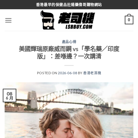
Skip
香港最早的保健品壯陽藥偉哥購物網站
to
content
0
產品心得
美國輝瑞原廠威而鋼 vs「學名藥／印度
版」：差喺邊？一次講清
POSTED ON
2026-06-08
BY
香港老濕機
08
6 月