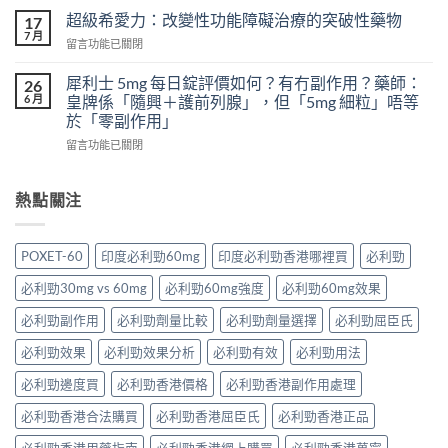
真
次
怎
超級希愛力：改變性功能障礙治療的突破性藥物
17
實
吃
麼
7 月
案
在
留言功能已關閉
兩
辦？
例、
〈超
粒
3
醫
級
犀利士 5mg 每日錠評價如何？有冇副作用？藥師：
威
26
分
學
希
6 月
而
皇牌係「隨興＋護前列腺」，但「5mg 細粒」唔等
鐘
風
愛
鋼
於「零副作用」
舒
險
力：
有
緩
到
在
改
留言功能已關閉
什
法
聰
〈犀
變
麼
＋
明
利
性
危
預
替
士
功
熱點關注
害：
防
代
5mg
能
從
再
方
每
障
劑
發，
案
日
礙
量、
POXET-60
印度必利勁60mg
印度必利勁香港哪裡買
必利勁
完
一
錠
治
副
整
次
評
療
作
必利勁30mg vs 60mg
必利勁60mg強度
必利勁60mg效果
攻
解
價
的
用
略
析〉
如
突
必利勁副作用
必利勁劑量比較
必利勁劑量選擇
必利勁屈臣氏
到
一
中
何？
破
死
次
有
性
必利勁效果
必利勁效果分析
必利勁有效
必利勁用法
線
看〉
冇
藥
的
中
副
必利勁邊度買
必利勁香港價格
必利勁香港副作用處理
物〉
完
作
中
整
必利勁香港合法購買
必利勁香港屈臣氏
必利勁香港正品
用？
拆
藥
解〉
必利勁香港用藥指南
必利勁香港網上購買
必利勁香港萬寧