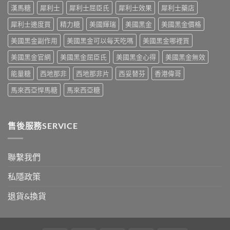
副
整
次
療
漢馬糖
犀利士
犀利士屈臣氏
犀利士效果
犀利士藥店
作
攻
解
的
用
略
析〉
犀利士邊度買
精力糖
美國輝瑞
美國黑金
美國黑金價格
突
到
一
中
破
死
次
美國黑金副作用
美國黑金可以每天吃嗎
美國黑金哪裡買
性
線
看〉
藥
的
中
美國黑金官網
美國黑金屈臣氏
美國黑金心得
美國黑金無效
物〉
完
中
整
能量糖
西地那非
西地那非片
西妥替芬
香港偉哥
拆
解〉
馬來西亞悍馬糖
馬來西亞糖
中
售後服務SERVICE
聯繫我們
私隱政策
退貨&換貨