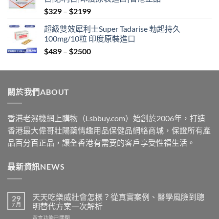
through
Price
$
329
–
$
2199
$2199
range:
超級雙效犀利士Super Tadarise 勃起持久
$329
100mg/10粒 印度原裝進口
through
Price
$
489
–
$
2500
$2199
range:
$489
through
關於我們ABOUT
$2500
香港老濕機網上購物（Lsbbuy.com）始創於2006年，打造
香港最大偉哥壯陽藥情趣用品保健品網絡商城，保證所有產
品百分百正品，讓全香港有需要的客戶享受性福生活。
最新資訊NEWS
天天吃樂威壯會怎樣？從真實案例、醫學風險到聰
29
7 月
明替代方案一次解析
在
留言功能已關閉