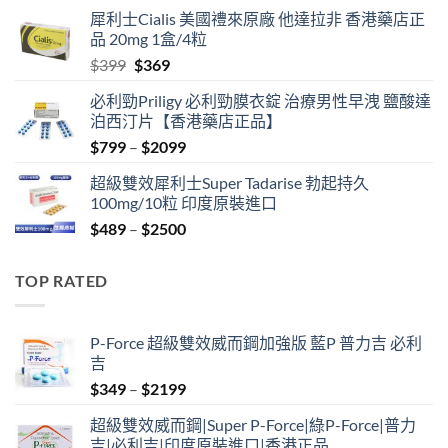
price
price
犀利士Cialis 美國禮來原廠 他達拉非 香港藥店正
was:
is:
品 20mg 1盒/4粒
$500.
$450.
Original
Current
$
399
$
369
price
price
必利勁Priligy 必利勁膜衣錠 治療男性早洩 鹽酸達
was:
is:
泊西汀片【香港藥店正品】
$399.
$369.
Price
$
799
–
$
2099
range:
超級雙效犀利士Super Tadarise 勃起持久
$799
100mg/10粒 印度原裝進口
through
Price
$
489
–
$
2500
$2099
range:
$489
TOP RATED
through
$2500
P-Force 超級雙效威而鋼加強版 藍P 普力吉 必利
吉
Price
$
349
–
$
2199
range:
超級雙效威而鋼|Super P-Force|綠P-Force|普力
$349
吉|必利吉|印度原裝進口|香港正品