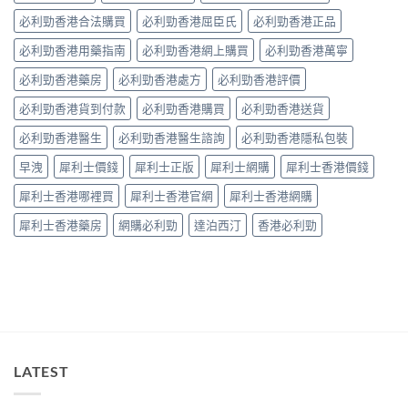
作
中
整
必利勁香港合法購買
必利勁香港屈臣氏
必利勁香港正品
用？
拆
藥
解〉
必利勁香港用藥指南
必利勁香港網上購買
必利勁香港萬寧
師：
中
皇
必利勁香港藥房
必利勁香港處方
必利勁香港評價
牌
係
必利勁香港貨到付款
必利勁香港購買
必利勁香港送貨
「隨
興
必利勁香港醫生
必利勁香港醫生諮詢
必利勁香港隱私包裝
＋
護
早洩
犀利士價錢
犀利士正版
犀利士網購
犀利士香港價錢
前
列
犀利士香港哪裡買
犀利士香港官網
犀利士香港網購
腺」，
但
犀利士香港藥房
網購必利勁
達泊西汀
香港必利勁
「5mg
細
粒」
唔
等
於
「零
副
作
LATEST
用」〉
中