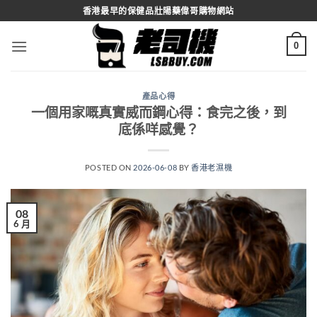
Skip
香港最早的保健品壯陽藥偉哥購物網站
to
content
0
產品心得
一個用家嘅真實威而鋼心得：食完之後，到
底係咩感覺？
POSTED ON
2026-06-08
BY
香港老濕機
08
6 月