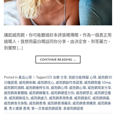
講起威而鋼，你可能聽過好多誇張嘅傳聞。作為一個真正用
過嘅人，我想用最白嘅話同你分享，由決定食、到等藥力、
到實際 […]
CONTINUE READING
→
Posted in
產品心得
|
Tagged
ED 治療 分享
,
勃起功能障礙 心得
,
威而鋼30
分鐘感覺
,
威而鋼依賴
,
威而鋼信心
,
威而鋼副作用感覺
,
威而鋼劑量 50mg
,
威而鋼同酒精
,
威而鋼幾時生效
,
威而鋼心得
,
威而鋼心理
,
威而鋼用家分享
,
威而鋼真實體驗
,
威而鋼睇醫生
,
威而鋼硬度分別
,
威而鋼禁忌
,
威而鋼空腹
食
,
威而鋼脷底丸
,
威而鋼處方
,
威而鋼表現焦慮
,
威而鋼面紅
,
威而鋼頭痛
,
威而鋼食完係點
,
威而鋼香港
,
威而鋼香港藥房
,
威而鋼香港購買
,
威而鋼鼻
塞
,
男士健康 香港
,
第一次食威而鋼感覺
,
食威而鋼感覺