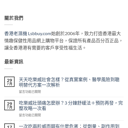
關於我們
香港老濕機 Lsbbuy.com
始創於2006年，致力打造香港最大
情趣保健性用品網上購物平台，保證所有產品百分百正品，
讓全香港港有需要的客戶享受性福生活。
最新資訊
天天吃樂威壯會怎樣？從真實案例、醫學風險到聰
29
7 月
明替代方案一次解析
在
留言功能已關閉
〈天
天
吃樂威壯頭痛怎麼辦？3 分鐘舒緩法＋預防再發，完
29
吃
7 月
整攻略一次看
樂
在
留言功能已關閉
威
〈吃
壯
樂
會
一次吃兩粒威而鋼有什麼危害：從劑量、副作用到
17