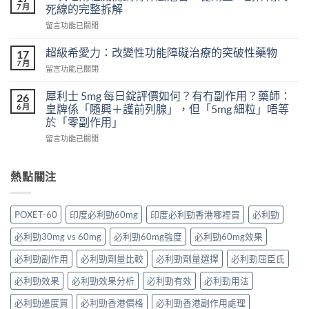
威
怎
7 月
死線的完整拆解
壯
樣？
在
留言功能已關閉
頭
從
〈一
痛
真
次
怎
超級希愛力：改變性功能障礙治療的突破性藥物
17
實
吃
麼
7 月
案
在
留言功能已關閉
兩
辦？
例、
〈超
粒
3
醫
級
犀利士 5mg 每日錠評價如何？有冇副作用？藥師：
威
26
分
學
希
6 月
而
皇牌係「隨興＋護前列腺」，但「5mg 細粒」唔等
鐘
風
愛
鋼
於「零副作用」
舒
險
力：
有
緩
到
在
改
留言功能已關閉
什
法
聰
〈犀
變
麼
＋
明
利
性
危
預
替
士
功
熱點關注
害：
防
代
5mg
能
從
再
方
每
障
劑
發，
案
日
礙
量、
POXET-60
印度必利勁60mg
印度必利勁香港哪裡買
必利勁
完
一
錠
治
副
整
次
評
療
作
必利勁30mg vs 60mg
必利勁60mg強度
必利勁60mg效果
攻
解
價
的
用
略
析〉
如
突
必利勁副作用
必利勁劑量比較
必利勁劑量選擇
必利勁屈臣氏
到
一
中
何？
破
死
次
有
性
必利勁效果
必利勁效果分析
必利勁有效
必利勁用法
線
看〉
冇
藥
的
中
副
必利勁邊度買
必利勁香港價格
必利勁香港副作用處理
物〉
完