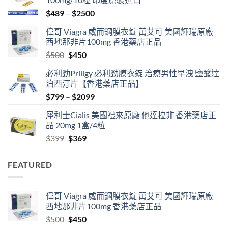
Price
$
489
–
$
2500
range:
偉哥 Viagra 威而鋼膜衣錠 萬艾可 美國輝瑞原廠
$489
西地那非片100mg 香港藥店正品
through
Original
Current
$
500
$
450
$2500
price
price
必利勁Priligy 必利勁膜衣錠 治療男性早洩 鹽酸達
was:
is:
泊西汀片【香港藥店正品】
$500.
$450.
Price
$
799
–
$
2099
range:
犀利士Cialis 美國禮來原廠 他達拉非 香港藥店正
$799
品 20mg 1盒/4粒
through
Original
Current
$
399
$
369
$2099
price
price
was:
is:
FEATURED
$399.
$369.
偉哥 Viagra 威而鋼膜衣錠 萬艾可 美國輝瑞原廠
西地那非片100mg 香港藥店正品
Original
Current
$
500
$
450