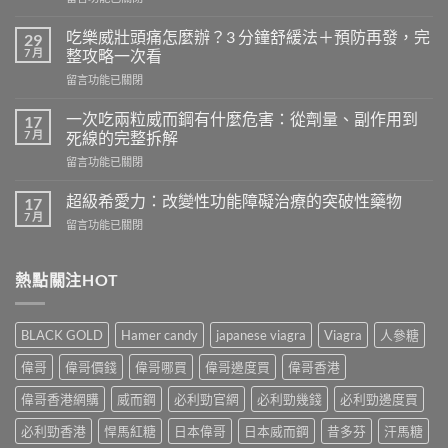
〈天
天
吃樂威壯頭痛怎麼辦？3 分鐘舒緩法＋預防再發，完
29
吃
7 月
整攻略一次看
樂
在
留言功能已關閉
威
〈吃
壯
樂
會
一次吃兩粒威而鋼有什麼危害：從劑量、副作用到
17
威
怎
7 月
死線的完整拆解
壯
樣？
在
留言功能已關閉
頭
從
〈一
痛
真
次
怎
超級希愛力：改變性功能障礙治療的突破性藥物
17
實
吃
麼
7 月
案
在
留言功能已關閉
兩
辦？
例、
〈超
粒
3
醫
級
威
分
學
希
熱點關注HOT
而
鐘
風
愛
鋼
舒
險
力：
有
緩
到
改
什
法
BLACK GOLD
Hamer candy
japanese viagra
Viagra
人參糖
聰
變
麼
＋
明
性
危
偉哥
偉哥價錢
偉哥哪買
偉哥邊度買
偉哥香港
預
替
功
害：
防
代
能
偉哥香港網購
威而鋼
必利勁官網
必利勁幾錢
必利勁邊度買
從
再
方
障
劑
發，
案
礙
必利勁香港
悍馬紅糖
日本偉哥
日本威而鋼
昔多芬
汗馬糖
量、
完
一
治