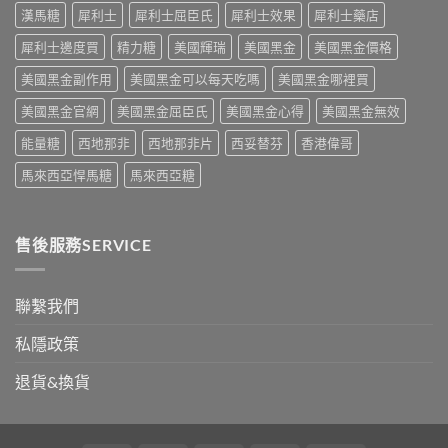
副
整
次
療
漢馬糖
犀利士
犀利士屈臣氏
犀利士效果
犀利士藥店
作
攻
解
的
用
略
析〉
犀利士邊度買
精力糖
美國輝瑞
美國黑金
美國黑金價格
突
到
一
中
破
死
次
美國黑金副作用
美國黑金可以每天吃嗎
美國黑金哪裡買
性
線
看〉
藥
的
中
美國黑金官網
美國黑金屈臣氏
美國黑金心得
美國黑金無效
物〉
完
中
整
能量糖
西地那非
西地那非片
西妥替芬
香港偉哥
拆
解〉
馬來西亞悍馬糖
馬來西亞糖
中
售後服務SERVICE
聯繫我們
私隱政策
退貨&換貨