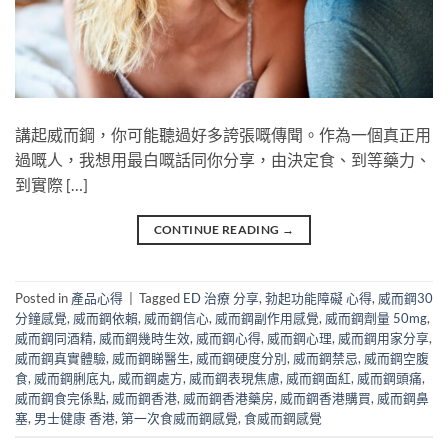
講起威而鋼，你可能聽過好多誇張嘅傳聞。作為一個真正用
過嘅人，我想用最白嘅話同你分享，由決定食、到等藥力、
到實際 […]
CONTINUE READING
→
Posted in
產品心得
|
Tagged
ED 治療 分享
,
勃起功能障礙 心得
,
威而鋼30
分鐘感覺
,
威而鋼依賴
,
威而鋼信心
,
威而鋼副作用感覺
,
威而鋼劑量 50mg
,
威而鋼同酒精
,
威而鋼幾時生效
,
威而鋼心得
,
威而鋼心理
,
威而鋼用家分享
,
威而鋼真實體驗
,
威而鋼睇醫生
,
威而鋼硬度分別
,
威而鋼禁忌
,
威而鋼空腹
食
,
威而鋼脷底丸
,
威而鋼處方
,
威而鋼表現焦慮
,
威而鋼面紅
,
威而鋼頭痛
,
威而鋼食完係點
,
威而鋼香港
,
威而鋼香港藥房
,
威而鋼香港購買
,
威而鋼鼻
塞
,
男士健康 香港
,
第一次食威而鋼感覺
,
食威而鋼感覺