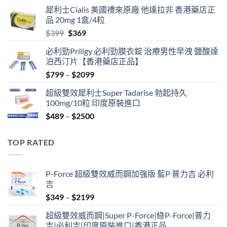
price
price
犀利士Cialis 美國禮來原廠 他達拉非 香港藥店正
was:
is:
品 20mg 1盒/4粒
$500.
$450.
Original
Current
$
399
$
369
price
price
必利勁Priligy 必利勁膜衣錠 治療男性早洩 鹽酸達
was:
is:
泊西汀片【香港藥店正品】
$399.
$369.
Price
$
799
–
$
2099
range:
超級雙效犀利士Super Tadarise 勃起持久
$799
100mg/10粒 印度原裝進口
through
Price
$
489
–
$
2500
$2099
range:
$489
TOP RATED
through
$2500
P-Force 超級雙效威而鋼加強版 藍P 普力吉 必利
吉
Price
$
349
–
$
2199
range:
超級雙效威而鋼|Super P-Force|綠P-Force|普力
$349
吉|必利吉|印度原裝進口|香港正品