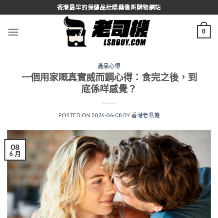
Skip
香港最早的保健品壯陽藥偉哥購物網站
to
content
0
產品心得
一個用家嘅真實威而鋼心得：食完之後，到
底係咩感覺？
POSTED ON
2026-06-08
BY
香港老濕機
08
6 月