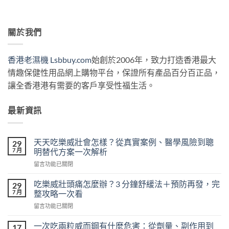
關於我們
香港老濕機 Lsbbuy.com
始創於2006年，致力打造香港最大
情趣保健性用品網上購物平台，保證所有產品百分百正品，
讓全香港港有需要的客戶享受性福生活。
最新資訊
天天吃樂威壯會怎樣？從真實案例、醫學風險到聰
29
7 月
明替代方案一次解析
在
留言功能已關閉
〈天
天
吃樂威壯頭痛怎麼辦？3 分鐘舒緩法＋預防再發，完
29
吃
7 月
整攻略一次看
樂
在
留言功能已關閉
威
〈吃
壯
樂
會
一次吃兩粒威而鋼有什麼危害：從劑量、副作用到
17