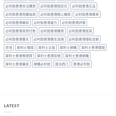
作
中
整
必利勁香港合法購買
必利勁香港屈臣氏
必利勁香港正品
用？
拆
藥
解〉
必利勁香港用藥指南
必利勁香港網上購買
必利勁香港萬寧
師：
中
皇
必利勁香港藥房
必利勁香港處方
必利勁香港評價
牌
係
必利勁香港貨到付款
必利勁香港購買
必利勁香港送貨
「隨
興
必利勁香港醫生
必利勁香港醫生諮詢
必利勁香港隱私包裝
＋
護
早洩
犀利士價錢
犀利士正版
犀利士網購
犀利士香港價錢
前
列
犀利士香港哪裡買
犀利士香港官網
犀利士香港網購
腺」，
但
犀利士香港藥房
網購必利勁
達泊西汀
香港必利勁
「5mg
細
粒」
唔
等
於
「零
副
作
LATEST
用」〉
中