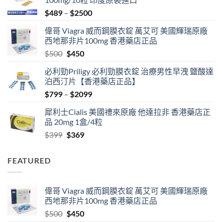
Price
$
489
–
$
2500
range:
偉哥 Viagra 威而鋼膜衣錠 萬艾可 美國輝瑞原廠
$489
西地那非片100mg 香港藥店正品
through
Original
Current
$
500
$
450
$2500
price
price
必利勁Priligy 必利勁膜衣錠 治療男性早洩 鹽酸達
was:
is:
泊西汀片【香港藥店正品】
$500.
$450.
Price
$
799
–
$
2099
range:
犀利士Cialis 美國禮來原廠 他達拉非 香港藥店正
$799
品 20mg 1盒/4粒
through
Original
Current
$
399
$
369
$2099
price
price
was:
is:
FEATURED
$399.
$369.
偉哥 Viagra 威而鋼膜衣錠 萬艾可 美國輝瑞原廠
西地那非片100mg 香港藥店正品
Original
Current
$
500
$
450