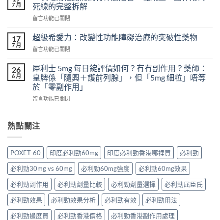
威
怎
7 月
死線的完整拆解
壯
樣？
在
留言功能已關閉
頭
從
〈一
痛
真
次
怎
超級希愛力：改變性功能障礙治療的突破性藥物
17
實
吃
麼
7 月
案
在
留言功能已關閉
兩
辦？
例、
〈超
粒
3
醫
級
犀利士 5mg 每日錠評價如何？有冇副作用？藥師：
威
26
分
學
希
6 月
而
皇牌係「隨興＋護前列腺」，但「5mg 細粒」唔等
鐘
風
愛
鋼
於「零副作用」
舒
險
力：
有
緩
到
在
改
留言功能已關閉
什
法
聰
〈犀
變
麼
＋
明
利
性
危
預
替
士
功
熱點關注
害：
防
代
5mg
能
從
再
方
每
障
劑
發，
案
日
礙
量、
POXET-60
印度必利勁60mg
印度必利勁香港哪裡買
必利勁
完
一
錠
治
副
整
次
評
療
作
必利勁30mg vs 60mg
必利勁60mg強度
必利勁60mg效果
攻
解
價
的
用
略
析〉
如
突
必利勁副作用
必利勁劑量比較
必利勁劑量選擇
必利勁屈臣氏
到
一
中
何？
破
死
次
有
性
必利勁效果
必利勁效果分析
必利勁有效
必利勁用法
線
看〉
冇
藥
的
中
副
必利勁邊度買
必利勁香港價格
必利勁香港副作用處理
物〉
完