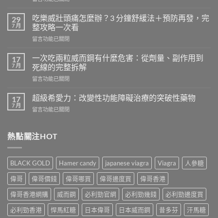
〈天
天
吃樂威壯頭痛怎麼辦？3 分鐘舒緩法＋預防再發，完
29
吃
7 月
整攻略一次看
樂
在
留言功能已關閉
威
〈吃
壯
樂
會
一次吃兩粒威而鋼有什麼危害：從劑量、副作用到
17
威
怎
7 月
死線的完整拆解
壯
樣？
在
留言功能已關閉
頭
從
〈一
痛
真
次
怎
超級希愛力：改變性功能障礙治療的突破性藥物
17
實
吃
麼
7 月
案
在
留言功能已關閉
兩
辦？
例、
〈超
粒
3
醫
級
威
分
學
希
熱點關注HOT
而
鐘
風
愛
鋼
舒
險
力：
有
緩
到
改
什
法
BLACK GOLD
Hamer candy
japanese viagra
Viagra
人參糖
聰
變
麼
＋
明
性
危
偉哥
偉哥價錢
偉哥哪買
偉哥邊度買
偉哥香港
預
替
功
害：
防
代
能
偉哥香港網購
威而鋼
必利勁官網
必利勁幾錢
必利勁邊度買
從
再
方
障
劑
發，
案
礙
必利勁香港
悍馬紅糖
日本偉哥
日本威而鋼
昔多芬
汗馬糖
量、
完
一
治