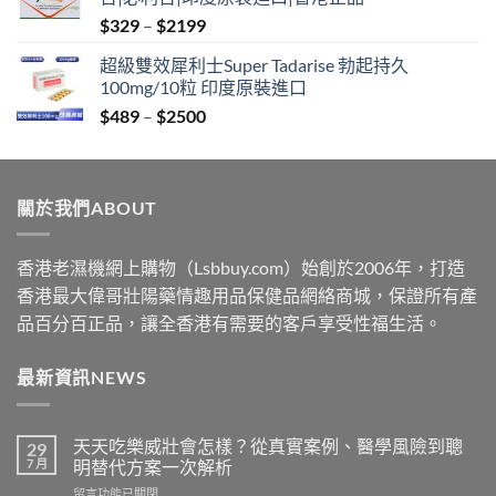
through
Price
$
329
–
$
2199
$2199
range:
超級雙效犀利士Super Tadarise 勃起持久
$329
100mg/10粒 印度原裝進口
through
Price
$
489
–
$
2500
$2199
range:
$489
through
關於我們ABOUT
$2500
香港老濕機網上購物（Lsbbuy.com）始創於2006年，打造
香港最大偉哥壯陽藥情趣用品保健品網絡商城，保證所有產
品百分百正品，讓全香港有需要的客戶享受性福生活。
最新資訊NEWS
天天吃樂威壯會怎樣？從真實案例、醫學風險到聰
29
7 月
明替代方案一次解析
在
留言功能已關閉