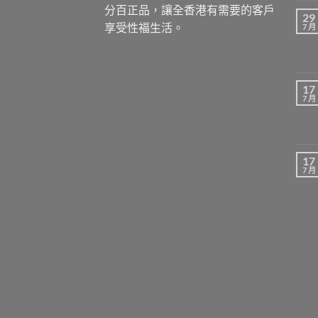
分百正品，讓全香港有需要的客戶
29
享受性福生活。
7 月
17
7 月
17
7 月