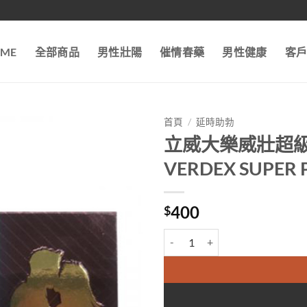
ME
全部商品
男性壯陽
催情春藥
男性健康
客
首頁
/
延時助勃
立威大樂威壯超
VERDEX SUP
400
$
立威大樂威壯超級艾力達雙效金水晶VE