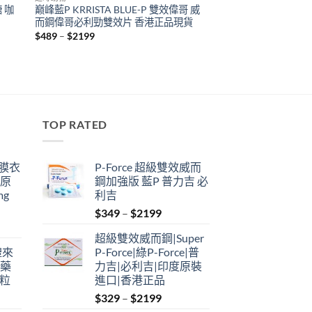
糖 咖
巅峰藍P KRRISTA BLUE-P 雙效偉哥 威
而鋼偉哥必利勁雙效片 香港正品現貨
Price
$
489
–
$
2199
range:
$489
through
$2199
TOP RATED
鋼膜衣
P-Force 超級雙效威而
瑞原
鋼加強版 藍P 普力吉 必
mg
利吉
Price
$
349
–
$
2199
range:
超級雙效威而鋼|Super
$349
禮來
P-Force|綠P-Force|普
through
港藥
力吉|必利吉|印度原裝
$2199
4粒
進口|香港正品
Price
$
329
–
$
2199
range: