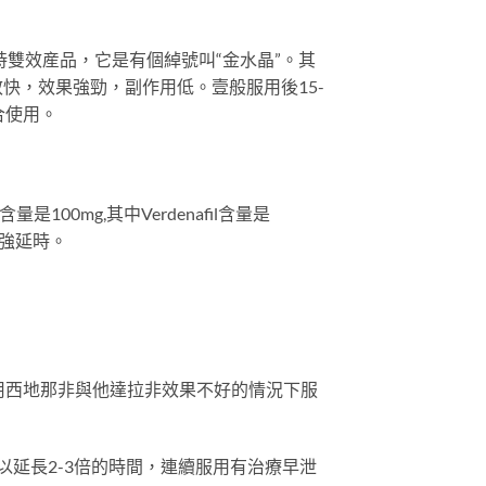
時雙效産品，它是有個綽號叫“金水晶”。其
快，效果強勁，副作用低。壹般服用後15-
合使用。
量是100mg,其中Verdenafil含量是
：超強延時。
用西地那非與他達拉非效果不好的情況下服
延長2-3倍的時間，連續服用有治療早泄