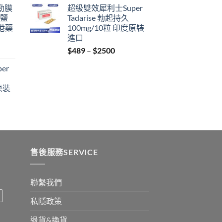
利勁膜
超級雙效犀利士Super
$329
 鹽
Tadarise 勃起持久
through
港藥
100mg/10粒 印度原裝
$2199
進口
Price
$
489
–
$
2500
:
range:
er
$489
ugh
through
原裝
9
$2500
:
ugh
0
售後服務SERVICE
聯繫我們
私隱政策
退貨&換貨