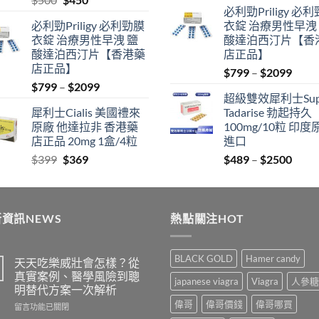
必利勁Priligy 必
price
price
was:
is:
必利勁Priligy 必利勁膜
衣錠 治療男性早洩
was:
is:
$399.
$369.
衣錠 治療男性早洩 鹽
酸達泊西汀片【香
$500.
$450.
酸達泊西汀片【香港藥
店正品】
店正品】
Price
$
799
–
$
2099
Price
$
799
–
$
2099
range
超級雙效犀利士Sup
range:
$799
犀利士Cialis 美國禮來
Tadarise 勃起持久
$799
thro
原廠 他達拉非 香港藥
100mg/10粒 印度
through
$209
店正品 20mg 1盒/4粒
進口
$2099
Original
Current
Price
$
399
$
369
$
489
–
$
2500
price
price
range
was:
is:
$489
$399.
$369.
thro
資訊NEWS
熱點關注HOT
$250
BLACK GOLD
Hamer candy
天天吃樂威壯會怎樣？從
真實案例、醫學風險到聰
japanese viagra
Viagra
人參糖
明替代方案一次解析
偉哥
偉哥價錢
偉哥哪買
在
留言功能已關閉
〈天