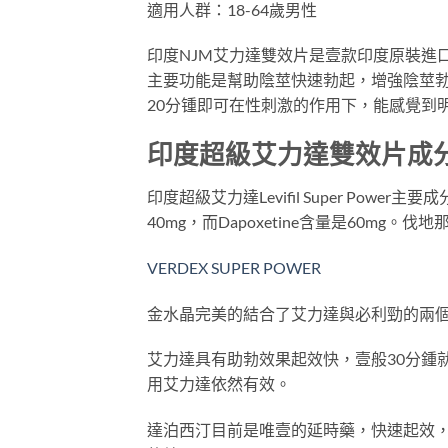
適用人群：18-64歲男性
印度NJM艾力達雙效片是壹款印度原裝進
主要功能是幫助陰莖快速勃起，增強陰莖勃
20分锺即可在性刺激的作用下，能感覺到
印度超級艾力達雙效片成
印度超級艾力達Levifil Super Power主
40mg，而Dapoxetine含量是60mg。伐地
VERDEX SUPER POWER
金水晶完美的結合了艾力達與必利勁的兩
艾力達具有助勃效果起效快，壹般30分鍾
用艾力達依然有效。
達泊西汀目前是唯壹的延時藥，快速起效，