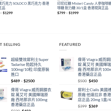
巧克力 SOLOCO 黑巧克力 香港
印尼红糖 Misteri Candy 人參咖啡
正品
啡糖 耐力糖 30/1盒 香港現貨正品
Price
Price
–
$
1299
$
799
–
$
1999
range:
range:
$549
$799
through
through
$1299
$1999
T SELLING
FEATURED
超級雙效犀利士Super
偉哥 Viagra 威而
Tadarise 勃起持久
錠 萬艾可 美國輝
100mg/10粒 印度原裝
廠 西地那非片100
進口
香港藥店正品
Price
Original
Current
$
489
–
$
2500
$
500
$
450
range:
price
price
偉哥 Viagra 威而鋼膜衣
犀利士Cialis 美國
$489
was:
is:
錠 萬艾可 美國輝瑞原
原廠 他達拉非 香
through
$500.
$450.
廠 西地那非片100mg
店正品 20mg 1盒/
$2500
香港藥店正品
Original
Current
$
399
$
369
Original
Current
$
500
$
450
price
price