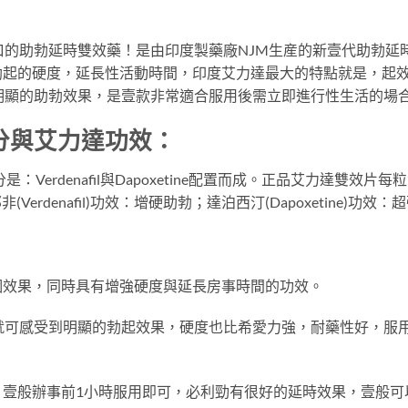
口的助勃延時雙效藥！是由印度製藥廠NJM生産的新壹代助勃延
起的硬度，延長性活動時間，印度艾力達最大的特點就是，起效
明顯的助勃效果，是壹款非常適合服用後需立即進行性生活的場
分與艾力達功效：
要成分是：Verdenafil與Dapoxetine配置而成。正品艾力達雙效片每粒含
那非(Verdenafil)功效：增硬助勃；達泊西汀(Dapoxetine)功效
個效果，同時具有增強硬度與延長房事時間的功效。
就可感受到明顯的勃起效果，硬度也比希愛力強，耐藥性好，服
壹般辦事前1小時服用即可，必利勁有很好的延時效果，壹般可以