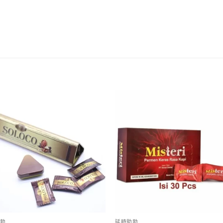
。
勃
延時助勃