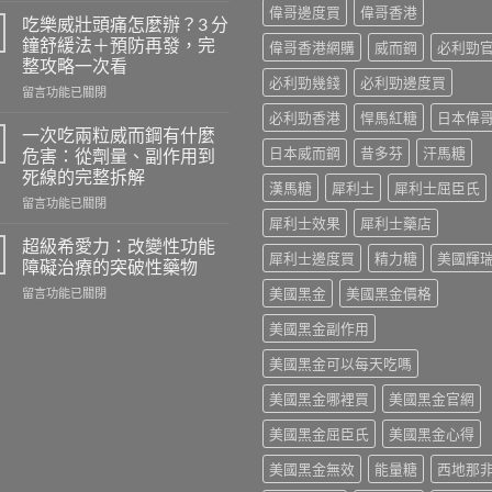
偉哥邊度買
偉哥香港
天
吃樂威壯頭痛怎麼辦？3 分
吃
鐘舒緩法＋預防再發，完
偉哥香港網購
威而鋼
必利勁
樂
整攻略一次看
威
必利勁幾錢
必利勁邊度買
在
壯
留言功能已關閉
〈吃
會
必利勁香港
悍馬紅糖
日本偉
樂
怎
一次吃兩粒威而鋼有什麼
威
樣？
日本威而鋼
昔多芬
汗馬糖
危害：從劑量、副作用到
壯
從
死線的完整拆解
頭
真
漢馬糖
犀利士
犀利士屈臣氏
在
痛
留言功能已關閉
實
〈一
怎
犀利士效果
犀利士藥店
案
次
麼
例、
超級希愛力：改變性功能
犀利士邊度買
精力糖
美國輝
吃
辦？
醫
障礙治療的突破性藥物
兩
3
學
在
美國黑金
美國黑金價格
留言功能已關閉
粒
分
風
〈超
威
鐘
險
美國黑金副作用
級
而
舒
到
希
鋼
緩
聰
美國黑金可以每天吃嗎
愛
有
法
明
力：
什
＋
替
美國黑金哪裡買
美國黑金官網
改
麼
預
代
變
危
防
方
美國黑金屈臣氏
美國黑金心得
性
害：
再
案
功
從
發，
一
美國黑金無效
能量糖
西地那
能
劑
完
次