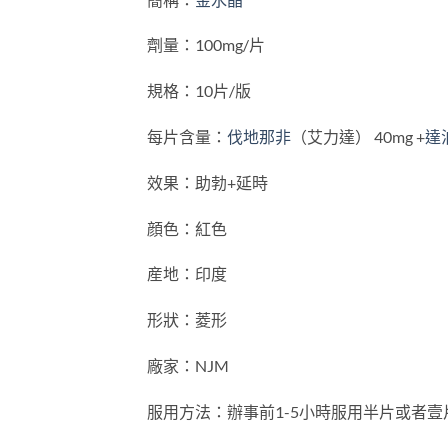
劑量：100mg/片
規格：10片/版
每片含量：
伐地那非
（艾力達） 40mg +
達
效果：助勃+延時
顔色：紅色
産地：印度
形狀：菱形
廠家：NJM
服用方法：辦事前1-5小時服用半片或者