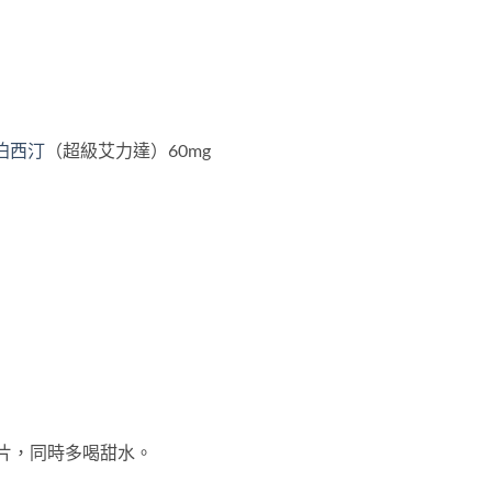
泊西汀
（超級艾力達）60mg
壹片，同時多喝甜水。