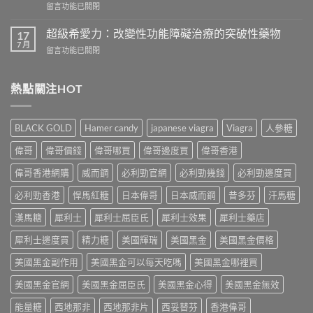
在
留言功能已關閉
頭
從
〈一
痛
真
次
怎
超級希愛力：改變性功能障礙治療的突破性藥物
17
實
吃
麼
7 月
案
在
留言功能已關閉
兩
辦？
例、
〈超
粒
3
醫
級
威
分
學
希
熱點關注HOT
而
鐘
風
愛
鋼
舒
險
力：
有
緩
到
改
什
法
BLACK GOLD
Hamer candy
japanese viagra
Viagra
人參糖
聰
變
麼
＋
明
性
危
偉哥
偉哥價錢
偉哥哪買
偉哥邊度買
偉哥香港
預
替
功
害：
防
代
能
偉哥香港網購
威而鋼
必利勁官網
必利勁幾錢
必利勁邊度買
從
再
方
障
劑
發，
案
礙
必利勁香港
悍馬紅糖
日本偉哥
日本威而鋼
昔多芬
汗馬糖
量、
完
一
治
副
整
次
療
漢馬糖
犀利士
犀利士屈臣氏
犀利士效果
犀利士藥店
作
攻
解
的
用
略
析〉
犀利士邊度買
精力糖
美國輝瑞
美國黑金
美國黑金價格
突
到
一
中
破
死
次
美國黑金副作用
美國黑金可以每天吃嗎
美國黑金哪裡買
性
線
看〉
藥
的
中
美國黑金官網
美國黑金屈臣氏
美國黑金心得
美國黑金無效
物〉
完
中
整
能量糖
西地那非
西地那非片
西妥替芬
香港偉哥