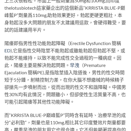
上三次很輕松。市面上一般劑量爲50mg和100mg,而印度
thelotusbiotech這家藥企出的這個新品“KRRISTA BLUE-P巅
峰藍P”劑量爲110mg,助勃效果更好，勃起更硬更粗壯，本
身勃起沒多大問題的朋友不太建議用這款，會硬得難受，要
試的話建議用半片。
陽痿即指男性性功能勃起障礙（Erectile Dysfunction 簡稱
ED
),它是指性交時陰莖不能勃起或雖能勃起但勃起不堅，或
勃起不能維持，以致不能完成性交全過程的一種病症。因
此，陽痿主要是解決勃起問題。
早洩
（Premature
Ejaculation 簡稱PE),是指陰莖插入陰道後，男性的性交時間
短于5分鍾，射精控制力差，在你大腦不想繳械的時候精子
卻搶先一步噴射而出，從而出現的性交不和諧障礙。中國男
性30%均有此情況，問題雖小，但卻使性生活質量不高，也
可能引起陽痿等其他性功能障礙。
而“KRRISTA BLUE-P巅峰藍P”同時含有延時、治療早泄的成
分“必利勁”，劑量也是110mg,相比其它印度雙效片劑量都要
高，嚴重早洩的朋友用它也很合適。它不但能顯著提高你的