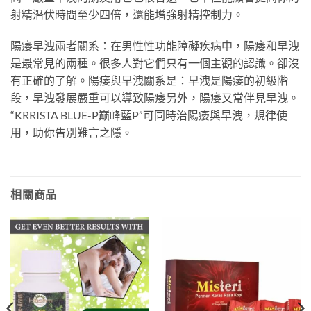
射精潛伏時間至少四倍，還能增強射精控制力。
陽痿早洩兩者關系：在男性性功能障礙疾病中，陽痿和早洩
是最常見的兩種。很多人對它們只有一個主觀的認識。卻沒
有正確的了解。陽痿與早洩關系是：早洩是陽痿的初級階
段，早洩發展嚴重可以導致陽痿另外，陽痿又常伴見早洩。
“KRRISTA BLUE-P巅峰藍P”可同時治陽痿與早洩，規律使
用，助你告別難言之隱。
相關商品