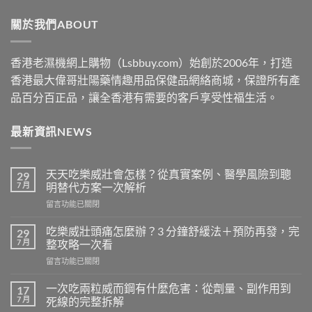
through
關於我們ABOUT
$2500
香港老濕機網上購物（Lsbbuy.com）始創於2006年，打造
香港最大偉哥壯陽藥情趣用品保健品網絡商城，保證所有產
品百分百正品，讓全香港有需要的客戶享受性福生活。
最新資訊NEWS
天天吃樂威壯會怎樣？從真實案例、醫學風險到聰
29
7 月
明替代方案一次解析
在
留言功能已關閉
〈天
天
吃樂威壯頭痛怎麼辦？3 分鐘舒緩法＋預防再發，完
29
吃
7 月
整攻略一次看
樂
在
留言功能已關閉
威
〈吃
壯
樂
會
一次吃兩粒威而鋼有什麼危害：從劑量、副作用到
17
威
怎
7 月
死線的完整拆解
壯
樣？