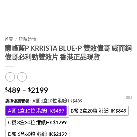
首頁
/
延時助勃
巅峰藍P KRRISTA BLUE-P 雙效偉哥 威而鋼
偉哥必利勁雙效片 香港正品現貨
Price
489
–
2199
$
$
range:
清除
: A餐 1盒10粒 港紙HK$489
選擇優惠套餐
$489
through
A餐 1盒10粒 港紙HK$489
B餐 2盒20粒 港紙HK$849
$2199
C餐 3盒30粒 港紙HK$1299
D餐 6盒60粒 港紙HK$2199