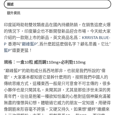
描述
額外資訊
印度延時助勃雙效類産品在國內持續熱銷，在銷售這麽火爆
的情況下，印度藥企也不斷開發新品迎合市場，今天給大家
介紹的一款剛上市的新品，英文商品名爲：
KRRISTA BLUE-
P
香港叫“
巅峰藍P
”, 爲什麽起這麽個名字？顧名思義，它比”
藍P
”還要更猛！
規格：一盒10粒 威而鋼110mg+必利勁110mg
“巅峰藍P”的助勃成分爲西地那非，也就是我們所說的“偉
歌”，大家基本都知道它是幹什麽用的，按照我們中國人的
傳統思維方式，這種東西一般是只可意會不可言傳的，很多
小夥伴也是只聞其名，未聞其詳，尤其是那些涉世未深的男
青年們，往往是抱著一種欲知怕羞的心態對這個神藥充滿著
無盡的憧憬與幻想。體驗過它威力的朋友一定知道，用硬得
像鋼筋來形容毫不誇張，又硬又持久，如果想“續杯”連續來