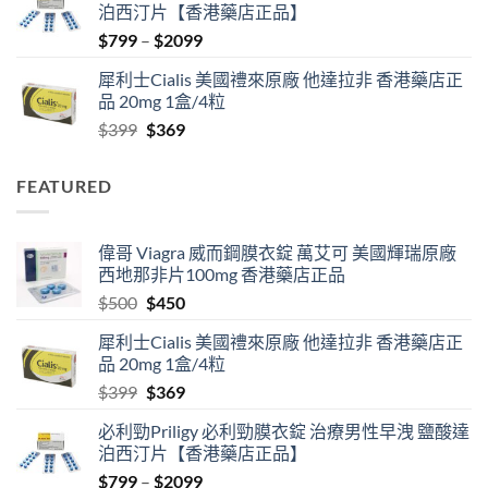
泊西汀片【香港藥店正品】
$500.
$450.
Price
$
799
–
$
2099
range:
犀利士Cialis 美國禮來原廠 他達拉非 香港藥店正
$799
品 20mg 1盒/4粒
through
Original
Current
$
399
$
369
$2099
price
price
was:
is:
FEATURED
$399.
$369.
偉哥 Viagra 威而鋼膜衣錠 萬艾可 美國輝瑞原廠
西地那非片100mg 香港藥店正品
Original
Current
$
500
$
450
price
price
犀利士Cialis 美國禮來原廠 他達拉非 香港藥店正
was:
is:
品 20mg 1盒/4粒
$500.
$450.
Original
Current
$
399
$
369
price
price
必利勁Priligy 必利勁膜衣錠 治療男性早洩 鹽酸達
was:
is:
泊西汀片【香港藥店正品】
$399.
$369.
Price
$
799
–
$
2099