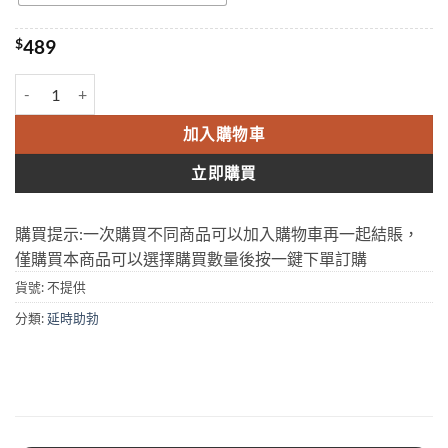
$
489
巅峰藍P KRRISTA BLUE-P 雙效偉哥 威而鋼偉哥必利勁雙效片 香港正
加入購物車
立即購買
購買提示:一次購買不同商品可以加入購物車再一起結賬，
僅購買本商品可以選擇購買數量後按一鍵下單訂購
貨號:
不提供
分類:
延時助勃