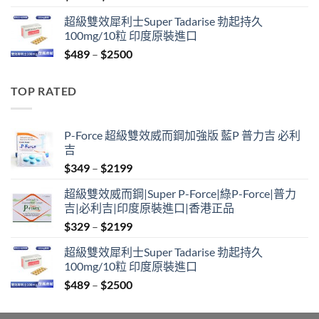
range:
超級雙效犀利士Super Tadarise 勃起持久
$799
100mg/10粒 印度原裝進口
through
Price
$
489
–
$
2500
$2099
range:
$489
TOP RATED
through
$2500
P-Force 超級雙效威而鋼加強版 藍P 普力吉 必利
吉
Price
$
349
–
$
2199
range:
超級雙效威而鋼|Super P-Force|綠P-Force|普力
$349
吉|必利吉|印度原裝進口|香港正品
through
Price
$
329
–
$
2199
$2199
range:
超級雙效犀利士Super Tadarise 勃起持久
$329
100mg/10粒 印度原裝進口
through
Price
$
489
–
$
2500
$2199
range:
$489