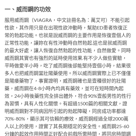
一、威而鋼的功效
服用威而鋼（VIAGRA，中文註冊名為：萬艾可）不能引起
性欲，其作用只是在出現性欲沖動時，幫助ED患者恢復正
常的勃起功能。也就是說威而鋼的主要作用是恢復壹個人的
正常性功能，讓妳在有性沖動時自然勃起.這也是就威而鋼
的最大好處，讓人恢復自然勃起的性功能，自然做愛。同時
威而鋼其實也有強烈的延時使用效果.有不少人做些實驗，
平時做愛半小時，吃了威而鋼後卻能堅持壹個小時，結果很
多人也把威而鋼當壯陽藥使用。所以威而鋼實際上已不僅僅
是陽痿藥物了，事實證明，威而鋼確也是壹種很好的壯陽
藥，威而鋼在4-8小時內均具有藥效，並可在短時間內起
效，24小時後藥性完全排出體外，符合90%壹般男性的性行
為習慣，具有人性化關懷。有超過1500篇的相關文獻，證
明威而鋼對不同病因所引起的勃起障礙，同房成功率都達
70%-80%，顯示其可信賴的療效，威而鋼經過全球2000萬
人以上的使用，證實了其長期穩定的安全性。威而鋼25-60
分鐘的起效作用時間正好配合前戲所需時間，將同房時間調