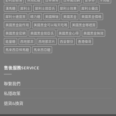
必利勁香港
悍馬紅糖
日本偉哥
日本威而鋼
昔多芬
汗馬糖
量、
完
一
治
副
整
次
療
漢馬糖
犀利士
犀利士屈臣氏
犀利士效果
犀利士藥店
作
攻
解
的
用
略
析〉
犀利士邊度買
精力糖
美國輝瑞
美國黑金
美國黑金價格
突
到
一
中
破
死
次
美國黑金副作用
美國黑金可以每天吃嗎
美國黑金哪裡買
性
線
看〉
藥
的
中
美國黑金官網
美國黑金屈臣氏
美國黑金心得
美國黑金無效
物〉
完
中
整
能量糖
西地那非
西地那非片
西妥替芬
香港偉哥
拆
解〉
馬來西亞悍馬糖
馬來西亞糖
中
售後服務SERVICE
聯繫我們
私隱政策
退貨&換貨