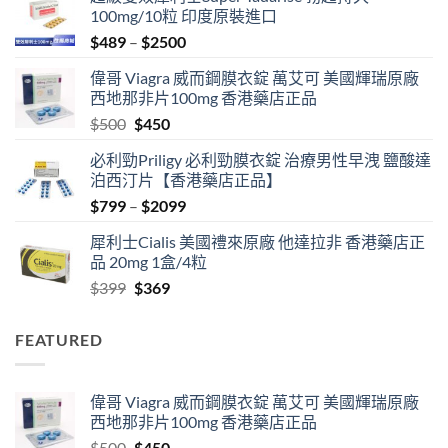
100mg/10粒 印度原裝進口
Price
$
489
–
$
2500
range:
偉哥 Viagra 威而鋼膜衣錠 萬艾可 美國輝瑞原廠
$489
西地那非片100mg 香港藥店正品
through
Original
Current
$
500
$
450
$2500
price
price
必利勁Priligy 必利勁膜衣錠 治療男性早洩 鹽酸達
was:
is:
泊西汀片【香港藥店正品】
$500.
$450.
Price
$
799
–
$
2099
range:
犀利士Cialis 美國禮來原廠 他達拉非 香港藥店正
$799
品 20mg 1盒/4粒
through
Original
Current
$
399
$
369
$2099
price
price
was:
is:
FEATURED
$399.
$369.
偉哥 Viagra 威而鋼膜衣錠 萬艾可 美國輝瑞原廠
西地那非片100mg 香港藥店正品
Original
Current
$
500
$
450