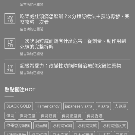
在
留言功能已關閉
〈天
天
吃樂威壯頭痛怎麼辦？3 分鐘舒緩法＋預防再發，完
29
吃
7 月
整攻略一次看
樂
在
留言功能已關閉
威
〈吃
壯
樂
會
一次吃兩粒威而鋼有什麼危害：從劑量、副作用到
17
威
怎
7 月
死線的完整拆解
壯
樣？
在
留言功能已關閉
頭
從
〈一
痛
真
次
怎
超級希愛力：改變性功能障礙治療的突破性藥物
17
實
吃
麼
7 月
案
在
留言功能已關閉
兩
辦？
例、
〈超
粒
3
醫
級
威
分
學
希
熱點關注HOT
而
鐘
風
愛
鋼
舒
險
力：
有
緩
到
改
什
法
BLACK GOLD
Hamer candy
japanese viagra
Viagra
人參糖
聰
變
麼
＋
明
性
危
偉哥
偉哥價錢
偉哥哪買
偉哥邊度買
偉哥香港
預
替
功
害：
防
代
能
偉哥香港網購
威而鋼
必利勁官網
必利勁幾錢
必利勁邊度買
從
再
方
障
劑
發，
案
礙