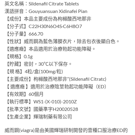
英文名稱：Sildenafil Citrate Tablets
漢語拼音：Gouyuansuan Xidinafei Pian
【成份】本品主要成份為枸櫞酸西地那非
【分子式】C22H30N6O4S·C6H8O7
【分子量】666.70
【性狀】威而鋼為藍色薄膜衣片，除去包衣後顯白色。
【適應癥】本品適用於治療勃起功能障礙。
【規格】0.1g
【貯藏】密封，30℃以下保存。
【規 格】4粒/盒(100mg/粒)
【主要成份】枸櫞酸西地那非”(Sildenafil Citratc)
【 適應癥 】適用於治療陰莖勃起功能障礙（ED）
【有效期】60個月
【執行標準】WS1-(X-010)-2010Z
【批準文號】國藥準字H20020528
【生產企業】輝瑞制藥有限公司
威而鋼(viagra)是由美國輝瑞研制開發的壹種口服治療ED的