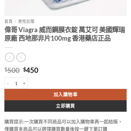
首頁
/
男性壯陽
偉哥 Viagra 威而鋼膜衣錠 萬艾可 美國輝瑞
原廠 西地那非片100mg 香港藥店正品
Original
Current
500
450
$
$
price
price
偉哥 Viagra 威而鋼膜衣錠 萬艾可 美國輝瑞原廠 西地那非片100mg 
was:
is:
$500.
$450.
加入購物車
立即購買
購買提示:一次購買不同商品可以加入購物車再一起結賬，
僅購買本商品可以選擇購買數量後按一鍵下單訂購