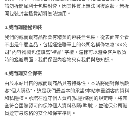
請勿拆開犀利士包裝封套，因其性質上無法回復原狀，若拆
開包裝封套鑑賞期將無法適用。
3.威而鋼隱秘包裝
我們的威而鋼商品都會有精美的包裝盒包裝，從表面完全看
不出是什麼產品，包括運送聯單上的公司名稱僅填寫”XX公
司” 內容物欄也僅填寫”禮品” 字樣，這樣可以避免客戶收貨
時的尷尬局面。我們保證內容物只有我們與您知道。
4.威而鋼安全保密
由於本站出售的威而鋼商品具有特殊性，本站將絕對保護顧
客”個人隱私”，這是我們最基本的承諾!本站尊重顧客的資料
和私隱權。承諾在遵守個人資料(私隱)條例的規定時，將完
全符合國際認可的保障個人資料私隱(準則)，並確保公司職
員遵守最嚴格的安全和保密準則。