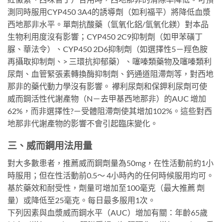
測同時服用CYP450 3A4的誘導劑（如利福平）將降低血漿
西地那非水平。單劑抗酸藥（氫氧化鋁/氫氧化鎂）對本品
生物利用度沒有影響；CYP450 2C9抑制劑（如甲苯磺丁
脲、華法令）、CYP450 2D6抑制劑（如選擇性5－羥色胺
再攝取抑制劑、> 三環抗抑郁藥）、噻嗪類藥物及噻嗪類利
尿劑、血管緊張素轉換酶抑制劑、鈣通道阻滯劑等，對西地
那非的藥代動力學沒有影響。 襻利尿劑和保鉀利尿劑可使
威而鋼活性代謝產物（N－去甲基西地那非）的AUC 增加
62%，而非選擇性?－受體阻滯劑使其增加102%。這些對西
地那非代謝產物的影響不會引起臨床變化。
三、威而鋼用法用量
對大多數患者，推薦威而鋼劑量為50mg，在性活動前約1小
時服用；但在性活動前0.5～ 4小時內的任何時候服用均可。
基於藥效和耐受性，劑量可增加至100毫克（最大推薦 劑
量）或降低至25毫克。每日最多服用1次。
下列因素與血漿威而鋼水平（AUC）增加有關：年齡65歲