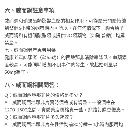
六、威而鋼註意事項
威而鋼和硝酸酯類影響血壓的相互作用，可從給藥開始持續
到整個6小時的觀察期內。所以，在任何情況下，聯合給予
威而鋼和有機硝酸酯類或提供NO類藥物（如硝 普鈉）均屬
禁忌。
七、威而鋼老年患者用藥
健康老年誌願者（≧65歲）的西地那非清除率降低。血藥濃
度較高，可能同時增 加不良事件的發生，故起始劑量以
50mg為宜。
八、威而鋼相關問答：
Q：威而鋼西地那非片的價格是多少？
A：威而鋼西地那非片實時價格或有調整，一般價格在
1200-1500之間，實體藥店價格貴一些，網路訂購更優惠。
Q：威而鋼西地那非片多久起效？
A：威而鋼西地那非片在性活動前30分鐘－4小時內服用均