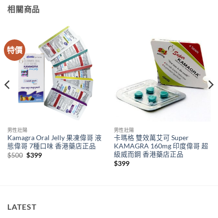
相關商品
特價
男性壯陽
男性壯陽
Kamagra Oral Jelly 果凍偉哥 液
卡瑪格 雙效萬艾可 Super
態偉哥 7種口味 香港藥店正品
KAMAGRA 160mg 印度偉哥 超
級威而鋼 香港藥店正品
Original
Current
$
500
$
399
price
price
$
399
was:
is:
$500.
$399.
LATEST