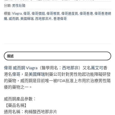
分類:
男性壯陽
標籤:
Viagra
,
偉哥
,
偉哥價錢
,
偉哥哪買
,
偉哥邊度買
,
偉哥香港
,
偉哥香港網
購
,
威而鋼
,
美國輝瑞
,
西地那非片
,
香港偉哥
描述
偉哥
威而鋼
Viagra
（醫學用名：
西地那非
）又名
萬艾可
香
港名
偉哥
，是
美國輝瑞
制藥公司針對男性勃起功能障礙研發
的藥物，威而鋼是目前唯一被FDA批准上市用於治療男性陽
痿的藥物之一。
威而鋼產品參數：
【藥品名稱】
通用名稱：枸櫞酸西地那非片