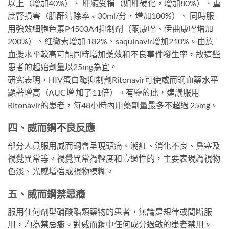
以上（增加40%）、 肝臟受損（如肝硬化，增加80%）、重
度腎損害（肌酐清除率﹤30ml/分，增加100%）、 同時服
用強效細胞色素P4503A4抑制劑（酮康唑、伊曲康唑增加
200%）、紅黴素增加 182%、saquinavir增加210%。由於
血漿水平較高可能同時增加藥效和不良事件發生率，故這些
患者的起始劑量以25mg為宜。
研究表明，HIV蛋白酶抑制劑Ritonavir可使威而鋼血藥水平
顯著增高（AUC增 加了11倍）。有鑒於此，建議服用
Ritonavir的患者，每48小時內用藥劑量最多不超過 25mg。
四、威而鋼不良反應
部分人員服用威而鋼會呈現頭痛、潮紅、消化不良、鼻塞及
視覺異常等。視覺異常為輕度和壹過性的，主要表現為視物
色淡、光感增強或視物模糊。
五、威而鋼禁忌癥
服用任何劑型硝酸酯類藥物的患者，無論是規律或間斷服
用，均為禁忌癥。對威而鋼中任何成分過敏的患者禁用。