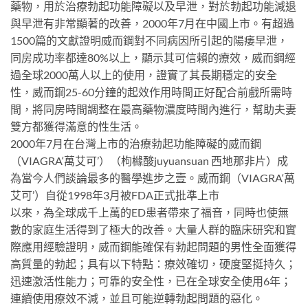
藥物，用於治療勃起功能障礙以及早泄，對於勃起功能減退
與早泄有非常顯著的改善，2000年7月在中國上市。有超過
1500篇的文獻證明威而鋼對不同病因所引起的陽痿早泄，
同房成功率都達80%以上，顯示其可信賴的療效，威而鋼經
過全球2000萬人以上的使用，證實了其長期穩定的安全
性，威而鋼25-60分鐘的起效作用時間正好配合前戲所需時
間，將同房時間調整在最高藥物濃度時間內進行，幫助夫妻
雙方都獲得滿意的性生活。
2000年7月在台灣上市的治療勃起功能障礙的威而鋼
（VIAGRA‘萬艾可’）（枸櫞酸juyuansuan 西地那非片）成
為當今人們談論最多的醫學進步之壹。威而鋼（VIAGRA‘萬
艾可’）自從1998年3月被FDA正式批準上市
以來，為全球成千上萬的ED患者帶來了福音，同時也使無
數的家庭生活得到了極大的改善。大量人群的臨床研究和實
際應用經驗證明，威而鋼能確保有勃起問題的男性全面獲得
高質量的勃起；具有以下特點：療效確切，硬度堅挺持久；
迅速激活性能力；可靠的安全性，已在全球安全使用6年；
連續使用療效不減，並且可能逆轉勃起問題的惡化。