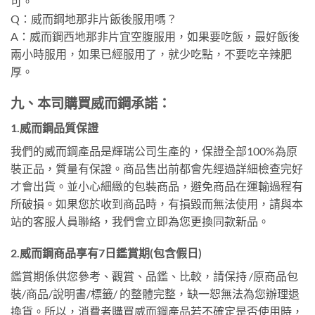
可。
Q：威而鋼地那非片飯後服用嗎？
A：威而鋼西地那非片宜空腹服用，如果要吃飯，最好飯後
兩小時服用，如果已經服用了，就少吃點，不要吃辛辣肥
厚。
九、本司購買威而鋼承諾：
1.威而鋼品質保證
我們的威而鋼產品是輝瑞公司生產的，保證全部100%為原
裝正品，質量有保證。商品售出前都會先經過詳細檢查完好
才會出貨。並小心細緻的包裝商品，避免商品在運輸過程有
所破損。如果您於收到商品時，有損毀而無法使用，請與本
站的客服人員聯絡，我們會立即為您更換同款新品。
2.威而鋼商品享有7日鑑賞期(包含假日)
鑑賞期係供您參考、觀賞、品鑑、比較，請保持 /原商品包
裝/商品/說明書/標籤/ 的整體完整，缺一恕無法為您辦理退
換貨。所以，消費者購買威而鋼產品若不確定是否使用時，