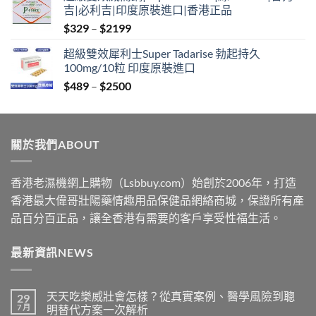
吉|必利吉|印度原裝進口|香港正品
through
Price
$
329
–
$
2199
$2199
range:
超級雙效犀利士Super Tadarise 勃起持久
$329
100mg/10粒 印度原裝進口
through
Price
$
489
–
$
2500
$2199
range:
$489
through
關於我們ABOUT
$2500
香港老濕機網上購物（Lsbbuy.com）始創於2006年，打造
香港最大偉哥壯陽藥情趣用品保健品網絡商城，保證所有產
品百分百正品，讓全香港有需要的客戶享受性福生活。
最新資訊NEWS
天天吃樂威壯會怎樣？從真實案例、醫學風險到聰
29
7 月
明替代方案一次解析