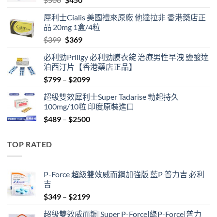
price
price
犀利士Cialis 美國禮來原廠 他達拉非 香港藥店正
was:
is:
品 20mg 1盒/4粒
$500.
$450.
Original
Current
$
399
$
369
price
price
必利勁Priligy 必利勁膜衣錠 治療男性早洩 鹽酸達
was:
is:
泊西汀片【香港藥店正品】
$399.
$369.
Price
$
799
–
$
2099
range:
超級雙效犀利士Super Tadarise 勃起持久
$799
100mg/10粒 印度原裝進口
through
Price
$
489
–
$
2500
$2099
range:
$489
TOP RATED
through
$2500
P-Force 超級雙效威而鋼加強版 藍P 普力吉 必利
吉
Price
$
349
–
$
2199
range:
超級雙效威而鋼|Super P-Force|綠P-Force|普力
$349