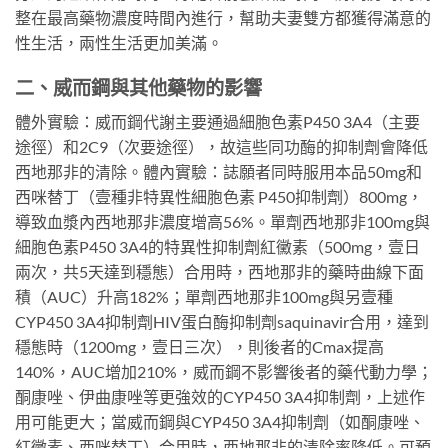
整在最高藥物濃度時間內進行，幫助夫妻雙方都獲得滿意的
性生活，兩性生活更加美滿。
二、威而鋼與其他藥物的影響
體外實驗：威而鋼代謝主要通過細胞色素P450 3A4（主要
途徑）和2C9（次要途徑），故這些同功酶的抑制劑會降低
西地那非的清除。體內實驗：誌願者同時服用本品50mg和
西咪替丁（壹種非特異性細胞色素 P450抑制劑）800mg，
導致血漿內西地那非濃度增高56%。單劑西地那非100mg與
細胞色素P450 3A4的特異性抑制劑紅黴素（500mg，壹日
兩次，共5天達到穩態）合用時，西地那非的藥時曲線下面
積（AUC）升高182%；單劑西地那非100mg與另壹種
CYP450 3A4抑制劑HIV蛋白酶抑制劑saquinavir合用，達到
穩態時（1200mg，壹日三次），則後者的Cmax提高
140%，AUC增加210%，威而鋼不影響後者的藥代動力學；
酮康唑、伊曲康唑等更強效的CYP450 3A4抑制劑，上述作
用可能更大；當威而鋼與CYP450 3A4抑制劑（如酮康唑、
紅黴素、西咪替丁）合用時，西地那非的清除率降低。可預