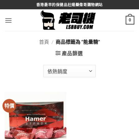
Skip
香港最早的保健品壯陽藥偉哥購物網站
to
content
0
首頁
/
商品標籤為 “能量糖”
產品篩選
特價