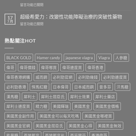
壯
樣？
在
留言功能已關閉
頭
從
〈一
痛
真
次
怎
超級希愛力：改變性功能障礙治療的突破性藥物
17
實
吃
麼
7 月
案
在
留言功能已關閉
兩
辦？
例、
〈超
粒
3
醫
級
威
分
學
希
熱點關注HOT
而
鐘
風
愛
鋼
舒
險
力：
有
緩
到
改
什
法
BLACK GOLD
Hamer candy
japanese viagra
Viagra
人參糖
聰
變
麼
＋
明
性
危
偉哥
偉哥價錢
偉哥哪買
偉哥邊度買
偉哥香港
預
替
功
害：
防
代
能
偉哥香港網購
威而鋼
必利勁官網
必利勁幾錢
必利勁邊度買
從
再
方
障
劑
發，
案
礙
必利勁香港
悍馬紅糖
日本偉哥
日本威而鋼
昔多芬
汗馬糖
量、
完
一
治
副
整
次
療
漢馬糖
犀利士
犀利士屈臣氏
犀利士效果
犀利士藥店
作
攻
解
的
用
略
析〉
犀利士邊度買
精力糖
美國輝瑞
美國黑金
美國黑金價格
突
到
一
中
破
死
次
美國黑金副作用
美國黑金可以每天吃嗎
美國黑金哪裡買
性
線
看〉
藥
的
中
美國黑金官網
美國黑金屈臣氏
美國黑金心得
美國黑金無效
物〉
完
中
整
能量糖
西地那非
西地那非片
西妥替芬
香港偉哥