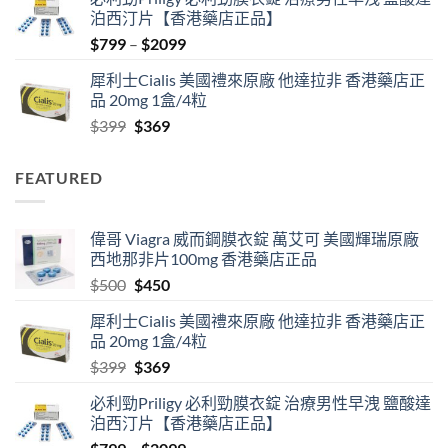
was:
is:
泊西汀片【香港藥店正品】
$500.
$450.
Price
$
799
–
$
2099
range:
犀利士Cialis 美國禮來原廠 他達拉非 香港藥店正
$799
品 20mg 1盒/4粒
through
Original
Current
$
399
$
369
$2099
price
price
was:
is:
FEATURED
$399.
$369.
偉哥 Viagra 威而鋼膜衣錠 萬艾可 美國輝瑞原廠
西地那非片100mg 香港藥店正品
Original
Current
$
500
$
450
price
price
犀利士Cialis 美國禮來原廠 他達拉非 香港藥店正
was:
is:
品 20mg 1盒/4粒
$500.
$450.
Original
Current
$
399
$
369
price
price
必利勁Priligy 必利勁膜衣錠 治療男性早洩 鹽酸達
was:
is:
泊西汀片【香港藥店正品】
$399.
$369.
Price