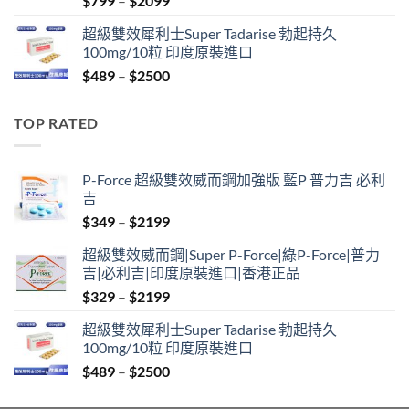
$
799
–
$
2099
range:
超級雙效犀利士Super Tadarise 勃起持久
$799
100mg/10粒 印度原裝進口
through
Price
$
489
–
$
2500
$2099
range:
$489
TOP RATED
through
$2500
P-Force 超級雙效威而鋼加強版 藍P 普力吉 必利
吉
Price
$
349
–
$
2199
range:
超級雙效威而鋼|Super P-Force|綠P-Force|普力
$349
吉|必利吉|印度原裝進口|香港正品
through
Price
$
329
–
$
2199
$2199
range:
超級雙效犀利士Super Tadarise 勃起持久
$329
100mg/10粒 印度原裝進口
through
Price
$
489
–
$
2500
$2199
range:
$489