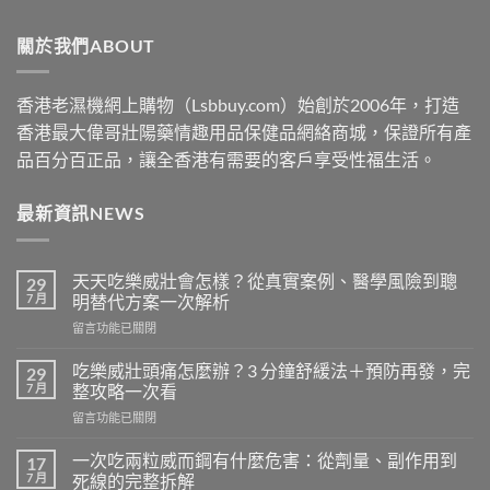
through
關於我們ABOUT
$2500
香港老濕機網上購物（Lsbbuy.com）始創於2006年，打造
香港最大偉哥壯陽藥情趣用品保健品網絡商城，保證所有產
品百分百正品，讓全香港有需要的客戶享受性福生活。
最新資訊NEWS
天天吃樂威壯會怎樣？從真實案例、醫學風險到聰
29
7 月
明替代方案一次解析
在
留言功能已關閉
〈天
天
吃樂威壯頭痛怎麼辦？3 分鐘舒緩法＋預防再發，完
29
吃
7 月
整攻略一次看
樂
在
留言功能已關閉
威
〈吃
壯
樂
會
一次吃兩粒威而鋼有什麼危害：從劑量、副作用到
17
威
怎
7 月
死線的完整拆解