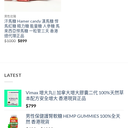
男性壯陽
汗馬糖 Hamer candy 漢馬糖 悍
馬紅糖 精力糖 能量糖 人參糖 馬
來西亞悍馬糖 一粒管三天 香港
總代理正品
Original
Current
$
1000
$
899
price
price
was:
is:
$1000.
$899.
LATEST
Vimax 增大丸|| 加拿大增大膠囊二代 100%天然草
本配方安全增大 香港現貨正品
$
799
男性保健護腎軟糖 HEMP GUMMIES 100%全天
然 香港現貨