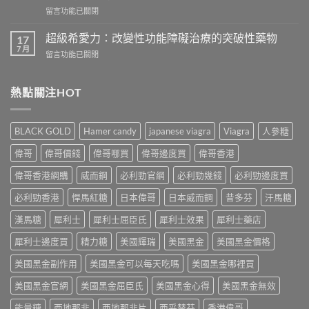
壯
樣？
在
留言功能已關閉
頭
從
〈一
痛
真
次
怎
超級希愛力：改變性功能障礙治療的突破性藥物
17
實
吃
麼
7 月
案
在
留言功能已關閉
兩
辦？
例、
〈超
粒
3
醫
級
威
分
學
希
熱點關注HOT
而
鐘
風
愛
鋼
舒
險
力：
有
緩
到
改
什
法
BLACK GOLD
Hamer candy
japanese viagra
Viagra
人參糖
聰
變
麼
＋
明
性
危
偉哥
偉哥價錢
偉哥哪買
偉哥邊度買
偉哥香港
預
替
功
害：
防
代
能
偉哥香港網購
威而鋼
必利勁官網
必利勁幾錢
必利勁邊度買
從
再
方
障
劑
發，
案
礙
必利勁香港
悍馬紅糖
日本偉哥
日本威而鋼
昔多芬
汗馬糖
量、
完
一
治
副
整
次
療
漢馬糖
犀利士
犀利士屈臣氏
犀利士效果
犀利士藥店
作
攻
解
的
用
略
析〉
犀利士邊度買
精力糖
美國輝瑞
美國黑金
美國黑金價格
突
到
一
中
破
死
次
美國黑金副作用
美國黑金可以每天吃嗎
美國黑金哪裡買
性
線
看〉
藥
的
中
美國黑金官網
美國黑金屈臣氏
美國黑金心得
美國黑金無效
物〉
完
中
整
能量糖
西地那非
西地那非片
西妥替芬
香港偉哥