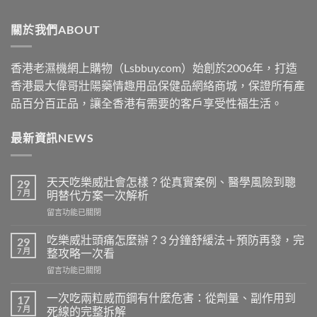
through
關於我們ABOUT
$2500
香港老濕機網上購物（Lsbbuy.com）始創於2006年，打造
香港最大偉哥壯陽藥情趣用品保健品網絡商城，保證所有產
品百分百正品，讓全香港有需要的客戶享受性福生活。
最新資訊NEWS
天天吃樂威壯會怎樣？從真實案例、醫學風險到聰
29
7 月
明替代方案一次解析
在
留言功能已關閉
〈天
天
吃樂威壯頭痛怎麼辦？3 分鐘舒緩法＋預防再發，完
29
吃
7 月
整攻略一次看
樂
在
留言功能已關閉
威
〈吃
壯
樂
會
一次吃兩粒威而鋼有什麼危害：從劑量、副作用到
17
威
怎
7 月
死線的完整拆解