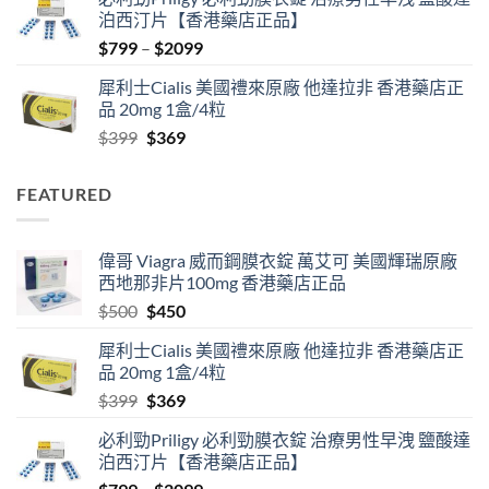
was:
is:
泊西汀片【香港藥店正品】
$500.
$450.
Price
$
799
–
$
2099
range:
犀利士Cialis 美國禮來原廠 他達拉非 香港藥店正
$799
品 20mg 1盒/4粒
through
Original
Current
$
399
$
369
$2099
price
price
was:
is:
FEATURED
$399.
$369.
偉哥 Viagra 威而鋼膜衣錠 萬艾可 美國輝瑞原廠
西地那非片100mg 香港藥店正品
Original
Current
$
500
$
450
price
price
犀利士Cialis 美國禮來原廠 他達拉非 香港藥店正
was:
is:
品 20mg 1盒/4粒
$500.
$450.
Original
Current
$
399
$
369
price
price
必利勁Priligy 必利勁膜衣錠 治療男性早洩 鹽酸達
was:
is:
泊西汀片【香港藥店正品】
$399.
$369.
Price