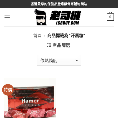
Skip
香港最早的保健品壯陽藥偉哥購物網站
to
content
0
首頁
/
商品標籤為 “汗馬糖”
產品篩選
特價