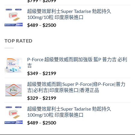
$
799
–
$
2099
range:
超級雙效犀利士Super Tadarise 勃起持久
$799
100mg/10粒 印度原裝進口
through
Price
$
489
–
$
2500
$2099
range:
$489
TOP RATED
through
$2500
P-Force 超級雙效威而鋼加強版 藍P 普力吉 必利
吉
Price
$
349
–
$
2199
range:
超級雙效威而鋼|Super P-Force|綠P-Force|普力
$349
吉|必利吉|印度原裝進口|香港正品
through
Price
$
329
–
$
2199
$2199
range:
超級雙效犀利士Super Tadarise 勃起持久
$329
100mg/10粒 印度原裝進口
through
Price
$
489
–
$
2500
$2199
range:
$489