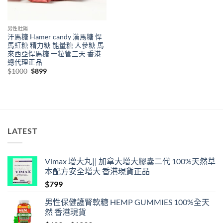
男性壯陽
汗馬糖 Hamer candy 漢馬糖 悍
馬紅糖 精力糖 能量糖 人參糖 馬
來西亞悍馬糖 一粒管三天 香港
總代理正品
Original
Current
$
1000
$
899
price
price
was:
is:
$1000.
$899.
LATEST
Vimax 增大丸|| 加拿大增大膠囊二代 100%天然草
本配方安全增大 香港現貨正品
$
799
男性保健護腎軟糖 HEMP GUMMIES 100%全天
然 香港現貨