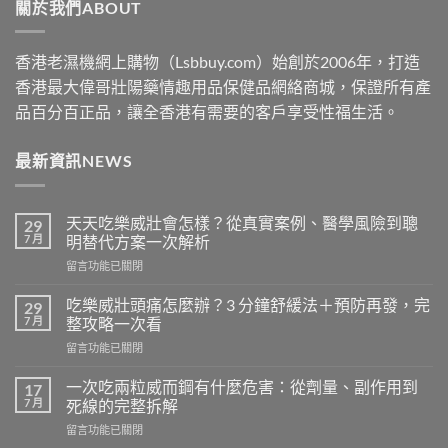
關於我們ABOUT
$2500
香港老濕機網上購物（Lsbbuy.com）始創於2006年，打造
香港最大偉哥壯陽藥情趣用品保健品網絡商城，保證所有產
品百分百正品，讓全香港有需要的客戶享受性福生活。
最新資訊NEWS
天天吃樂威壯會怎樣？從真實案例、醫學風險到聰
29
7 月
明替代方案一次解析
在
留言功能已關閉
〈天
天
吃樂威壯頭痛怎麼辦？3 分鐘舒緩法＋預防再發，完
29
吃
7 月
整攻略一次看
樂
在
留言功能已關閉
威
〈吃
壯
樂
會
一次吃兩粒威而鋼有什麼危害：從劑量、副作用到
17
威
怎
7 月
死線的完整拆解
壯
樣？
在
留言功能已關閉
頭
從
〈一