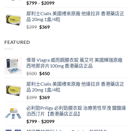
Price
$
799
–
$
2099
range:
犀利士Cialis 美國禮來原廠 他達拉非 香港藥店正
$799
品 20mg 1盒/4粒
through
Original
Current
$
399
$
369
$2099
price
price
was:
is:
FEATURED
$399.
$369.
偉哥 Viagra 威而鋼膜衣錠 萬艾可 美國輝瑞原廠
西地那非片100mg 香港藥店正品
Original
Current
$
500
$
450
price
price
犀利士Cialis 美國禮來原廠 他達拉非 香港藥店正
was:
is:
品 20mg 1盒/4粒
$500.
$450.
Original
Current
$
399
$
369
price
price
必利勁Priligy 必利勁膜衣錠 治療男性早洩 鹽酸達
was:
is:
泊西汀片【香港藥店正品】
$399.
$369.
Price
$
799
–
$
2099
range: