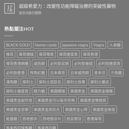
痛
真
次
怎
超級希愛力：改變性功能障礙治療的突破性藥物
17
實
吃
麼
7 月
案
在
留言功能已關閉
兩
辦？
例、
〈超
粒
3
醫
級
威
分
學
希
熱點關注HOT
而
鐘
風
愛
鋼
舒
險
力：
有
緩
到
改
什
法
BLACK GOLD
Hamer candy
japanese viagra
Viagra
人參糖
聰
變
麼
＋
明
性
危
偉哥
偉哥價錢
偉哥哪買
偉哥邊度買
偉哥香港
預
替
功
害：
防
代
能
偉哥香港網購
威而鋼
必利勁官網
必利勁幾錢
必利勁邊度買
從
再
方
障
劑
發，
案
礙
必利勁香港
悍馬紅糖
日本偉哥
日本威而鋼
昔多芬
汗馬糖
量、
完
一
治
副
整
次
療
漢馬糖
犀利士
犀利士屈臣氏
犀利士效果
犀利士藥店
作
攻
解
的
用
略
析〉
犀利士邊度買
精力糖
美國輝瑞
美國黑金
美國黑金價格
突
到
一
中
破
死
次
美國黑金副作用
美國黑金可以每天吃嗎
美國黑金哪裡買
性
線
看〉
藥
的
中
美國黑金官網
美國黑金屈臣氏
美國黑金心得
美國黑金無效
物〉
完
中
整
能量糖
西地那非
西地那非片
西妥替芬
香港偉哥
拆
解〉
馬來西亞悍馬糖
馬來西亞糖