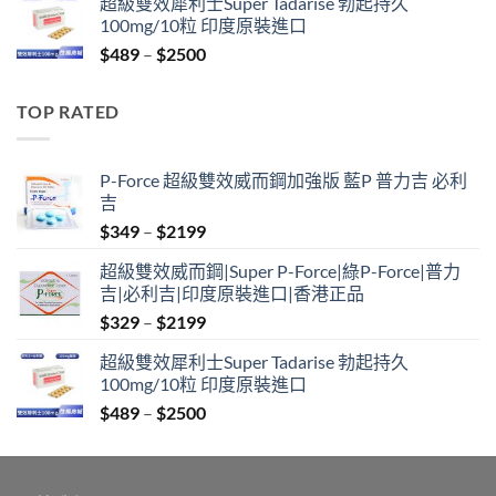
超級雙效犀利士Super Tadarise 勃起持久
$799
100mg/10粒 印度原裝進口
through
Price
$
489
–
$
2500
$2099
range:
$489
TOP RATED
through
$2500
P-Force 超級雙效威而鋼加強版 藍P 普力吉 必利
吉
Price
$
349
–
$
2199
range:
超級雙效威而鋼|Super P-Force|綠P-Force|普力
$349
吉|必利吉|印度原裝進口|香港正品
through
Price
$
329
–
$
2199
$2199
range:
超級雙效犀利士Super Tadarise 勃起持久
$329
100mg/10粒 印度原裝進口
through
Price
$
489
–
$
2500
$2199
range:
$489
through