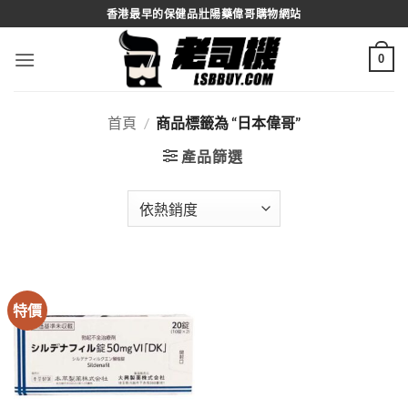
Skip
香港最早的保健品壯陽藥偉哥購物網站
to
content
0
首頁
/
商品標籤為 “日本偉哥”
產品篩選
特價