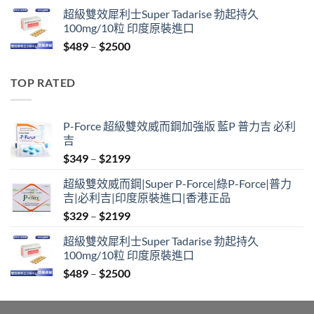
range:
超級雙效犀利士Super Tadarise 勃起持久
$799
100mg/10粒 印度原裝進口
through
Price
$
489
–
$
2500
$2099
range:
$489
TOP RATED
through
$2500
P-Force 超級雙效威而鋼加強版 藍P 普力吉 必利
吉
Price
$
349
–
$
2199
range:
超級雙效威而鋼|Super P-Force|綠P-Force|普力
$349
吉|必利吉|印度原裝進口|香港正品
through
Price
$
329
–
$
2199
$2199
range:
超級雙效犀利士Super Tadarise 勃起持久
$329
100mg/10粒 印度原裝進口
through
Price
$
489
–
$
2500
$2199
range:
$489