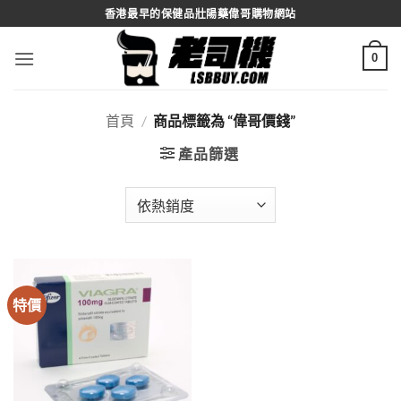
Skip
香港最早的保健品壯陽藥偉哥購物網站
to
content
0
首頁
/
商品標籤為 “偉哥價錢”
產品篩選
特價