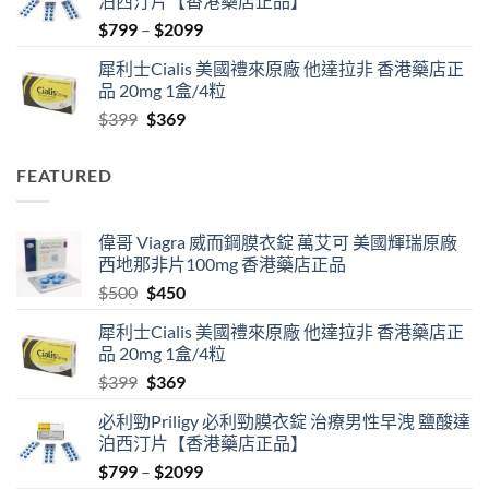
泊西汀片【香港藥店正品】
$500.
$450.
Price
$
799
–
$
2099
range:
犀利士Cialis 美國禮來原廠 他達拉非 香港藥店正
$799
品 20mg 1盒/4粒
through
Original
Current
$
399
$
369
$2099
price
price
was:
is:
FEATURED
$399.
$369.
偉哥 Viagra 威而鋼膜衣錠 萬艾可 美國輝瑞原廠
西地那非片100mg 香港藥店正品
Original
Current
$
500
$
450
price
price
犀利士Cialis 美國禮來原廠 他達拉非 香港藥店正
was:
is:
品 20mg 1盒/4粒
$500.
$450.
Original
Current
$
399
$
369
price
price
必利勁Priligy 必利勁膜衣錠 治療男性早洩 鹽酸達
was:
is:
泊西汀片【香港藥店正品】
$399.
$369.
Price
$
799
–
$
2099