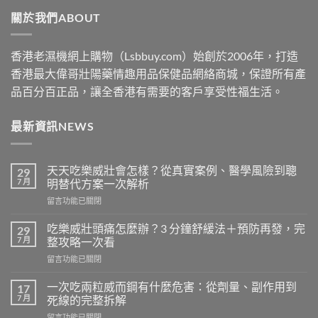
through
關於我們ABOUT
$2500
香港老濕機網上購物（Lsbbuy.com）始創於2006年，打造
香港最大偉哥壯陽藥情趣用品保健品網絡商城，保證所有產
品百分百正品，讓全香港有需要的客戶享受性福生活。
最新資訊NEWS
天天吃樂威壯會怎樣？從真實案例、醫學風險到聰
29
7 月
明替代方案一次解析
在
留言功能已關閉
〈天
天
吃樂威壯頭痛怎麼辦？3 分鐘舒緩法＋預防再發，完
29
吃
7 月
整攻略一次看
樂
在
留言功能已關閉
威
〈吃
壯
樂
會
一次吃兩粒威而鋼有什麼危害：從劑量、副作用到
17
威
怎
7 月
死線的完整拆解
壯
樣？
在
留言功能已關閉