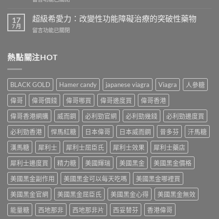
頭
從
〈一
痛
真
次
怎
超級希愛力：改變性功能障礙治療的突破性藥物
17
實
吃
麼
7 月
案
在
留言功能已關閉
兩
辦？
例、
〈超
粒
3
醫
級
威
分
學
希
熱點關注HOT
而
鐘
風
愛
鋼
舒
險
力：
有
緩
到
改
什
法
BLACK GOLD
Hamer candy
japanese viagra
Viagra
人參糖
聰
變
麼
＋
明
性
危
偉哥
偉哥價錢
偉哥哪買
偉哥邊度買
偉哥香港
預
替
功
害：
防
代
能
偉哥香港網購
威而鋼
必利勁官網
必利勁幾錢
必利勁邊度買
從
再
方
障
劑
發，
案
礙
必利勁香港
悍馬紅糖
日本偉哥
日本威而鋼
昔多芬
汗馬糖
量、
完
一
治
副
整
次
療
漢馬糖
犀利士
犀利士屈臣氏
犀利士效果
犀利士藥店
作
攻
解
的
用
略
析〉
犀利士邊度買
精力糖
美國輝瑞
美國黑金
美國黑金價格
突
到
一
中
破
死
次
美國黑金副作用
美國黑金可以每天吃嗎
美國黑金哪裡買
性
線
看〉
藥
的
中
美國黑金官網
美國黑金屈臣氏
美國黑金心得
美國黑金無效
物〉
完
中
整
能量糖
西地那非
西地那非片
西妥替芬
香港偉哥
拆