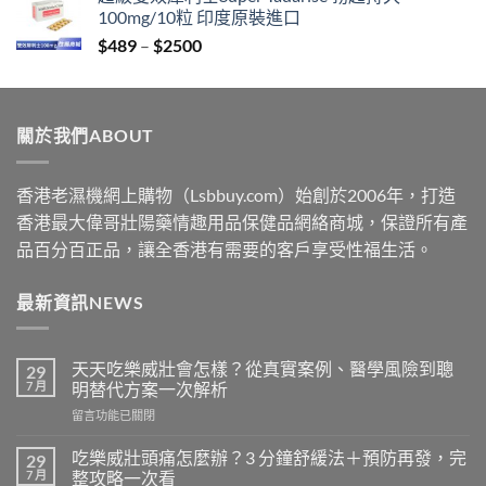
$329
100mg/10粒 印度原裝進口
through
Price
$
489
–
$
2500
$2199
range:
$489
through
關於我們ABOUT
$2500
香港老濕機網上購物（Lsbbuy.com）始創於2006年，打造
香港最大偉哥壯陽藥情趣用品保健品網絡商城，保證所有產
品百分百正品，讓全香港有需要的客戶享受性福生活。
最新資訊NEWS
天天吃樂威壯會怎樣？從真實案例、醫學風險到聰
29
7 月
明替代方案一次解析
在
留言功能已關閉
〈天
天
吃樂威壯頭痛怎麼辦？3 分鐘舒緩法＋預防再發，完
29
吃
7 月
整攻略一次看