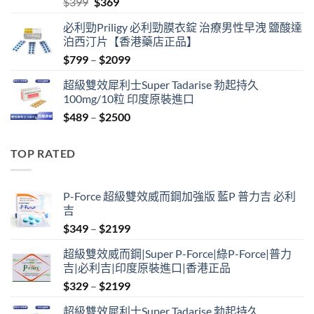
Original
Current
$
399
$
369
price
price
必利勁Priligy 必利勁膜衣錠 治療男性早洩 鹽酸達
was:
is:
泊西汀片【香港藥店正品】
$399.
$369.
Price
$
799
–
$
2099
range:
超級雙效犀利士Super Tadarise 勃起持久
$799
100mg/10粒 印度原裝進口
through
Price
$
489
–
$
2500
$2099
range:
$489
TOP RATED
through
$2500
P-Force 超級雙效威而鋼加強版 藍P 普力吉 必利
吉
Price
$
349
–
$
2199
range:
超級雙效威而鋼|Super P-Force|綠P-Force|普力
$349
吉|必利吉|印度原裝進口|香港正品
through
Price
$
329
–
$
2199
$2199
range:
超級雙效犀利士Super Tadarise 勃起持久