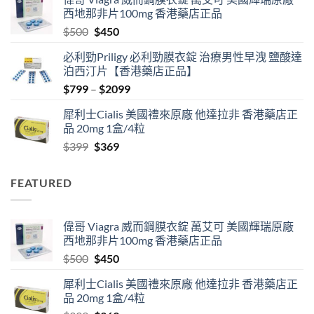
$489
西地那非片100mg 香港藥店正品
through
Original
Current
$
500
$
450
$2500
price
price
必利勁Priligy 必利勁膜衣錠 治療男性早洩 鹽酸達
was:
is:
泊西汀片【香港藥店正品】
$500.
$450.
Price
$
799
–
$
2099
range:
犀利士Cialis 美國禮來原廠 他達拉非 香港藥店正
$799
品 20mg 1盒/4粒
through
Original
Current
$
399
$
369
$2099
price
price
was:
is:
FEATURED
$399.
$369.
偉哥 Viagra 威而鋼膜衣錠 萬艾可 美國輝瑞原廠
西地那非片100mg 香港藥店正品
Original
Current
$
500
$
450
price
price
犀利士Cialis 美國禮來原廠 他達拉非 香港藥店正
was:
is:
品 20mg 1盒/4粒
$500.
$450.