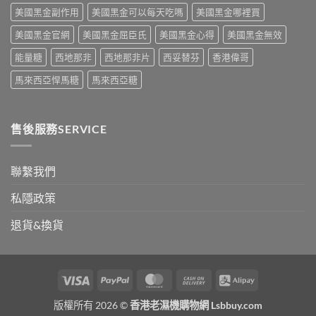
破
死
次
美國黑金副作用
美國黑金可以每天吃嗎
美國黑金哪裡買
性
線
看〉
藥
的
中
美國黑金官網
美國黑金屈臣氏
美國黑金心得
美國黑金無效
物〉
完
中
整
能量糖
西地那非
西地那非片
西妥替芬
香港偉哥
拆
解〉
馬來西亞悍馬糖
馬來西亞糖
中
售後服務SERVICE
聯繫我們
私隱政策
退貨&換貨
Visa
PayPal
MasterCard
Cash
Alipay
On
版權所有 2026 ©
香港老濕機購物網 Lsbbuy.com
Delivery